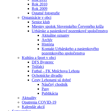
Rok 2010
Rok 2009
Ostatné fotografie
Organizácie v obci
Senior klub
Miestny spolok Slovenského Červeného kríža
Urbárske a pasienkové pozemkové spoločenstvo
Aktuálne oznamy
Archív
História
Kontakt Urbárskeho a pasienkového
pozemkového spoločenstva
Kultúra a šport v obci
DFS Bysterec
Trúfalci
Futbal – FK Mníchova Lehota
Ochotnícke divadlo
Cesty Lehotami sú dobré
Náučný chodník
Pasy
Publikácia
Aktuality
Opatrenia COVID-19
Kalendár akcií