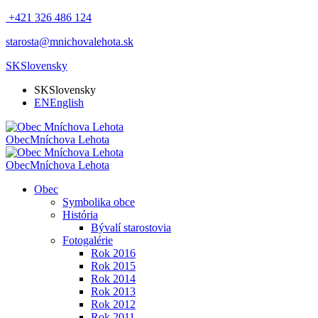
+421 326 486 124
starosta@mnichovalehota.sk
SK
Slovensky
SK
Slovensky
EN
English
Obec
Mníchova Lehota
Obec
Mníchova Lehota
Obec
Symbolika obce
História
Bývalí starostovia
Fotogalérie
Rok 2016
Rok 2015
Rok 2014
Rok 2013
Rok 2012
Rok 2011