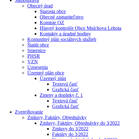
Samospráva
Obecný úrad
Starosta obce
Obecné zastupiteľstvo
Komisie OZ
Hlavný kontrolór Obce Mníchova Lehota
Kontakty a úradné hodiny
Komunitný plán sociálnych služieb
Štatút obce
Smernice
PHSR
VZN
Uznesenia
Územný plán obce
Územný plán
Textová časť
Grafická časť
Zmeny a doplnky č. 1
Textová časť
Grafická časť
Zverejňovanie
Zmluvy, Faktúry, Objednávky
Zmluvy, Faktúry, Objednávky do 3⁄2022
Zmluvy do 3⁄2022
Faktúry do 3⁄2022