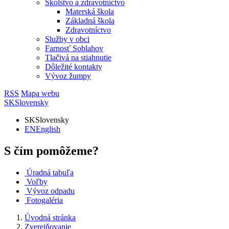
Školstvo a zdravotníctvo
Materská škola
Základná škola
Zdravotníctvo
Služby v obci
Farnosť Soblahov
Tlačivá na stiahnutie
Dôležité kontakty
Vývoz žumpy
RSS
Mapa webu
SK
Slovensky
SK
Slovensky
EN
English
S čím pomôžeme?
Úradná tabuľa
Voľby
Vývoz odpadu
Fotogaléria
Úvodná stránka
Zverejňovanie