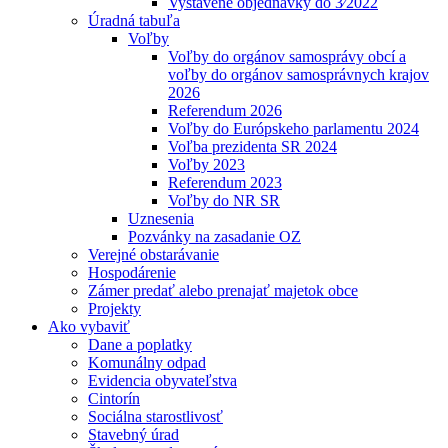
Vystavené objednávky do 3⁄2022
Úradná tabuľa
Voľby
Voľby do orgánov samosprávy obcí a
voľby do orgánov samosprávnych krajov
2026
Referendum 2026
Voľby do Európskeho parlamentu 2024
Voľba prezidenta SR 2024
Voľby 2023
Referendum 2023
Voľby do NR SR
Uznesenia
Pozvánky na zasadanie OZ
Verejné obstarávanie
Hospodárenie
Zámer predať alebo prenajať majetok obce
Projekty
Ako vybaviť
Dane a poplatky
Komunálny odpad
Evidencia obyvateľstva
Cintorín
Sociálna starostlivosť
Stavebný úrad