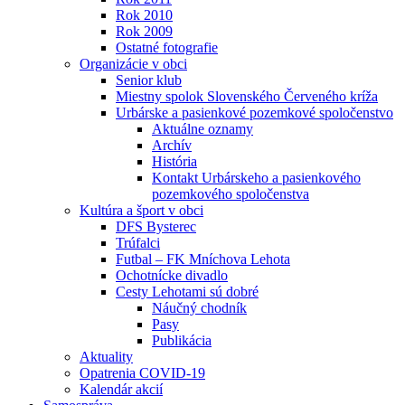
Rok 2010
Rok 2009
Ostatné fotografie
Organizácie v obci
Senior klub
Miestny spolok Slovenského Červeného kríža
Urbárske a pasienkové pozemkové spoločenstvo
Aktuálne oznamy
Archív
História
Kontakt Urbárskeho a pasienkového
pozemkového spoločenstva
Kultúra a šport v obci
DFS Bysterec
Trúfalci
Futbal – FK Mníchova Lehota
Ochotnícke divadlo
Cesty Lehotami sú dobré
Náučný chodník
Pasy
Publikácia
Aktuality
Opatrenia COVID-19
Kalendár akcií