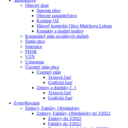
Samospráva
Obecný úrad
Starosta obce
Obecné zastupiteľstvo
Komisie OZ
Hlavný kontrolór Obce Mníchova Lehota
Kontakty a úradné hodiny
Komunitný plán sociálnych služieb
Štatút obce
Smernice
PHSR
VZN
Uznesenia
Územný plán obce
Územný plán
Textová časť
Grafická časť
Zmeny a doplnky č. 1
Textová časť
Grafická časť
Zverejňovanie
Zmluvy, Faktúry, Objednávky
Zmluvy, Faktúry, Objednávky do 3⁄2022
Zmluvy do 3⁄2022
Faktúry do 3⁄2022