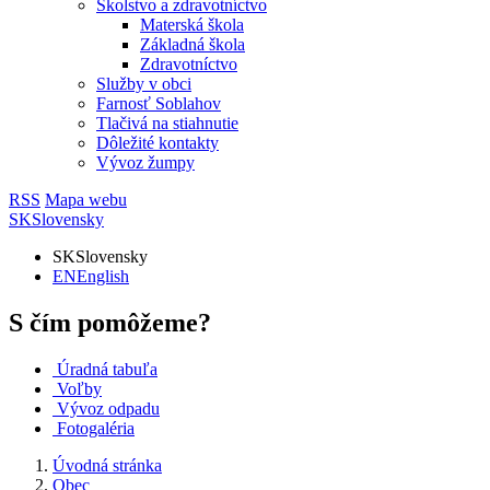
Školstvo a zdravotníctvo
Materská škola
Základná škola
Zdravotníctvo
Služby v obci
Farnosť Soblahov
Tlačivá na stiahnutie
Dôležité kontakty
Vývoz žumpy
RSS
Mapa webu
SK
Slovensky
SK
Slovensky
EN
English
S čím pomôžeme?
Úradná tabuľa
Voľby
Vývoz odpadu
Fotogaléria
Úvodná stránka
Obec