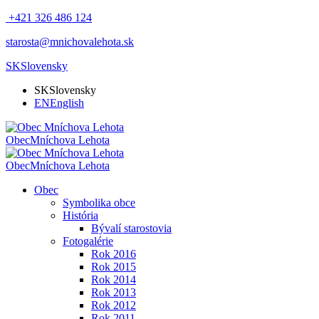
+421 326 486 124
starosta@mnichovalehota.sk
SK
Slovensky
SK
Slovensky
EN
English
Obec
Mníchova Lehota
Obec
Mníchova Lehota
Obec
Symbolika obce
História
Bývalí starostovia
Fotogalérie
Rok 2016
Rok 2015
Rok 2014
Rok 2013
Rok 2012
Rok 2011