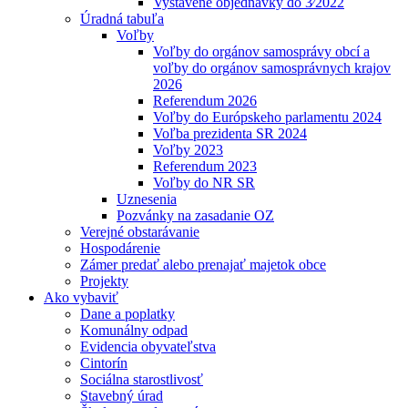
Vystavené objednávky do 3⁄2022
Úradná tabuľa
Voľby
Voľby do orgánov samosprávy obcí a
voľby do orgánov samosprávnych krajov
2026
Referendum 2026
Voľby do Európskeho parlamentu 2024
Voľba prezidenta SR 2024
Voľby 2023
Referendum 2023
Voľby do NR SR
Uznesenia
Pozvánky na zasadanie OZ
Verejné obstarávanie
Hospodárenie
Zámer predať alebo prenajať majetok obce
Projekty
Ako vybaviť
Dane a poplatky
Komunálny odpad
Evidencia obyvateľstva
Cintorín
Sociálna starostlivosť
Stavebný úrad