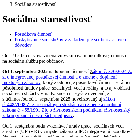
Sociálna starostlivosť
Sociálna starostlivosť
Posudková činnosť
Poskytovanie soc. služby v zariadení pre seniorov z iných
dôvodov
Od 1.9.2025 nastáva zmena vo vykonávaní posudkovej činnosti
na sociálnu službu pre občanov.
Od 1. septembra 2025
nadobudne účinnosť
Z
ákon č. 376/2024 Z.
z. o integrovanej posudkovej činnosti a o zmene a doplnení
niektorých zákonov
, ktorý zjednocuje posudkovú činnosť v rámci
pôsobnosti úradov práce, sociálnych vecí a rodiny, a to aj v oblasti
sociálnych služieb. V nadväznosti na vyššie uvedené je
s účinnosťou od 1. septembra 2025 novelizovaný aj
zákon
č. 448/2008 Z. z. o sociálnych službách a o zmene a doplnení
zákona č. 455/1991 Zb. o živnostenskom podnikaní (živnostenský
zákon) v znení neskorších predpisov
.
Od 1. septembra budú vykonávať úrady práce, sociálnych vecí
a rodiny (ÚPSVR) v zmysle zákona o IPČ integrovanú posudkovú
činnosť, ktorá zahŕňa sociálnu posudkovú činnosť a lekársku