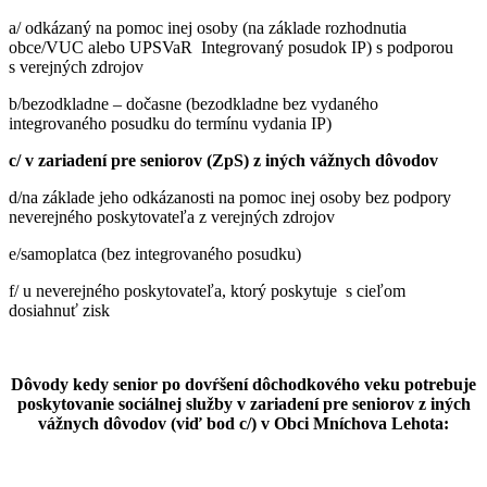
a/ odkázaný na pomoc inej osoby (na základe rozhodnutia
obce/VUC alebo UPSVaR Integrovaný posudok IP) s podporou
s verejných zdrojov
b/bezodkladne – dočasne (bezodkladne bez vydaného
integrovaného posudku do termínu vydania IP)
c/ v zariadení pre seniorov (ZpS) z iných vážnych dôvodov
d/na základe jeho odkázanosti na pomoc inej osoby bez podpory
neverejného poskytovateľa z verejných zdrojov
e/samoplatca (bez integrovaného posudku)
f/ u neverejného poskytovateľa, ktorý poskytuje s cieľom
dosiahnuť zisk
Dôvody kedy senior po dovŕšení dôchodkového veku potrebuje
poskytovanie sociálnej služby v zariadení pre seniorov z iných
vážnych dôvodov (viď bod c/) v Obci Mníchova Lehota: