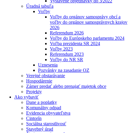
Vystavené objednávky do 3⁄2022
Úradná tabuľa
Voľby
Voľby do orgánov samosprávy obcí a
voľby do orgánov samosprávnych krajov
2026
Referendum 2026
Voľby do Európskeho parlamentu 2024
Voľba prezidenta SR 2024
Voľby 2023
Referendum 2023
Voľby do NR SR
Uznesenia
Pozvánky na zasadanie OZ
Verejné obstarávanie
Hospodárenie
Zámer predať alebo prenajať majetok obce
Projekty
Ako vybaviť
Dane a poplatky
Komunálny odpad
Evidencia obyvateľstva
Cintorín
Sociálna starostlivosť
Stavebný úrad