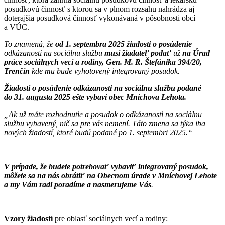
posudkovú činnosť s ktorou sa v plnom rozsahu nahrádza aj
doterajšia posudková činnosť vykonávaná v pôsobnosti obcí
a VÚC.
To znamená, že
od 1. septembra 2025 žiadosti o posúdenie
odkázanosti na sociálnu službu
musí žiadateľ podať
už
na Úrad
práce sociálnych vecí a rodiny, Gen. M. R. Štefánika 394/20,
Trenčín
kde mu bude vyhotovený integrovaný posudok.
Žiadosti o posúdenie odkázanosti na sociálnu službu podané
do 31. augusta 2025 ešte vybaví obec Mníchova Lehota.
„Ak už máte rozhodnutie a posudok o odkázanosti na sociálnu
službu vybavený, nič sa pre vás nemení. Táto zmena sa týka iba
nových žiadostí, ktoré budú podané po 1. septembri 2025.“
V prípade, že budete potrebovať vybaviť integrovaný posudok,
môžete sa na nás obrátiť na Obecnom úrade v Mníchovej Lehote
a my Vám radi poradíme a nasmerujeme Vás
.
Vzory žiadostí
pre oblasť sociálnych vecí a rodiny: