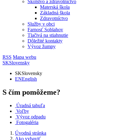
Školstvo a zdravotníctvo
Materská škola
Základná škola
Zdravotníctvo
Služby v obci
Farnosť Soblahov
Tlačivá na stiahnutie
Dôležité kontakty
Vývoz žumpy
RSS
Mapa webu
SK
Slovensky
SK
Slovensky
EN
English
S čím pomôžeme?
Úradná tabuľa
Voľby
Vývoz odpadu
Fotogaléria
Úvodná stránka
Ako vybaviť