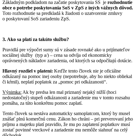
Základným podkladom na začatie poskytovania SS je
rozhodnutie
obce o potrebe poskytovania SoS v ZpS z iných vážnych dôvod.
Toto rozhodnutie sa predkladá k žiadosti o uzatvorenie zmluvy
o poskytovaní SoS zariadeniu ZpS.
3. Ako sa platí za takúto službu?
Pravidlá pre výpočet sumy sú v zásade rovnaké ako u prijímateľov
sociálnej služby (typ a/) – cena sa odvíja od ekonomicky
oprávnených nákladov zariadenia, od ktorých sa odpočítajú dotácie.
Hlavný rozdiel v platení:
Keďže tento človek nie je oficiálne
odkázaný na pomoc inej osoby (nepotrebuje, aby ho niekto obliekal
či kŕmil), neplatí poplatok za „pomoc pri odkázanosti“.
Výnimka:
Ak by predsa len mal priznaný nejaký nižší (hoci
nedostatočný) stupeň odkázanosti a zariadenie mu v tomto rozsahu
pomáha, za túto konkrétnu pomoc zaplatí.
Tento človek sa nestáva automaticky samoplatcom, ktorý by musel
znášať plnú komerčnú cenu. Zákon ho chráni – pri preverovaní jeho
príjmu a majetku platí pravidlo, že mu po zaplatení poplatkov musí
zostať povinné vreckové a zariadenie mu nemôže siahnuť na celý
dôchodok.