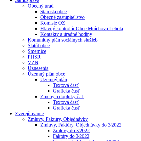
Samospráva
Obecný úrad
Starosta obce
Obecné zastupiteľstvo
Komisie OZ
Hlavný kontrolór Obce Mníchova Lehota
Kontakty a úradné hodiny
Komunitný plán sociálnych služieb
Štatút obce
Smernice
PHSR
VZN
Uznesenia
Územný plán obce
Územný plán
Textová časť
Grafická časť
Zmeny a doplnky č. 1
Textová časť
Grafická časť
Zverejňovanie
Zmluvy, Faktúry, Objednávky
Zmluvy, Faktúry, Objednávky do 3⁄2022
Zmluvy do 3⁄2022
Faktúry do 3⁄2022