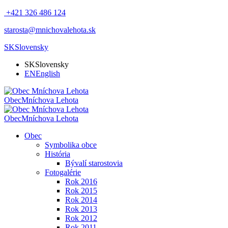
+421 326 486 124
starosta@mnichovalehota.sk
SK
Slovensky
SK
Slovensky
EN
English
Obec
Mníchova Lehota
Obec
Mníchova Lehota
Obec
Symbolika obce
História
Bývalí starostovia
Fotogalérie
Rok 2016
Rok 2015
Rok 2014
Rok 2013
Rok 2012
Rok 2011