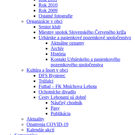
Rok 2010
Rok 2009
Ostatné fotografie
Organizácie v obci
Senior klub
Miestny spolok Slovenského Červeného kríža
Urbárske a pasienkové pozemkové spoločenstvo
Aktuálne oznamy
Archív
História
Kontakt Urbárskeho a pasienkového
pozemkového spoločenstva
Kultúra a šport v obci
DFS Bysterec
Trúfalci
Futbal – FK Mníchova Lehota
Ochotnícke divadlo
Cesty Lehotami sú dobré
Náučný chodník
Pasy
Publikácia
Aktuality
Opatrenia COVID-19
Kalendár akcií