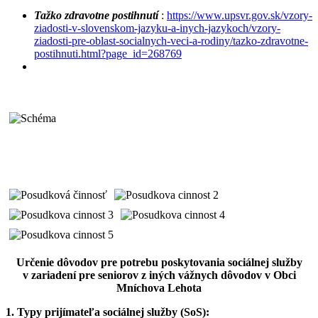
Tažko zdravotne postihnutí
:
https://www.upsvr.gov.sk/vzory-
ziadosti-v-slovenskom-jazyku-a-inych-jazykoch/vzory-
ziadosti-pre-oblast-socialnych-veci-a-rodiny/tazko-zdravotne-
postihnuti.html?page_id=268769
Určenie dôvodov pre potrebu poskytovania sociálnej služby
v zariadení pre seniorov z iných vážnych dôvodov v Obci
Mníchova Lehota
1. Typy prijímateľa sociálnej služby (SoS):