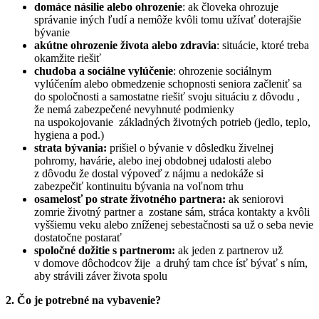
domáce násilie alebo ohrozenie
: ak človeka ohrozuje
správanie iných ľudí a nemôže kvôli tomu užívať doterajšie
bývanie
akútne ohrozenie života alebo zdravia
: situácie, ktoré treba
okamžite riešiť
chudoba a sociálne vylúčenie
: ohrozenie sociálnym
vylúčením alebo obmedzenie schopnosti seniora začleniť sa
do spoločnosti a samostatne riešiť svoju situáciu z dôvodu ,
že nemá zabezpečené nevyhnuté podmienky
na uspokojovanie základných životných potrieb (jedlo, teplo,
hygiena a pod.)
strata bývania:
prišiel o bývanie v dôsledku živelnej
pohromy, havárie, alebo inej obdobnej udalosti alebo
z dôvodu že dostal výpoveď z nájmu a nedokáže si
zabezpečiť kontinuitu bývania na voľnom trhu
osamelosť po strate životného partnera:
ak seniorovi
zomrie životný partner a zostane sám, stráca kontakty a kvôli
vyššiemu veku alebo zníženej sebestačnosti sa už o seba nevie
dostatočne postarať
spoločné dožitie s partnerom:
ak jeden z partnerov už
v domove dôchodcov žije a druhý tam chce ísť bývať s ním,
aby strávili záver života spolu
2. Čo je potrebné na vybavenie?