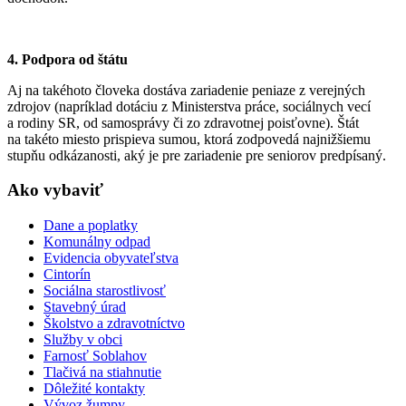
4. Podpora od štátu
Aj na takéhoto človeka dostáva zariadenie peniaze z verejných
zdrojov (napríklad dotáciu z Ministerstva práce, sociálnych vecí
a rodiny SR, od samosprávy či zo zdravotnej poisťovne). Štát
na takéto miesto prispieva sumou, ktorá zodpovedá najnižšiemu
stupňu odkázanosti, aký je pre zariadenie pre seniorov predpísaný.
Ako vybaviť
Dane a poplatky
Komunálny odpad
Evidencia obyvateľstva
Cintorín
Sociálna starostlivosť
Stavebný úrad
Školstvo a zdravotníctvo
Služby v obci
Farnosť Soblahov
Tlačivá na stiahnutie
Dôležité kontakty
Vývoz žumpy