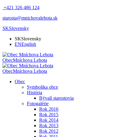
+421 326 486 124
starosta@mnichovalehota.sk
SK
Slovensky
SK
Slovensky
EN
English
Obec
Mníchova Lehota
Obec
Mníchova Lehota
Obec
Symbolika obce
História
Bývalí starostovia
Fotogalérie
Rok 2016
Rok 2015
Rok 2014
Rok 2013
Rok 2012
Rok 2011