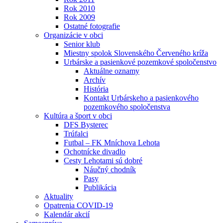
Rok 2010
Rok 2009
Ostatné fotografie
Organizácie v obci
Senior klub
Miestny spolok Slovenského Červeného kríža
Urbárske a pasienkové pozemkové spoločenstvo
Aktuálne oznamy
Archív
História
Kontakt Urbárskeho a pasienkového
pozemkového spoločenstva
Kultúra a šport v obci
DFS Bysterec
Trúfalci
Futbal – FK Mníchova Lehota
Ochotnícke divadlo
Cesty Lehotami sú dobré
Náučný chodník
Pasy
Publikácia
Aktuality
Opatrenia COVID-19
Kalendár akcií