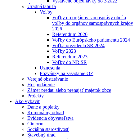
Vystavené objednávky do 3⁄2022
Úradná tabuľa
Voľby
Voľby do orgánov samosprávy obcí a
voľby do orgánov samosprávnych krajov
2026
Referendum 2026
Voľby do Európskeho parlamentu 2024
Voľba prezidenta SR 2024
Voľby 2023
Referendum 2023
Voľby do NR SR
Uznesenia
Pozvánky na zasadanie OZ
Verejné obstarávanie
Hospodárenie
Zámer predať alebo prenajať majetok obce
Projekty
Ako vybaviť
Dane a poplatky
Komunálny odpad
Evidencia obyvateľstva
Cintorín
Sociálna starostlivosť
Stavebný úrad