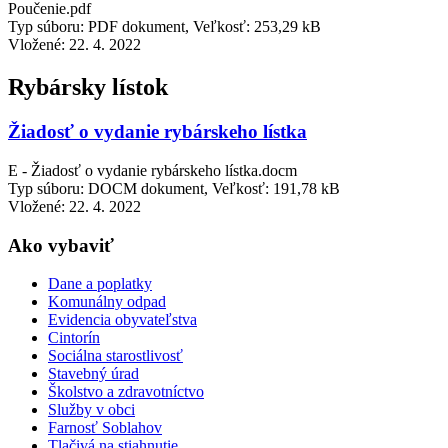
Poučenie.pdf
Typ súboru: PDF dokument, Veľkosť: 253,29 kB
Vložené:
22. 4. 2022
Rybársky lístok
Žiadosť o vydanie rybárskeho lístka
E - Žiadosť o vydanie rybárskeho lístka.docm
Typ súboru: DOCM dokument, Veľkosť: 191,78 kB
Vložené:
22. 4. 2022
Ako vybaviť
Dane a poplatky
Komunálny odpad
Evidencia obyvateľstva
Cintorín
Sociálna starostlivosť
Stavebný úrad
Školstvo a zdravotníctvo
Služby v obci
Farnosť Soblahov
Tlačivá na stiahnutie