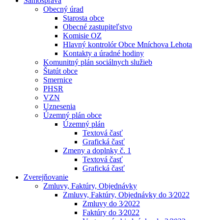
Samospráva
Obecný úrad
Starosta obce
Obecné zastupiteľstvo
Komisie OZ
Hlavný kontrolór Obce Mníchova Lehota
Kontakty a úradné hodiny
Komunitný plán sociálnych služieb
Štatút obce
Smernice
PHSR
VZN
Uznesenia
Územný plán obce
Územný plán
Textová časť
Grafická časť
Zmeny a doplnky č. 1
Textová časť
Grafická časť
Zverejňovanie
Zmluvy, Faktúry, Objednávky
Zmluvy, Faktúry, Objednávky do 3⁄2022
Zmluvy do 3⁄2022
Faktúry do 3⁄2022