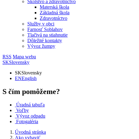
Školstvo a zdravotníctvo
Materská škola
Základná škola
Zdravotníctvo
Služby v obci
Farnosť Soblahov
Tlačivá na stiahnutie
Dôležité kontakty
Vývoz žumpy
RSS
Mapa webu
SK
Slovensky
SK
Slovensky
EN
English
S čím pomôžeme?
Úradná tabuľa
Voľby
Vývoz odpadu
Fotogaléria
Úvodná stránka
Ako vybaviť