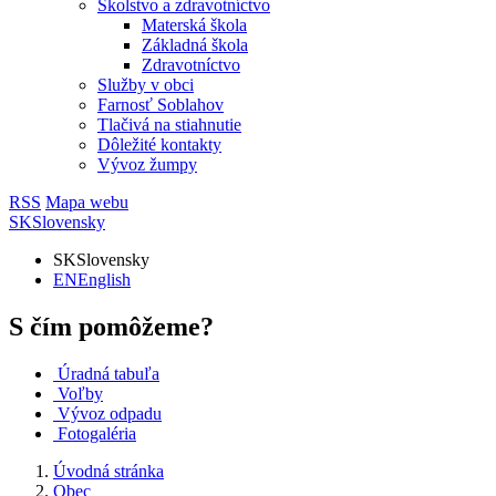
Školstvo a zdravotníctvo
Materská škola
Základná škola
Zdravotníctvo
Služby v obci
Farnosť Soblahov
Tlačivá na stiahnutie
Dôležité kontakty
Vývoz žumpy
RSS
Mapa webu
SK
Slovensky
SK
Slovensky
EN
English
S čím pomôžeme?
Úradná tabuľa
Voľby
Vývoz odpadu
Fotogaléria
Úvodná stránka
Obec