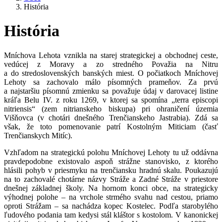
História
História
Mníchova Lehota vznikla na starej strategickej a obchodnej ceste,
vedúcej z Moravy a zo stredného Považia na Nitru
a do stredoslovenských banských miest. O počiatkoch Mníchovej
Lehoty sa zachovalo málo písomných prameňov. Za prvú
a najstaršiu písomnú zmienku sa považuje údaj v darovacej listine
kráľa Belu IV. z roku 1269, v ktorej sa spomína „terra episcopi
nitriensis“ (zem nitrianskeho biskupa) pri ohraničení územia
Višňovca (v chotári dnešného Trenčianskeho Jastrabia). Zdá sa
však, že toto pomenovanie patrí Kostolným Miticiam (časť
Trenčianskych Mitíc).
Vzhľadom na strategickú polohu Mníchovej Lehoty tu už oddávna
pravdepodobne existovalo aspoň strážne stanovisko, z ktorého
hlásili pohyb v priesmyku na trenčiansku hradnú skalu. Poukazujú
na to zachovalé chotárne názvy Stráže a Zadné Stráže v priestore
dnešnej základnej školy. Na hornom konci obce, na strategicky
výhodnej polohe – na vrchole strmého svahu nad cestou, priamo
oproti Strážam – sa nachádza kopec Kostelec. Podľa starobylého
ľudového podania tam kedysi stál kláštor s kostolom. V kanonickej