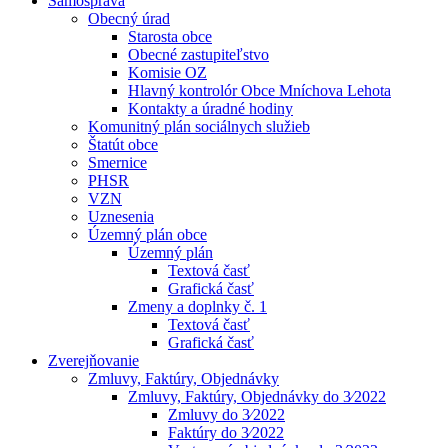
Samospráva
Obecný úrad
Starosta obce
Obecné zastupiteľstvo
Komisie OZ
Hlavný kontrolór Obce Mníchova Lehota
Kontakty a úradné hodiny
Komunitný plán sociálnych služieb
Štatút obce
Smernice
PHSR
VZN
Uznesenia
Územný plán obce
Územný plán
Textová časť
Grafická časť
Zmeny a doplnky č. 1
Textová časť
Grafická časť
Zverejňovanie
Zmluvy, Faktúry, Objednávky
Zmluvy, Faktúry, Objednávky do 3⁄2022
Zmluvy do 3⁄2022
Faktúry do 3⁄2022