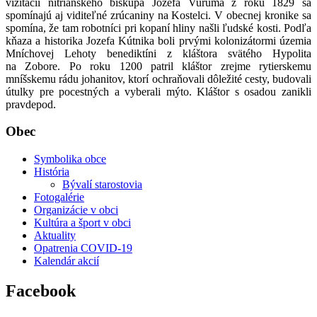
vizitácii nitrianskeho biskupa Jozefa Vuruma z roku 1829 sa
spomínajú aj viditeľné zrúcaniny na Kostelci. V obecnej kronike sa
spomína, že tam robotníci pri kopaní hliny našli ľudské kosti. Podľa
kňaza a historika Jozefa Kútnika boli prvými kolonizátormi územia
Mníchovej Lehoty benediktíni z kláštora svätého Hypolita
na Zobore. Po roku 1200 patril kláštor zrejme rytierskemu
mníšskemu rádu johanitov, ktorí ochraňovali dôležité cesty, budovali
útulky pre pocestných a vyberali mýto. Kláštor s osadou zanikli
pravdepod.
Obec
Symbolika obce
História
Bývalí starostovia
Fotogalérie
Organizácie v obci
Kultúra a šport v obci
Aktuality
Opatrenia COVID-19
Kalendár akcií
Facebook