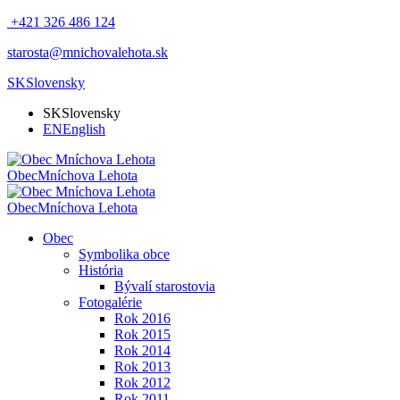
+421 326 486 124
starosta@mnichovalehota.sk
SK
Slovensky
SK
Slovensky
EN
English
Obec
Mníchova Lehota
Obec
Mníchova Lehota
Obec
Symbolika obce
História
Bývalí starostovia
Fotogalérie
Rok 2016
Rok 2015
Rok 2014
Rok 2013
Rok 2012
Rok 2011