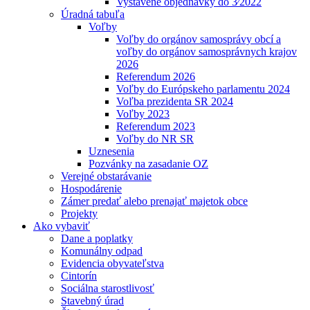
Vystavené objednávky do 3⁄2022
Úradná tabuľa
Voľby
Voľby do orgánov samosprávy obcí a
voľby do orgánov samosprávnych krajov
2026
Referendum 2026
Voľby do Európskeho parlamentu 2024
Voľba prezidenta SR 2024
Voľby 2023
Referendum 2023
Voľby do NR SR
Uznesenia
Pozvánky na zasadanie OZ
Verejné obstarávanie
Hospodárenie
Zámer predať alebo prenajať majetok obce
Projekty
Ako vybaviť
Dane a poplatky
Komunálny odpad
Evidencia obyvateľstva
Cintorín
Sociálna starostlivosť
Stavebný úrad