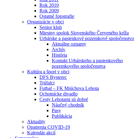
Rok 2010
Rok 2009
Ostatné fotografie
Organizácie v obci
Senior klub
Miestny spolok Slovenského Červeného kríža
Urbárske a pasienkové pozemkové spoločenstvo
Aktuálne oznamy
Archív
História
Kontakt Urbárskeho a pasienkového
pozemkového spoločenstva
Kultúra a šport v obci
DFS Bysterec
Trúfalci
Futbal – FK Mníchova Lehota
Ochotnícke divadlo
Cesty Lehotami sú dobré
Náučný chodník
Pasy
Publikácia
Aktuality
Opatrenia COVID-19
Kalendár akcií