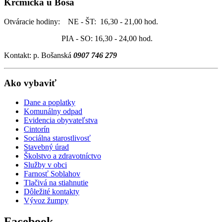
Krčmička u Boša
Otváracie hodiny: NE - ŠT: 16,30 - 21,00 hod.
PIA - SO: 16,30 - 24,00 hod.
Kontakt: p. Bošanská
0907 746 279
Ako vybaviť
Dane a poplatky
Komunálny odpad
Evidencia obyvateľstva
Cintorín
Sociálna starostlivosť
Stavebný úrad
Školstvo a zdravotníctvo
Služby v obci
Farnosť Soblahov
Tlačivá na stiahnutie
Dôležité kontakty
Vývoz žumpy
Facebook