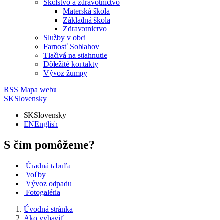
Školstvo a zdravotníctvo
Materská škola
Základná škola
Zdravotníctvo
Služby v obci
Farnosť Soblahov
Tlačivá na stiahnutie
Dôležité kontakty
Vývoz žumpy
RSS
Mapa webu
SK
Slovensky
SK
Slovensky
EN
English
S čím pomôžeme?
Úradná tabuľa
Voľby
Vývoz odpadu
Fotogaléria
Úvodná stránka
Ako vybaviť