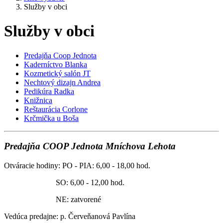
Služby v obci
Služby v obci
Predajňa Coop Jednota
Kaderníctvo Blanka
Kozmetický salón JT
Nechtový dizajn Andrea
Pedikúra Radka
Knižnica
Reštaurácia Corlone
Krčmička u Boša
Predajňa COOP Jednota Mníchova Lehota
Otváracie hodiny: PO - PIA: 6,00 - 18,00 hod.
SO: 6,00 - 12,00 hod.
NE: zatvorené
Vedúca predajne: p. Červeňanová Pavlína