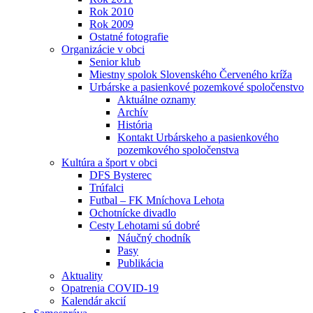
Rok 2010
Rok 2009
Ostatné fotografie
Organizácie v obci
Senior klub
Miestny spolok Slovenského Červeného kríža
Urbárske a pasienkové pozemkové spoločenstvo
Aktuálne oznamy
Archív
História
Kontakt Urbárskeho a pasienkového
pozemkového spoločenstva
Kultúra a šport v obci
DFS Bysterec
Trúfalci
Futbal – FK Mníchova Lehota
Ochotnícke divadlo
Cesty Lehotami sú dobré
Náučný chodník
Pasy
Publikácia
Aktuality
Opatrenia COVID-19
Kalendár akcií