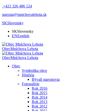
+421 326 486 124
starosta@mnichovalehota.sk
SK
Slovensky
SK
Slovensky
EN
English
Obec
Mníchova Lehota
Obec
Mníchova Lehota
Obec
Symbolika obce
História
Bývalí starostovia
Fotogalérie
Rok 2016
Rok 2015
Rok 2014
Rok 2013
Rok 2012
Rok 2011