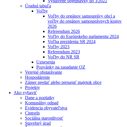
Vystavené objednávky do 3⁄2022
Úradná tabuľa
Voľby
Voľby do orgánov samosprávy obcí a
voľby do orgánov samosprávnych krajov
2026
Referendum 2026
Voľby do Európskeho parlamentu 2024
Voľba prezidenta SR 2024
Voľby 2023
Referendum 2023
Voľby do NR SR
Uznesenia
Pozvánky na zasadanie OZ
Verejné obstarávanie
Hospodárenie
Zámer predať alebo prenajať majetok obce
Projekty
Ako vybaviť
Dane a poplatky
Komunálny odpad
Evidencia obyvateľstva
Cintorín
Sociálna starostlivosť
Stavebný úrad