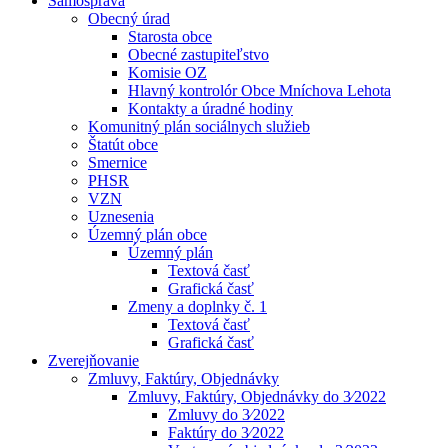
Samospráva
Obecný úrad
Starosta obce
Obecné zastupiteľstvo
Komisie OZ
Hlavný kontrolór Obce Mníchova Lehota
Kontakty a úradné hodiny
Komunitný plán sociálnych služieb
Štatút obce
Smernice
PHSR
VZN
Uznesenia
Územný plán obce
Územný plán
Textová časť
Grafická časť
Zmeny a doplnky č. 1
Textová časť
Grafická časť
Zverejňovanie
Zmluvy, Faktúry, Objednávky
Zmluvy, Faktúry, Objednávky do 3⁄2022
Zmluvy do 3⁄2022
Faktúry do 3⁄2022