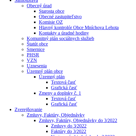
Samospráva
Obecný úrad
Starosta obce
Obecné zastupiteľstvo
Komisie OZ
Hlavný kontrolór Obce Mníchova Lehota
Kontakty a úradné hodiny
Komunitný plán sociálnych služieb
Štatút obce
Smernice
PHSR
VZN
Uznesenia
Územný plán obce
Územný plán
Textová časť
Grafická časť
Zmeny a doplnky č. 1
Textová časť
Grafická časť
Zverejňovanie
Zmluvy, Faktúry, Objednávky
Zmluvy, Faktúry, Objednávky do 3⁄2022
Zmluvy do 3⁄2022
Faktúry do 3⁄2022