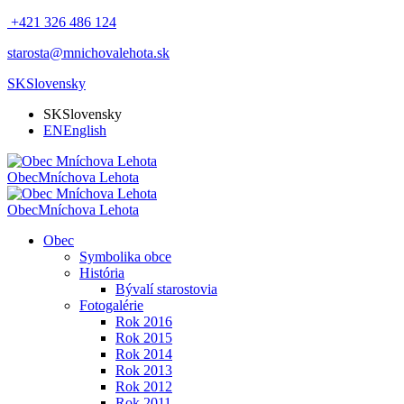
+421 326 486 124
starosta@mnichovalehota.sk
SK
Slovensky
SK
Slovensky
EN
English
Obec
Mníchova Lehota
Obec
Mníchova Lehota
Obec
Symbolika obce
História
Bývalí starostovia
Fotogalérie
Rok 2016
Rok 2015
Rok 2014
Rok 2013
Rok 2012
Rok 2011