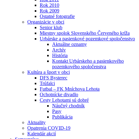
Rok 2010
Rok 2009
Ostatné fotografie
Organizácie v obci
Senior klub
Miestny spolok Slovenského Červeného kríža
Urbárske a pasienkové pozemkové spoločenstvo
Aktuálne oznamy
Archív
História
Kontakt Urbárskeho a pasienkového
pozemkového spoločenstva
Kultúra a šport v obci
DFS Bysterec
Trúfalci
Futbal – FK Mníchova Lehota
Ochotnícke divadlo
Cesty Lehotami sú dobré
Náučný chodník
Pasy
Publikácia
Aktuality
Opatrenia COVID-19
Kalendár akcií