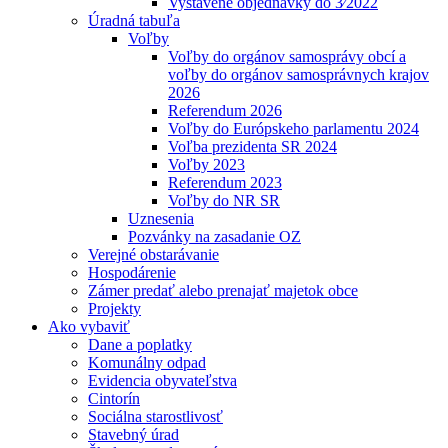
Vystavené objednávky do 3⁄2022
Úradná tabuľa
Voľby
Voľby do orgánov samosprávy obcí a
voľby do orgánov samosprávnych krajov
2026
Referendum 2026
Voľby do Európskeho parlamentu 2024
Voľba prezidenta SR 2024
Voľby 2023
Referendum 2023
Voľby do NR SR
Uznesenia
Pozvánky na zasadanie OZ
Verejné obstarávanie
Hospodárenie
Zámer predať alebo prenajať majetok obce
Projekty
Ako vybaviť
Dane a poplatky
Komunálny odpad
Evidencia obyvateľstva
Cintorín
Sociálna starostlivosť
Stavebný úrad