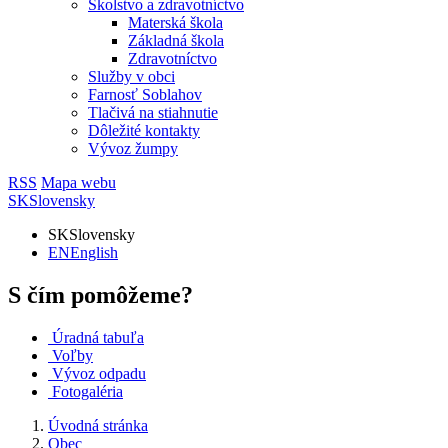
Školstvo a zdravotníctvo
Materská škola
Základná škola
Zdravotníctvo
Služby v obci
Farnosť Soblahov
Tlačivá na stiahnutie
Dôležité kontakty
Vývoz žumpy
RSS
Mapa webu
SK
Slovensky
SK
Slovensky
EN
English
S čím pomôžeme?
Úradná tabuľa
Voľby
Vývoz odpadu
Fotogaléria
Úvodná stránka
Obec