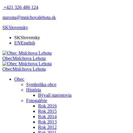
+421 326 486 124
starosta@mnichovalehota.sk
SK
Slovensky
SK
Slovensky
EN
English
Obec
Mníchova Lehota
Obec
Mníchova Lehota
Obec
Symbolika obce
História
Bývalí starostovia
Fotogalérie
Rok 2016
Rok 2015
Rok 2014
Rok 2013
Rok 2012
Rok 2011