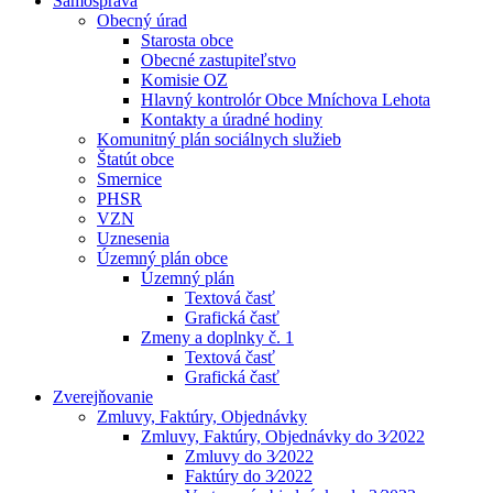
Samospráva
Obecný úrad
Starosta obce
Obecné zastupiteľstvo
Komisie OZ
Hlavný kontrolór Obce Mníchova Lehota
Kontakty a úradné hodiny
Komunitný plán sociálnych služieb
Štatút obce
Smernice
PHSR
VZN
Uznesenia
Územný plán obce
Územný plán
Textová časť
Grafická časť
Zmeny a doplnky č. 1
Textová časť
Grafická časť
Zverejňovanie
Zmluvy, Faktúry, Objednávky
Zmluvy, Faktúry, Objednávky do 3⁄2022
Zmluvy do 3⁄2022
Faktúry do 3⁄2022