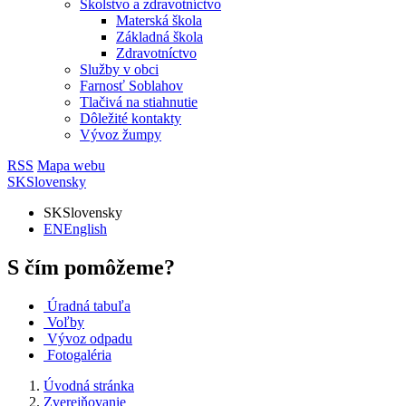
Školstvo a zdravotníctvo
Materská škola
Základná škola
Zdravotníctvo
Služby v obci
Farnosť Soblahov
Tlačivá na stiahnutie
Dôležité kontakty
Vývoz žumpy
RSS
Mapa webu
SK
Slovensky
SK
Slovensky
EN
English
S čím pomôžeme?
Úradná tabuľa
Voľby
Vývoz odpadu
Fotogaléria
Úvodná stránka
Zverejňovanie