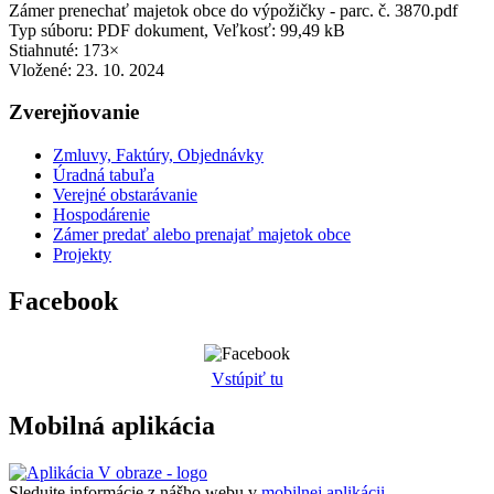
Zámer prenechať majetok obce do výpožičky - parc. č. 3870.pdf
Typ súboru: PDF dokument, Veľkosť: 99,49 kB
Stiahnuté: 173×
Vložené:
23. 10. 2024
Zverejňovanie
Zmluvy, Faktúry, Objednávky
Úradná tabuľa
Verejné obstarávanie
Hospodárenie
Zámer predať alebo prenajať majetok obce
Projekty
Facebook
Vstúpiť tu
Mobilná aplikácia
Sledujte informácie z nášho webu v
mobilnej aplikácii -