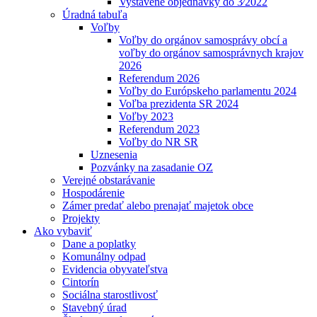
Vystavené objednávky do 3⁄2022
Úradná tabuľa
Voľby
Voľby do orgánov samosprávy obcí a
voľby do orgánov samosprávnych krajov
2026
Referendum 2026
Voľby do Európskeho parlamentu 2024
Voľba prezidenta SR 2024
Voľby 2023
Referendum 2023
Voľby do NR SR
Uznesenia
Pozvánky na zasadanie OZ
Verejné obstarávanie
Hospodárenie
Zámer predať alebo prenajať majetok obce
Projekty
Ako vybaviť
Dane a poplatky
Komunálny odpad
Evidencia obyvateľstva
Cintorín
Sociálna starostlivosť
Stavebný úrad