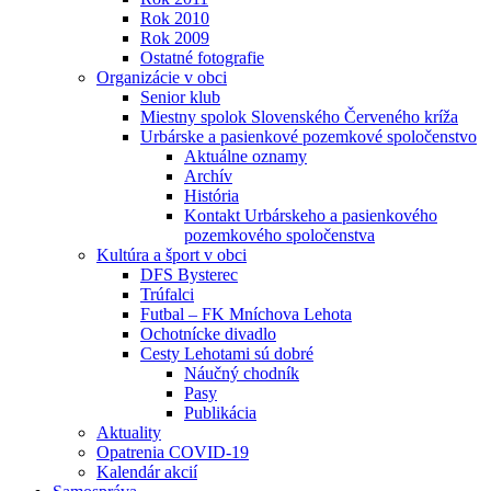
Rok 2010
Rok 2009
Ostatné fotografie
Organizácie v obci
Senior klub
Miestny spolok Slovenského Červeného kríža
Urbárske a pasienkové pozemkové spoločenstvo
Aktuálne oznamy
Archív
História
Kontakt Urbárskeho a pasienkového
pozemkového spoločenstva
Kultúra a šport v obci
DFS Bysterec
Trúfalci
Futbal – FK Mníchova Lehota
Ochotnícke divadlo
Cesty Lehotami sú dobré
Náučný chodník
Pasy
Publikácia
Aktuality
Opatrenia COVID-19
Kalendár akcií