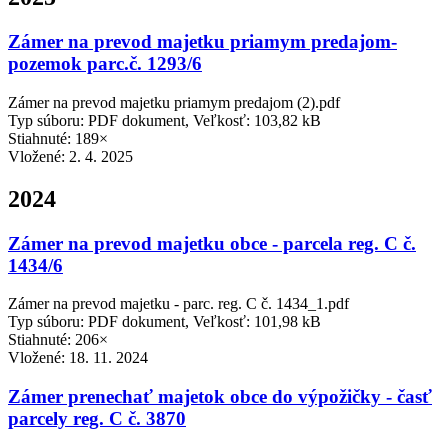
Zámer na prevod majetku priamym predajom-
pozemok parc.č. 1293/6
Zámer na prevod majetku priamym predajom (2).pdf
Typ súboru: PDF dokument, Veľkosť: 103,82 kB
Stiahnuté: 189×
Vložené:
2. 4. 2025
2024
Zámer na prevod majetku obce - parcela reg. C č.
1434/6
Zámer na prevod majetku - parc. reg. C č. 1434_1.pdf
Typ súboru: PDF dokument, Veľkosť: 101,98 kB
Stiahnuté: 206×
Vložené:
18. 11. 2024
Zámer prenechať majetok obce do výpožičky - časť
parcely reg. C č. 3870