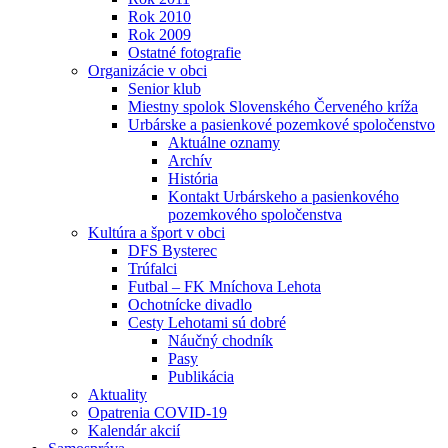
Rok 2010
Rok 2009
Ostatné fotografie
Organizácie v obci
Senior klub
Miestny spolok Slovenského Červeného kríža
Urbárske a pasienkové pozemkové spoločenstvo
Aktuálne oznamy
Archív
História
Kontakt Urbárskeho a pasienkového
pozemkového spoločenstva
Kultúra a šport v obci
DFS Bysterec
Trúfalci
Futbal – FK Mníchova Lehota
Ochotnícke divadlo
Cesty Lehotami sú dobré
Náučný chodník
Pasy
Publikácia
Aktuality
Opatrenia COVID-19
Kalendár akcií