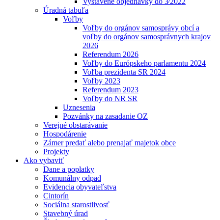
Vystavené objednávky do 3⁄2022
Úradná tabuľa
Voľby
Voľby do orgánov samosprávy obcí a
voľby do orgánov samosprávnych krajov
2026
Referendum 2026
Voľby do Európskeho parlamentu 2024
Voľba prezidenta SR 2024
Voľby 2023
Referendum 2023
Voľby do NR SR
Uznesenia
Pozvánky na zasadanie OZ
Verejné obstarávanie
Hospodárenie
Zámer predať alebo prenajať majetok obce
Projekty
Ako vybaviť
Dane a poplatky
Komunálny odpad
Evidencia obyvateľstva
Cintorín
Sociálna starostlivosť
Stavebný úrad