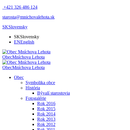
+421 326 486 124
starosta@mnichovalehota.sk
SK
Slovensky
SK
Slovensky
EN
English
Obec
Mníchova Lehota
Obec
Mníchova Lehota
Obec
Symbolika obce
História
Bývalí starostovia
Fotogalérie
Rok 2016
Rok 2015
Rok 2014
Rok 2013
Rok 2012
Rok 2011