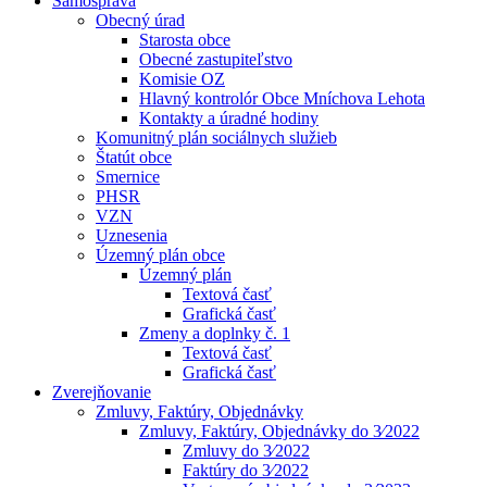
Samospráva
Obecný úrad
Starosta obce
Obecné zastupiteľstvo
Komisie OZ
Hlavný kontrolór Obce Mníchova Lehota
Kontakty a úradné hodiny
Komunitný plán sociálnych služieb
Štatút obce
Smernice
PHSR
VZN
Uznesenia
Územný plán obce
Územný plán
Textová časť
Grafická časť
Zmeny a doplnky č. 1
Textová časť
Grafická časť
Zverejňovanie
Zmluvy, Faktúry, Objednávky
Zmluvy, Faktúry, Objednávky do 3⁄2022
Zmluvy do 3⁄2022
Faktúry do 3⁄2022