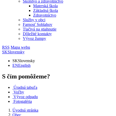
Školstvo a zdravotníctvo
Materská škola
Základná škola
Zdravotníctvo
Služby v obci
Farnosť Soblahov
Tlačivá na stiahnutie
Dôležité kontakty
Vývoz žumpy
RSS
Mapa webu
SK
Slovensky
SK
Slovensky
EN
English
S čím pomôžeme?
Úradná tabuľa
Voľby
Vývoz odpadu
Fotogaléria
Úvodná stránka
Obec