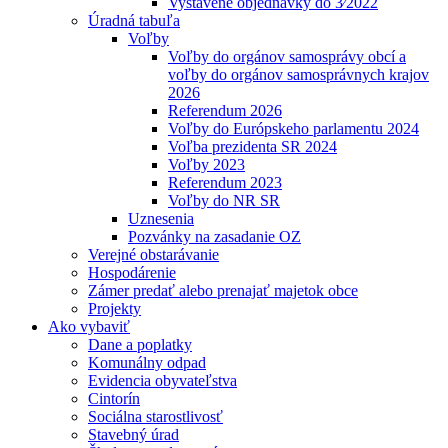
Vystavené objednávky do 3⁄2022
Úradná tabuľa
Voľby
Voľby do orgánov samosprávy obcí a
voľby do orgánov samosprávnych krajov
2026
Referendum 2026
Voľby do Európskeho parlamentu 2024
Voľba prezidenta SR 2024
Voľby 2023
Referendum 2023
Voľby do NR SR
Uznesenia
Pozvánky na zasadanie OZ
Verejné obstarávanie
Hospodárenie
Zámer predať alebo prenajať majetok obce
Projekty
Ako vybaviť
Dane a poplatky
Komunálny odpad
Evidencia obyvateľstva
Cintorín
Sociálna starostlivosť
Stavebný úrad