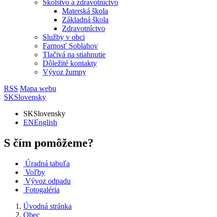
Školstvo a zdravotníctvo
Materská škola
Základná škola
Zdravotníctvo
Služby v obci
Farnosť Soblahov
Tlačivá na stiahnutie
Dôležité kontakty
Vývoz žumpy
RSS
Mapa webu
SK
Slovensky
SK
Slovensky
EN
English
S čím pomôžeme?
Úradná tabuľa
Voľby
Vývoz odpadu
Fotogaléria
Úvodná stránka
Obec