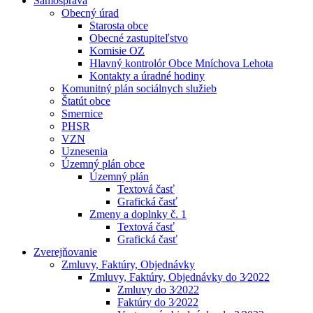
Samospráva
Obecný úrad
Starosta obce
Obecné zastupiteľstvo
Komisie OZ
Hlavný kontrolór Obce Mníchova Lehota
Kontakty a úradné hodiny
Komunitný plán sociálnych služieb
Štatút obce
Smernice
PHSR
VZN
Uznesenia
Územný plán obce
Územný plán
Textová časť
Grafická časť
Zmeny a doplnky č. 1
Textová časť
Grafická časť
Zverejňovanie
Zmluvy, Faktúry, Objednávky
Zmluvy, Faktúry, Objednávky do 3⁄2022
Zmluvy do 3⁄2022
Faktúry do 3⁄2022