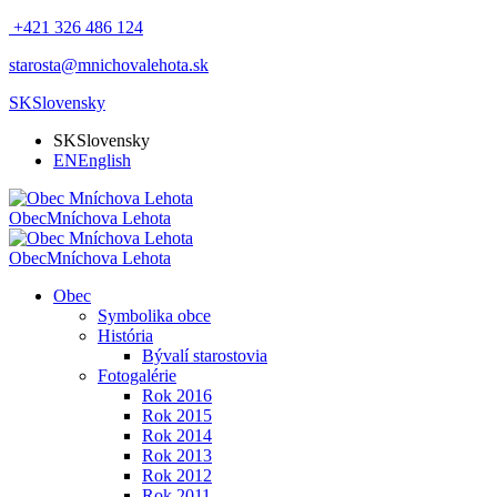
+421 326 486 124
starosta@mnichovalehota.sk
SK
Slovensky
SK
Slovensky
EN
English
Obec
Mníchova Lehota
Obec
Mníchova Lehota
Obec
Symbolika obce
História
Bývalí starostovia
Fotogalérie
Rok 2016
Rok 2015
Rok 2014
Rok 2013
Rok 2012
Rok 2011