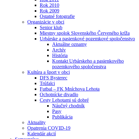
Rok 2010
Rok 2009
Ostatné fotografie
Organizácie v obci
Senior klub
Miestny spolok Slovenského Červeného kríža
Urbárske a pasienkové pozemkové spoločenstvo
Aktuálne oznamy
Archív
História
Kontakt Urbárskeho a pasienkového
pozemkového spoločenstva
Kultúra a šport v obci
DFS Bysterec
Trúfalci
Futbal – FK Mníchova Lehota
Ochotnícke divadlo
Cesty Lehotami sú dobré
Náučný chodník
Pasy
Publikácia
Aktuality
Opatrenia COVID-19
Kalendár akcií