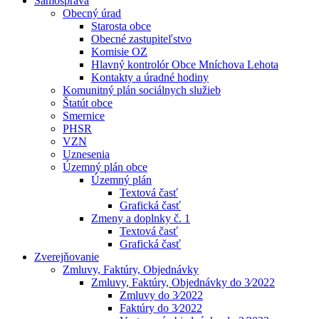
Samospráva
Obecný úrad
Starosta obce
Obecné zastupiteľstvo
Komisie OZ
Hlavný kontrolór Obce Mníchova Lehota
Kontakty a úradné hodiny
Komunitný plán sociálnych služieb
Štatút obce
Smernice
PHSR
VZN
Uznesenia
Územný plán obce
Územný plán
Textová časť
Grafická časť
Zmeny a doplnky č. 1
Textová časť
Grafická časť
Zverejňovanie
Zmluvy, Faktúry, Objednávky
Zmluvy, Faktúry, Objednávky do 3⁄2022
Zmluvy do 3⁄2022
Faktúry do 3⁄2022