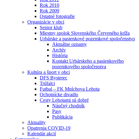
Rok 2010
Rok 2009
Ostatné fotografie
Organizácie v obci
Senior klub
Miestny spolok Slovenského Červeného kríža
Urbárske a pasienkové pozemkové spoločenstvo
Aktuálne oznamy
Archív
História
Kontakt Urbárskeho a pasienkového
pozemkového spoločenstva
Kultúra a šport v obci
DFS Bysterec
Trúfalci
Futbal – FK Mníchova Lehota
Ochotnícke divadlo
Cesty Lehotami sú dobré
Náučný chodník
Pasy
Publikácia
Aktuality
Opatrenia COVID-19
Kalendár akcií