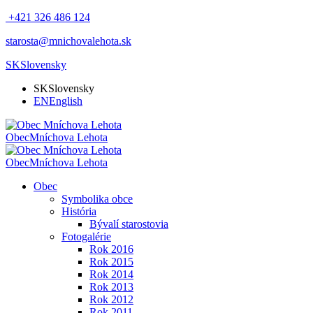
+421 326 486 124
starosta@mnichovalehota.sk
SK
Slovensky
SK
Slovensky
EN
English
Obec
Mníchova Lehota
Obec
Mníchova Lehota
Obec
Symbolika obce
História
Bývalí starostovia
Fotogalérie
Rok 2016
Rok 2015
Rok 2014
Rok 2013
Rok 2012
Rok 2011