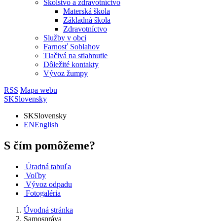
Školstvo a zdravotníctvo
Materská škola
Základná škola
Zdravotníctvo
Služby v obci
Farnosť Soblahov
Tlačivá na stiahnutie
Dôležité kontakty
Vývoz žumpy
RSS
Mapa webu
SK
Slovensky
SK
Slovensky
EN
English
S čím pomôžeme?
Úradná tabuľa
Voľby
Vývoz odpadu
Fotogaléria
Úvodná stránka
Samospráva