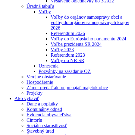
Vystavené objednávky do 3⁄2022
Úradná tabuľa
Voľby
Voľby do orgánov samosprávy obcí a
voľby do orgánov samosprávnych krajov
2026
Referendum 2026
Voľby do Európskeho parlamentu 2024
Voľba prezidenta SR 2024
Voľby 2023
Referendum 2023
Voľby do NR SR
Uznesenia
Pozvánky na zasadanie OZ
Verejné obstarávanie
Hospodárenie
Zámer predať alebo prenajať majetok obce
Projekty
Ako vybaviť
Dane a poplatky
Komunálny odpad
Evidencia obyvateľstva
Cintorín
Sociálna starostlivosť
Stavebný úrad