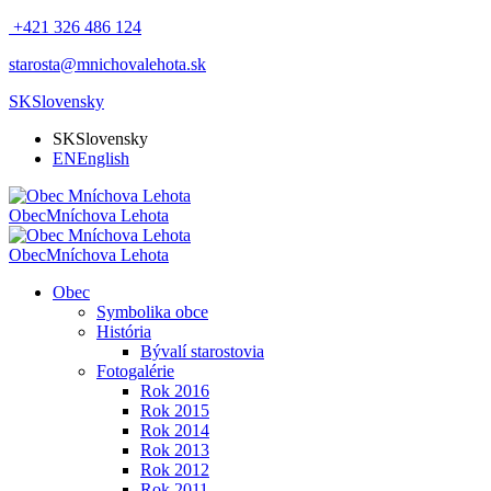
+421 326 486 124
starosta@mnichovalehota.sk
SK
Slovensky
SK
Slovensky
EN
English
Obec
Mníchova Lehota
Obec
Mníchova Lehota
Obec
Symbolika obce
História
Bývalí starostovia
Fotogalérie
Rok 2016
Rok 2015
Rok 2014
Rok 2013
Rok 2012
Rok 2011