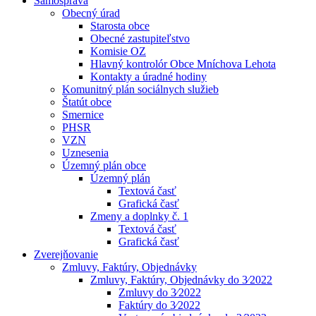
Samospráva
Obecný úrad
Starosta obce
Obecné zastupiteľstvo
Komisie OZ
Hlavný kontrolór Obce Mníchova Lehota
Kontakty a úradné hodiny
Komunitný plán sociálnych služieb
Štatút obce
Smernice
PHSR
VZN
Uznesenia
Územný plán obce
Územný plán
Textová časť
Grafická časť
Zmeny a doplnky č. 1
Textová časť
Grafická časť
Zverejňovanie
Zmluvy, Faktúry, Objednávky
Zmluvy, Faktúry, Objednávky do 3⁄2022
Zmluvy do 3⁄2022
Faktúry do 3⁄2022