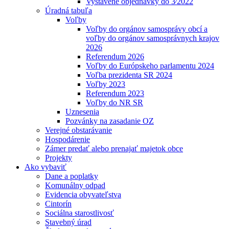
Vystavené objednávky do 3⁄2022
Úradná tabuľa
Voľby
Voľby do orgánov samosprávy obcí a
voľby do orgánov samosprávnych krajov
2026
Referendum 2026
Voľby do Európskeho parlamentu 2024
Voľba prezidenta SR 2024
Voľby 2023
Referendum 2023
Voľby do NR SR
Uznesenia
Pozvánky na zasadanie OZ
Verejné obstarávanie
Hospodárenie
Zámer predať alebo prenajať majetok obce
Projekty
Ako vybaviť
Dane a poplatky
Komunálny odpad
Evidencia obyvateľstva
Cintorín
Sociálna starostlivosť
Stavebný úrad