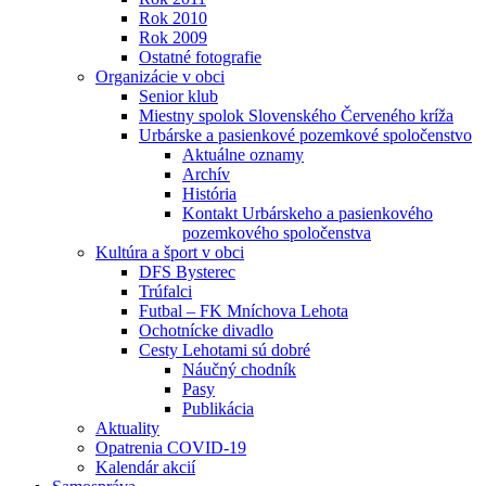
Rok 2010
Rok 2009
Ostatné fotografie
Organizácie v obci
Senior klub
Miestny spolok Slovenského Červeného kríža
Urbárske a pasienkové pozemkové spoločenstvo
Aktuálne oznamy
Archív
História
Kontakt Urbárskeho a pasienkového
pozemkového spoločenstva
Kultúra a šport v obci
DFS Bysterec
Trúfalci
Futbal – FK Mníchova Lehota
Ochotnícke divadlo
Cesty Lehotami sú dobré
Náučný chodník
Pasy
Publikácia
Aktuality
Opatrenia COVID-19
Kalendár akcií