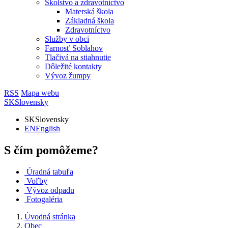
Školstvo a zdravotníctvo
Materská škola
Základná škola
Zdravotníctvo
Služby v obci
Farnosť Soblahov
Tlačivá na stiahnutie
Dôležité kontakty
Vývoz žumpy
RSS
Mapa webu
SK
Slovensky
SK
Slovensky
EN
English
S čím pomôžeme?
Úradná tabuľa
Voľby
Vývoz odpadu
Fotogaléria
Úvodná stránka
Obec