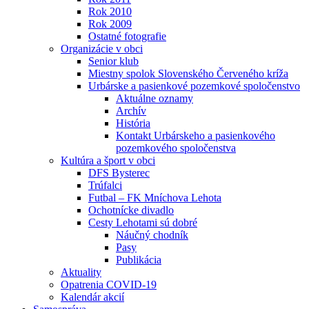
Rok 2010
Rok 2009
Ostatné fotografie
Organizácie v obci
Senior klub
Miestny spolok Slovenského Červeného kríža
Urbárske a pasienkové pozemkové spoločenstvo
Aktuálne oznamy
Archív
História
Kontakt Urbárskeho a pasienkového
pozemkového spoločenstva
Kultúra a šport v obci
DFS Bysterec
Trúfalci
Futbal – FK Mníchova Lehota
Ochotnícke divadlo
Cesty Lehotami sú dobré
Náučný chodník
Pasy
Publikácia
Aktuality
Opatrenia COVID-19
Kalendár akcií