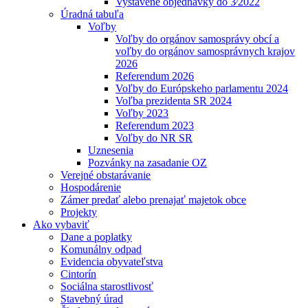
Vystavené objednávky do 3⁄2022
Úradná tabuľa
Voľby
Voľby do orgánov samosprávy obcí a
voľby do orgánov samosprávnych krajov
2026
Referendum 2026
Voľby do Európskeho parlamentu 2024
Voľba prezidenta SR 2024
Voľby 2023
Referendum 2023
Voľby do NR SR
Uznesenia
Pozvánky na zasadanie OZ
Verejné obstarávanie
Hospodárenie
Zámer predať alebo prenajať majetok obce
Projekty
Ako vybaviť
Dane a poplatky
Komunálny odpad
Evidencia obyvateľstva
Cintorín
Sociálna starostlivosť
Stavebný úrad