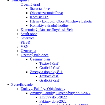
Samospráva
Obecný úrad
Starosta obce
Obecné zastupiteľstvo
Komisie OZ
Hlavný kontrolór Obce Mníchova Lehota
Kontakty a úradné hodiny
Komunitný plán sociálnych služieb
Štatút obce
Smernice
PHSR
VZN
Uznesenia
Územný plán obce
Územný plán
Textová časť
Grafická časť
Zmeny a doplnky č. 1
Textová časť
Grafická časť
Zverejňovanie
Zmluvy, Faktúry, Objednávky
Zmluvy, Faktúry, Objednávky do 3⁄2022
Zmluvy do 3⁄2022
Faktúry do 3⁄2022