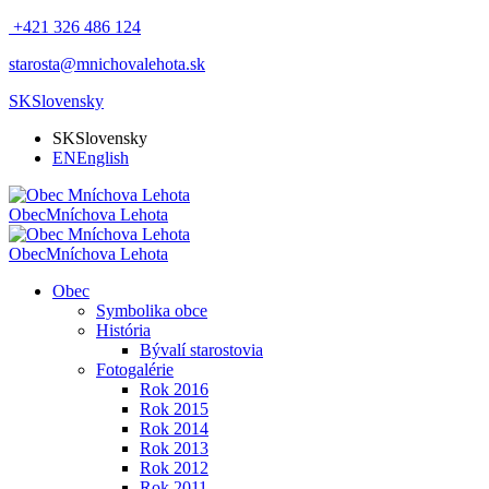
+421 326 486 124
starosta@mnichovalehota.sk
SK
Slovensky
SK
Slovensky
EN
English
Obec
Mníchova Lehota
Obec
Mníchova Lehota
Obec
Symbolika obce
História
Bývalí starostovia
Fotogalérie
Rok 2016
Rok 2015
Rok 2014
Rok 2013
Rok 2012
Rok 2011