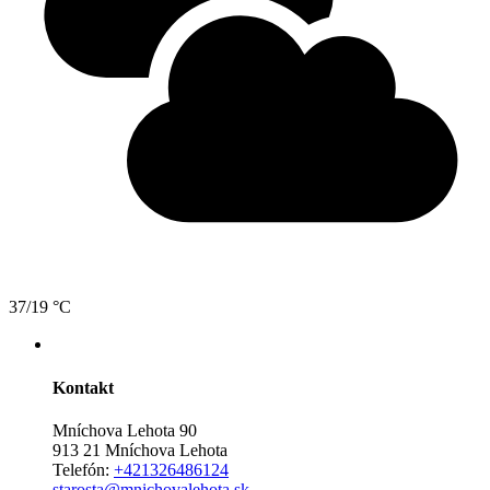
37/19 °C
Kontakt
Mníchova Lehota 90
913 21 Mníchova Lehota
Telefón:
+421326486124
starosta@mnichovalehota.sk