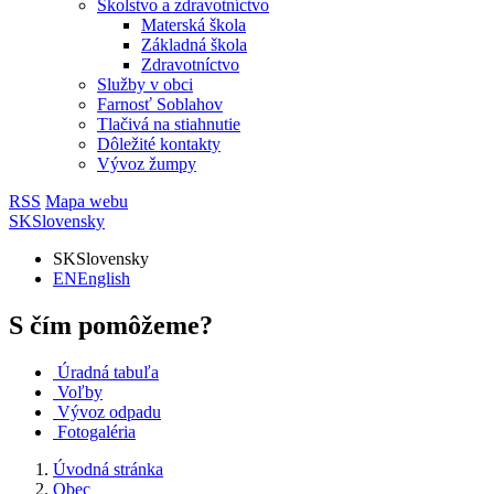
Školstvo a zdravotníctvo
Materská škola
Základná škola
Zdravotníctvo
Služby v obci
Farnosť Soblahov
Tlačivá na stiahnutie
Dôležité kontakty
Vývoz žumpy
RSS
Mapa webu
SK
Slovensky
SK
Slovensky
EN
English
S čím pomôžeme?
Úradná tabuľa
Voľby
Vývoz odpadu
Fotogaléria
Úvodná stránka
Obec