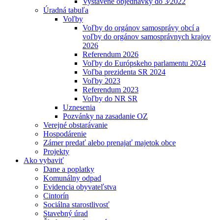
Vystavené objednávky do 3⁄2022
Úradná tabuľa
Voľby
Voľby do orgánov samosprávy obcí a
voľby do orgánov samosprávnych krajov
2026
Referendum 2026
Voľby do Európskeho parlamentu 2024
Voľba prezidenta SR 2024
Voľby 2023
Referendum 2023
Voľby do NR SR
Uznesenia
Pozvánky na zasadanie OZ
Verejné obstarávanie
Hospodárenie
Zámer predať alebo prenajať majetok obce
Projekty
Ako vybaviť
Dane a poplatky
Komunálny odpad
Evidencia obyvateľstva
Cintorín
Sociálna starostlivosť
Stavebný úrad