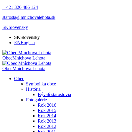
+421 326 486 124
starosta@mnichovalehota.sk
SK
Slovensky
SK
Slovensky
EN
English
Obec
Mníchova Lehota
Obec
Mníchova Lehota
Obec
Symbolika obce
História
Bývalí starostovia
Fotogalérie
Rok 2016
Rok 2015
Rok 2014
Rok 2013
Rok 2012
Rok 2011