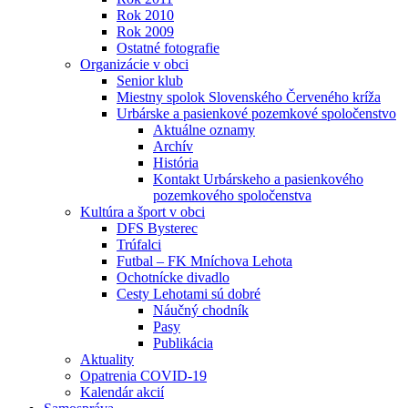
Rok 2010
Rok 2009
Ostatné fotografie
Organizácie v obci
Senior klub
Miestny spolok Slovenského Červeného kríža
Urbárske a pasienkové pozemkové spoločenstvo
Aktuálne oznamy
Archív
História
Kontakt Urbárskeho a pasienkového
pozemkového spoločenstva
Kultúra a šport v obci
DFS Bysterec
Trúfalci
Futbal – FK Mníchova Lehota
Ochotnícke divadlo
Cesty Lehotami sú dobré
Náučný chodník
Pasy
Publikácia
Aktuality
Opatrenia COVID-19
Kalendár akcií