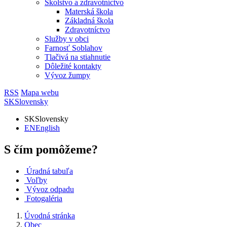
Školstvo a zdravotníctvo
Materská škola
Základná škola
Zdravotníctvo
Služby v obci
Farnosť Soblahov
Tlačivá na stiahnutie
Dôležité kontakty
Vývoz žumpy
RSS
Mapa webu
SK
Slovensky
SK
Slovensky
EN
English
S čím pomôžeme?
Úradná tabuľa
Voľby
Vývoz odpadu
Fotogaléria
Úvodná stránka
Obec