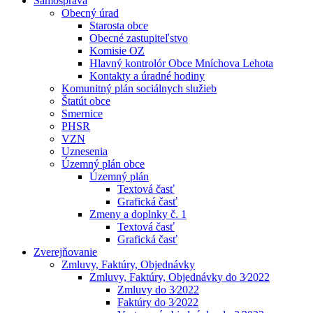
Samospráva
Obecný úrad
Starosta obce
Obecné zastupiteľstvo
Komisie OZ
Hlavný kontrolór Obce Mníchova Lehota
Kontakty a úradné hodiny
Komunitný plán sociálnych služieb
Štatút obce
Smernice
PHSR
VZN
Uznesenia
Územný plán obce
Územný plán
Textová časť
Grafická časť
Zmeny a doplnky č. 1
Textová časť
Grafická časť
Zverejňovanie
Zmluvy, Faktúry, Objednávky
Zmluvy, Faktúry, Objednávky do 3⁄2022
Zmluvy do 3⁄2022
Faktúry do 3⁄2022