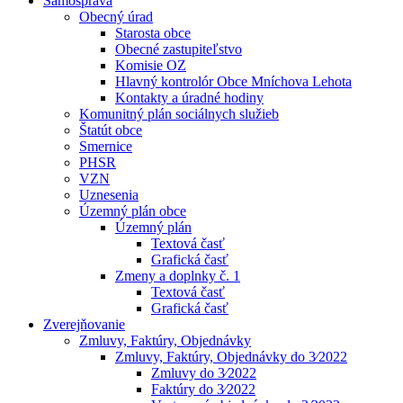
Samospráva
Obecný úrad
Starosta obce
Obecné zastupiteľstvo
Komisie OZ
Hlavný kontrolór Obce Mníchova Lehota
Kontakty a úradné hodiny
Komunitný plán sociálnych služieb
Štatút obce
Smernice
PHSR
VZN
Uznesenia
Územný plán obce
Územný plán
Textová časť
Grafická časť
Zmeny a doplnky č. 1
Textová časť
Grafická časť
Zverejňovanie
Zmluvy, Faktúry, Objednávky
Zmluvy, Faktúry, Objednávky do 3⁄2022
Zmluvy do 3⁄2022
Faktúry do 3⁄2022