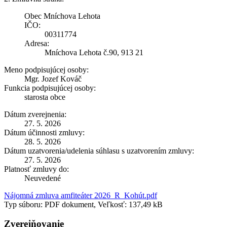
Obec Mníchova Lehota
IČO:
00311774
Adresa:
Mníchova Lehota č.90, 913 21
Meno podpisujúcej osoby:
Mgr. Jozef Kováč
Funkcia podpisujúcej osoby:
starosta obce
Dátum zverejnenia:
27. 5. 2026
Dátum účinnosti zmluvy:
28. 5. 2026
Dátum uzatvorenia/udelenia súhlasu s uzatvorením zmluvy:
27. 5. 2026
Platnosť zmluvy do:
Neuvedené
Nájomná zmluva amfiteáter 2026_R_Kohút.pdf
Typ súboru: PDF dokument, Veľkosť: 137,49 kB
Zverejňovanie