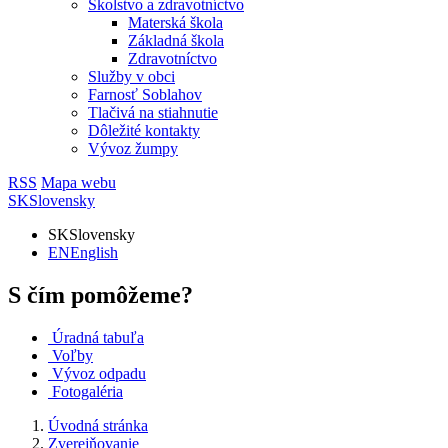
Školstvo a zdravotníctvo
Materská škola
Základná škola
Zdravotníctvo
Služby v obci
Farnosť Soblahov
Tlačivá na stiahnutie
Dôležité kontakty
Vývoz žumpy
RSS
Mapa webu
SK
Slovensky
SK
Slovensky
EN
English
S čím pomôžeme?
Úradná tabuľa
Voľby
Vývoz odpadu
Fotogaléria
Úvodná stránka
Zverejňovanie