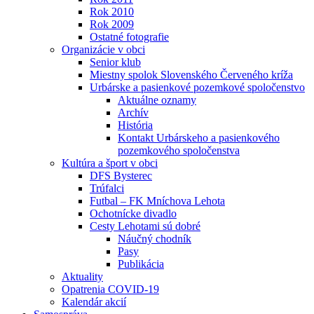
Rok 2010
Rok 2009
Ostatné fotografie
Organizácie v obci
Senior klub
Miestny spolok Slovenského Červeného kríža
Urbárske a pasienkové pozemkové spoločenstvo
Aktuálne oznamy
Archív
História
Kontakt Urbárskeho a pasienkového
pozemkového spoločenstva
Kultúra a šport v obci
DFS Bysterec
Trúfalci
Futbal – FK Mníchova Lehota
Ochotnícke divadlo
Cesty Lehotami sú dobré
Náučný chodník
Pasy
Publikácia
Aktuality
Opatrenia COVID-19
Kalendár akcií