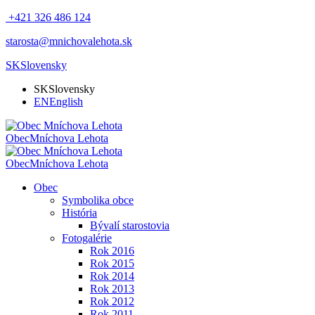
+421 326 486 124
starosta@mnichovalehota.sk
SK
Slovensky
SK
Slovensky
EN
English
Obec
Mníchova Lehota
Obec
Mníchova Lehota
Obec
Symbolika obce
História
Bývalí starostovia
Fotogalérie
Rok 2016
Rok 2015
Rok 2014
Rok 2013
Rok 2012
Rok 2011