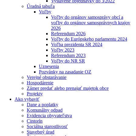
Vystavené objednávky do 3⁄2022
Úradná tabuľa
Voľby
Voľby do orgánov samosprávy obcí a
voľby do orgánov samosprávnych krajov
2026
Referendum 2026
Voľby do Európskeho parlamentu 2024
Voľba prezidenta SR 2024
Voľby 2023
Referendum 2023
Voľby do NR SR
Uznesenia
Pozvánky na zasadanie OZ
Verejné obstarávanie
Hospodárenie
Zámer predať alebo prenajať majetok obce
Projekty
Ako vybaviť
Dane a poplatky
Komunálny odpad
Evidencia obyvateľstva
Cintorín
Sociálna starostlivosť
Stavebný úrad