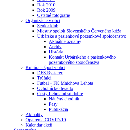
Rok 2010
Rok 2009
Ostatné fotografie
Organizácie v obci
Senior klub
Miestny spolok Slovenského Červeného kríža
Urbárske a pasienkové pozemkové spoločenstvo
Aktuálne oznamy
Archív
História
Kontakt Urbárskeho a pasienkového
pozemkového spoločenstva
Kultúra a šport v obci
DFS Bysterec
Trúfalci
Futbal – FK Mníchova Lehota
Ochotnícke divadlo
Cesty Lehotami sú dobré
Náučný chodník
Pasy
Publikácia
Aktuality
Opatrenia COVID-19
Kalendár akcií