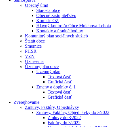
Samospráva
Obecný úrad
Starosta obce
Obecné zastupiteľstvo
Komisie OZ
Hlavný kontrolór Obce Mníchova Lehota
Kontakty a úradné hodiny
Komunitný plán sociálnych služieb
Štatút obce
Smernice
PHSR
VZN
Uznesenia
Územný plán obce
Územný plán
Textová časť
Grafická časť
Zmeny a doplnky č. 1
Textová časť
Grafická časť
Zverejňovanie
Zmluvy, Faktúry, Objednávky
Zmluvy, Faktúry, Objednávky do 3⁄2022
Zmluvy do 3⁄2022
Faktúry do 3⁄2022