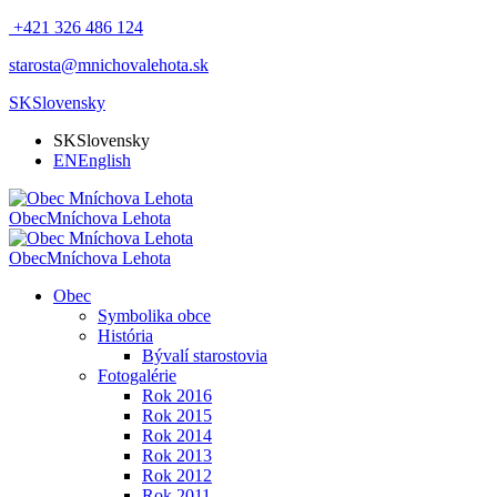
+421 326 486 124
starosta@mnichovalehota.sk
SK
Slovensky
SK
Slovensky
EN
English
Obec
Mníchova Lehota
Obec
Mníchova Lehota
Obec
Symbolika obce
História
Bývalí starostovia
Fotogalérie
Rok 2016
Rok 2015
Rok 2014
Rok 2013
Rok 2012
Rok 2011