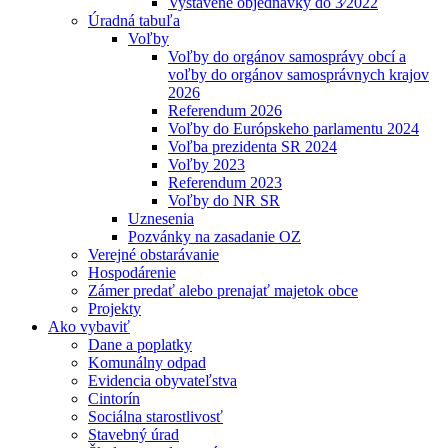
Vystavené objednávky do 3⁄2022
Úradná tabuľa
Voľby
Voľby do orgánov samosprávy obcí a
voľby do orgánov samosprávnych krajov
2026
Referendum 2026
Voľby do Európskeho parlamentu 2024
Voľba prezidenta SR 2024
Voľby 2023
Referendum 2023
Voľby do NR SR
Uznesenia
Pozvánky na zasadanie OZ
Verejné obstarávanie
Hospodárenie
Zámer predať alebo prenajať majetok obce
Projekty
Ako vybaviť
Dane a poplatky
Komunálny odpad
Evidencia obyvateľstva
Cintorín
Sociálna starostlivosť
Stavebný úrad