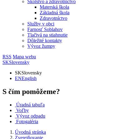
Školstvo a zdravotníctvo
Materská škola
Základná škola
Zdravotníctvo
Služby v obci
Farnosť Soblahov
Tlačivá na stiahnutie
Dôležité kontakty
Vývoz žumpy
RSS
Mapa webu
SK
Slovensky
SK
Slovensky
EN
English
S čím pomôžeme?
Úradná tabuľa
Voľby
Vývoz odpadu
Fotogaléria
Úvodná stránka
Zverejňovanie