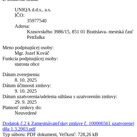
UNIQA d.d.s., a.s.
IČO:
35977540
Adresa:
Krasovského 3986/15, 851 01 Bratislava- mestská časť
Petržalka
Meno podpisujúcej osoby:
Mgr. Jozef Kováč
Funkcia podpisujúcej osoby:
starosta obce
Dátum zverejnenia:
8. 10. 2025
Dátum účinnosti zmluvy:
9. 10. 2025
Dátum uzatvorenia/udelenia súhlasu s uzatvorením zmluvy:
29. 9. 2025
Platnosť zmluvy do:
Neuvedené
Dodatok č.2 k Zamestnávateľskej zmluve č. 100006561 uzatvorenej
dňa 1.3.2003.pdf
Typ súboru: PDF dokument, Veľkosť: 728,26 kB