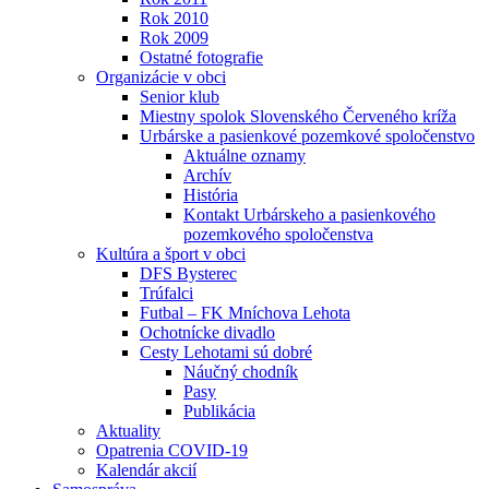
Rok 2010
Rok 2009
Ostatné fotografie
Organizácie v obci
Senior klub
Miestny spolok Slovenského Červeného kríža
Urbárske a pasienkové pozemkové spoločenstvo
Aktuálne oznamy
Archív
História
Kontakt Urbárskeho a pasienkového
pozemkového spoločenstva
Kultúra a šport v obci
DFS Bysterec
Trúfalci
Futbal – FK Mníchova Lehota
Ochotnícke divadlo
Cesty Lehotami sú dobré
Náučný chodník
Pasy
Publikácia
Aktuality
Opatrenia COVID-19
Kalendár akcií