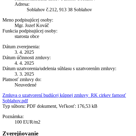
Adresa:
Soblahov č.212, 913 38 Soblahov
Meno podpisujúcej osoby:
Mgr. Jozef Kováč
Funkcia podpisujúcej osoby:
starosta obce
Dátum zverejnenia:
3. 4. 2025
Dátum účinnosti zmluvy:
4. 4. 2025
Dátum uzatvorenia/udelenia súhlasu s uzatvorením zmluvy:
3. 3. 2025
Platnosť zmluvy do:
Neuvedené
Zmluva o uzatvorení budúcej kúpnej zmluvy_RK cirkev farnosť
Soblahov.pdf
Typ súboru: PDF dokument, Veľkosť: 176,53 kB
Poznámka:
100 EUR/m2
Zverejňovanie