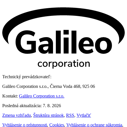
Technický prevádzkovateľ:
Galileo Corporation s.r.o., Čierna Voda 468, 925 06
Kontakt:
Galileo Corporation s.r.o.
Posledná aktualizácia: 7. 8. 2026
Zmena vzhľadu
,
Štruktúra stránok
,
RSS
,
Vytlačiť
Vyhlásenie o prístupnosti
,
Cookies
,
Vyhlásenie o ochrane súkromia
,