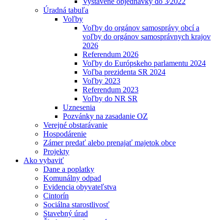
Vystavené objednávky do 3⁄2022
Úradná tabuľa
Voľby
Voľby do orgánov samosprávy obcí a
voľby do orgánov samosprávnych krajov
2026
Referendum 2026
Voľby do Európskeho parlamentu 2024
Voľba prezidenta SR 2024
Voľby 2023
Referendum 2023
Voľby do NR SR
Uznesenia
Pozvánky na zasadanie OZ
Verejné obstarávanie
Hospodárenie
Zámer predať alebo prenajať majetok obce
Projekty
Ako vybaviť
Dane a poplatky
Komunálny odpad
Evidencia obyvateľstva
Cintorín
Sociálna starostlivosť
Stavebný úrad