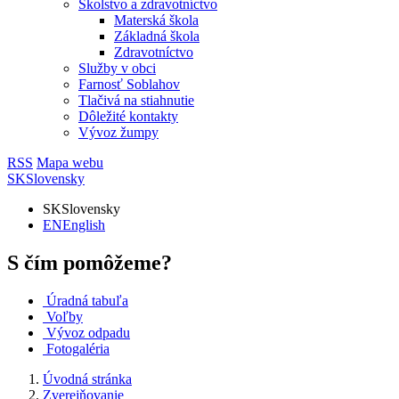
Školstvo a zdravotníctvo
Materská škola
Základná škola
Zdravotníctvo
Služby v obci
Farnosť Soblahov
Tlačivá na stiahnutie
Dôležité kontakty
Vývoz žumpy
RSS
Mapa webu
SK
Slovensky
SK
Slovensky
EN
English
S čím pomôžeme?
Úradná tabuľa
Voľby
Vývoz odpadu
Fotogaléria
Úvodná stránka
Zverejňovanie