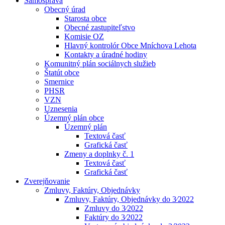
Samospráva
Obecný úrad
Starosta obce
Obecné zastupiteľstvo
Komisie OZ
Hlavný kontrolór Obce Mníchova Lehota
Kontakty a úradné hodiny
Komunitný plán sociálnych služieb
Štatút obce
Smernice
PHSR
VZN
Uznesenia
Územný plán obce
Územný plán
Textová časť
Grafická časť
Zmeny a doplnky č. 1
Textová časť
Grafická časť
Zverejňovanie
Zmluvy, Faktúry, Objednávky
Zmluvy, Faktúry, Objednávky do 3⁄2022
Zmluvy do 3⁄2022
Faktúry do 3⁄2022