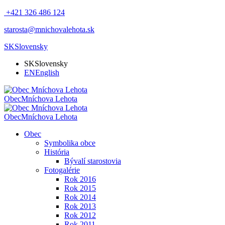
+421 326 486 124
starosta@mnichovalehota.sk
SK
Slovensky
SK
Slovensky
EN
English
Obec
Mníchova Lehota
Obec
Mníchova Lehota
Obec
Symbolika obce
História
Bývalí starostovia
Fotogalérie
Rok 2016
Rok 2015
Rok 2014
Rok 2013
Rok 2012
Rok 2011