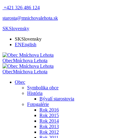
+421 326 486 124
starosta@mnichovalehota.sk
SK
Slovensky
SK
Slovensky
EN
English
Obec
Mníchova Lehota
Obec
Mníchova Lehota
Obec
Symbolika obce
História
Bývalí starostovia
Fotogalérie
Rok 2016
Rok 2015
Rok 2014
Rok 2013
Rok 2012
Rok 2011