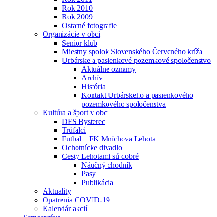
Rok 2010
Rok 2009
Ostatné fotografie
Organizácie v obci
Senior klub
Miestny spolok Slovenského Červeného kríža
Urbárske a pasienkové pozemkové spoločenstvo
Aktuálne oznamy
Archív
História
Kontakt Urbárskeho a pasienkového
pozemkového spoločenstva
Kultúra a šport v obci
DFS Bysterec
Trúfalci
Futbal – FK Mníchova Lehota
Ochotnícke divadlo
Cesty Lehotami sú dobré
Náučný chodník
Pasy
Publikácia
Aktuality
Opatrenia COVID-19
Kalendár akcií