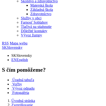
Školstvo a zdravotníctvo
Materská škola
Základná škola
Zdravotníctvo
Služby v obci
Farnosť Soblahov
Tlačivá na stiahnutie
Dôležité kontakty
Vývoz žumpy
RSS
Mapa webu
SK
Slovensky
SK
Slovensky
EN
English
S čím pomôžeme?
Úradná tabuľa
Voľby
Vývoz odpadu
Fotogaléria
Úvodná stránka
Zverejňovanie