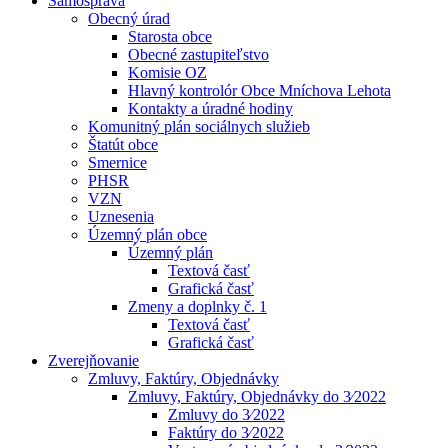
Samospráva
Obecný úrad
Starosta obce
Obecné zastupiteľstvo
Komisie OZ
Hlavný kontrolór Obce Mníchova Lehota
Kontakty a úradné hodiny
Komunitný plán sociálnych služieb
Štatút obce
Smernice
PHSR
VZN
Uznesenia
Územný plán obce
Územný plán
Textová časť
Grafická časť
Zmeny a doplnky č. 1
Textová časť
Grafická časť
Zverejňovanie
Zmluvy, Faktúry, Objednávky
Zmluvy, Faktúry, Objednávky do 3⁄2022
Zmluvy do 3⁄2022
Faktúry do 3⁄2022