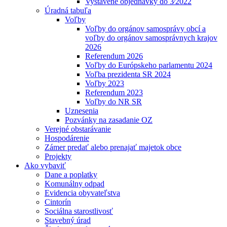
Vystavené objednávky do 3⁄2022
Úradná tabuľa
Voľby
Voľby do orgánov samosprávy obcí a
voľby do orgánov samosprávnych krajov
2026
Referendum 2026
Voľby do Európskeho parlamentu 2024
Voľba prezidenta SR 2024
Voľby 2023
Referendum 2023
Voľby do NR SR
Uznesenia
Pozvánky na zasadanie OZ
Verejné obstarávanie
Hospodárenie
Zámer predať alebo prenajať majetok obce
Projekty
Ako vybaviť
Dane a poplatky
Komunálny odpad
Evidencia obyvateľstva
Cintorín
Sociálna starostlivosť
Stavebný úrad