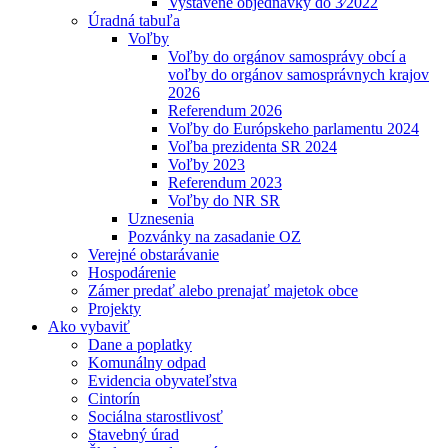
Vystavené objednávky do 3⁄2022
Úradná tabuľa
Voľby
Voľby do orgánov samosprávy obcí a
voľby do orgánov samosprávnych krajov
2026
Referendum 2026
Voľby do Európskeho parlamentu 2024
Voľba prezidenta SR 2024
Voľby 2023
Referendum 2023
Voľby do NR SR
Uznesenia
Pozvánky na zasadanie OZ
Verejné obstarávanie
Hospodárenie
Zámer predať alebo prenajať majetok obce
Projekty
Ako vybaviť
Dane a poplatky
Komunálny odpad
Evidencia obyvateľstva
Cintorín
Sociálna starostlivosť
Stavebný úrad