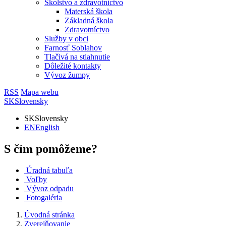
Školstvo a zdravotníctvo
Materská škola
Základná škola
Zdravotníctvo
Služby v obci
Farnosť Soblahov
Tlačivá na stiahnutie
Dôležité kontakty
Vývoz žumpy
RSS
Mapa webu
SK
Slovensky
SK
Slovensky
EN
English
S čím pomôžeme?
Úradná tabuľa
Voľby
Vývoz odpadu
Fotogaléria
Úvodná stránka
Zverejňovanie