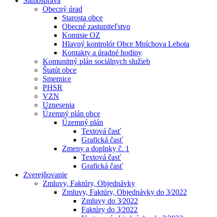
Samospráva
Obecný úrad
Starosta obce
Obecné zastupiteľstvo
Komisie OZ
Hlavný kontrolór Obce Mníchova Lehota
Kontakty a úradné hodiny
Komunitný plán sociálnych služieb
Štatút obce
Smernice
PHSR
VZN
Uznesenia
Územný plán obce
Územný plán
Textová časť
Grafická časť
Zmeny a doplnky č. 1
Textová časť
Grafická časť
Zverejňovanie
Zmluvy, Faktúry, Objednávky
Zmluvy, Faktúry, Objednávky do 3⁄2022
Zmluvy do 3⁄2022
Faktúry do 3⁄2022