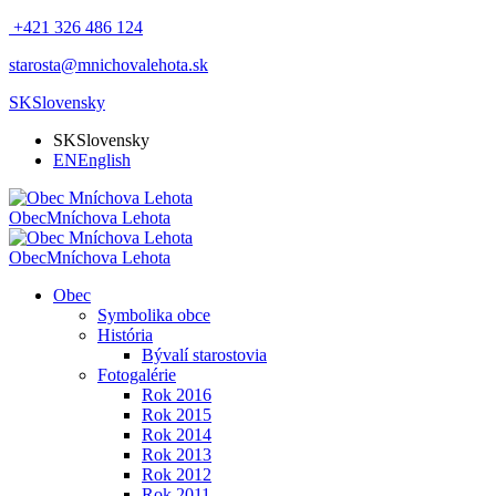
+421 326 486 124
starosta@mnichovalehota.sk
SK
Slovensky
SK
Slovensky
EN
English
Obec
Mníchova Lehota
Obec
Mníchova Lehota
Obec
Symbolika obce
História
Bývalí starostovia
Fotogalérie
Rok 2016
Rok 2015
Rok 2014
Rok 2013
Rok 2012
Rok 2011