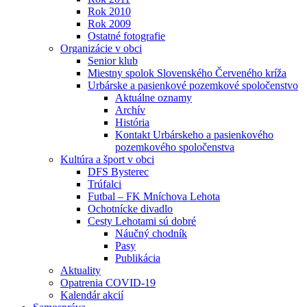
Rok 2010
Rok 2009
Ostatné fotografie
Organizácie v obci
Senior klub
Miestny spolok Slovenského Červeného kríža
Urbárske a pasienkové pozemkové spoločenstvo
Aktuálne oznamy
Archív
História
Kontakt Urbárskeho a pasienkového
pozemkového spoločenstva
Kultúra a šport v obci
DFS Bysterec
Trúfalci
Futbal – FK Mníchova Lehota
Ochotnícke divadlo
Cesty Lehotami sú dobré
Náučný chodník
Pasy
Publikácia
Aktuality
Opatrenia COVID-19
Kalendár akcií