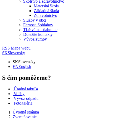
Školstvo a zdravotníctvo
Materská škola
Základná škola
Zdravotníctvo
Služby v obci
Farnosť Soblahov
Tlačivá na stiahnutie
Dôležité kontakty
Vývoz žumpy
RSS
Mapa webu
SK
Slovensky
SK
Slovensky
EN
English
S čím pomôžeme?
Úradná tabuľa
Voľby
Vývoz odpadu
Fotogaléria
Úvodná stránka
Zverejňovanie