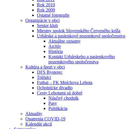
Rok 2010
Rok 2009
Ostatné fotografie
Organizácie v obci
Senior klub
Miestny spolok Slovenského Červeného kríža
Urbárske a pasienkové pozemkové spoločenstvo
Aktuálne oznamy
Archív
História
Kontakt Urbárskeho a pasienkového
pozemkového spoločenstva
Kultúra a šport v obci
DFS Bysterec
Trúfalci
Futbal – FK Mníchova Lehota
Ochotnícke divadlo
Cesty Lehotami sú dobré
Náučný chodník
Pasy
Publikácia
Aktuality
Opatrenia COVID-19
Kalendár akcií