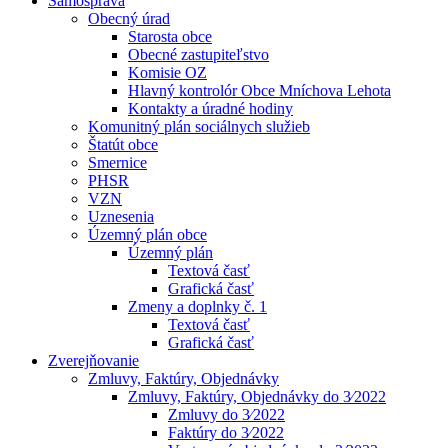
Samospráva
Obecný úrad
Starosta obce
Obecné zastupiteľstvo
Komisie OZ
Hlavný kontrolór Obce Mníchova Lehota
Kontakty a úradné hodiny
Komunitný plán sociálnych služieb
Štatút obce
Smernice
PHSR
VZN
Uznesenia
Územný plán obce
Územný plán
Textová časť
Grafická časť
Zmeny a doplnky č. 1
Textová časť
Grafická časť
Zverejňovanie
Zmluvy, Faktúry, Objednávky
Zmluvy, Faktúry, Objednávky do 3⁄2022
Zmluvy do 3⁄2022
Faktúry do 3⁄2022