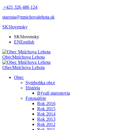
+421 326 486 124
starosta@mnichovalehota.sk
SK
Slovensky
SK
Slovensky
EN
English
Obec
Mníchova Lehota
Obec
Mníchova Lehota
Obec
Symbolika obce
História
Bývalí starostovia
Fotogalérie
Rok 2016
Rok 2015
Rok 2014
Rok 2013
Rok 2012
Rok 2011