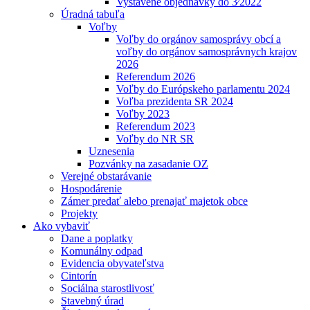
Vystavené objednávky do 3⁄2022
Úradná tabuľa
Voľby
Voľby do orgánov samosprávy obcí a
voľby do orgánov samosprávnych krajov
2026
Referendum 2026
Voľby do Európskeho parlamentu 2024
Voľba prezidenta SR 2024
Voľby 2023
Referendum 2023
Voľby do NR SR
Uznesenia
Pozvánky na zasadanie OZ
Verejné obstarávanie
Hospodárenie
Zámer predať alebo prenajať majetok obce
Projekty
Ako vybaviť
Dane a poplatky
Komunálny odpad
Evidencia obyvateľstva
Cintorín
Sociálna starostlivosť
Stavebný úrad