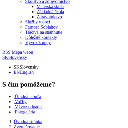
Školstvo a zdravotníctvo
Materská škola
Základná škola
Zdravotníctvo
Služby v obci
Farnosť Soblahov
Tlačivá na stiahnutie
Dôležité kontakty
Vývoz žumpy
RSS
Mapa webu
SK
Slovensky
SK
Slovensky
EN
English
S čím pomôžeme?
Úradná tabuľa
Voľby
Vývoz odpadu
Fotogaléria
Úvodná stránka
Zverejňovanie