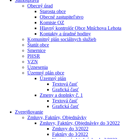
Samospráva
Obecný úrad
Starosta obce
Obecné zastupiteľstvo
Komisie OZ
Hlavný kontrolór Obce Mníchova Lehota
Kontakty a úradné hodiny
Komunitný plán sociálnych služieb
Štatút obce
Smernice
PHSR
VZN
Uznesenia
Územný plán obce
Územný plán
Textová časť
Grafická časť
Zmeny a doplnky č. 1
Textová časť
Grafická časť
Zverejňovanie
Zmluvy, Faktúry, Objednávky
Zmluvy, Faktúry, Objednávky do 3⁄2022
Zmluvy do 3⁄2022
Faktúry do 3⁄2022