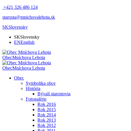
+421 326 486 124
starosta@mnichovalehota.sk
SK
Slovensky
SK
Slovensky
EN
English
Obec
Mníchova Lehota
Obec
Mníchova Lehota
Obec
Symbolika obce
História
Bývalí starostovia
Fotogalérie
Rok 2016
Rok 2015
Rok 2014
Rok 2013
Rok 2012
Rok 2011