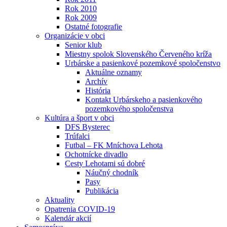
Rok 2010
Rok 2009
Ostatné fotografie
Organizácie v obci
Senior klub
Miestny spolok Slovenského Červeného kríža
Urbárske a pasienkové pozemkové spoločenstvo
Aktuálne oznamy
Archív
História
Kontakt Urbárskeho a pasienkového
pozemkového spoločenstva
Kultúra a šport v obci
DFS Bysterec
Trúfalci
Futbal – FK Mníchova Lehota
Ochotnícke divadlo
Cesty Lehotami sú dobré
Náučný chodník
Pasy
Publikácia
Aktuality
Opatrenia COVID-19
Kalendár akcií