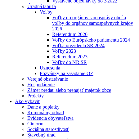
Vystavené objednávky do 3⁄2022
Úradná tabuľa
Voľby
Voľby do orgánov samosprávy obcí a
voľby do orgánov samosprávnych krajov
2026
Referendum 2026
Voľby do Európskeho parlamentu 2024
Voľba prezidenta SR 2024
Voľby 2023
Referendum 2023
Voľby do NR SR
Uznesenia
Pozvánky na zasadanie OZ
Verejné obstarávanie
Hospodárenie
Zámer predať alebo prenajať majetok obce
Projekty
Ako vybaviť
Dane a poplatky
Komunálny odpad
Evidencia obyvateľstva
Cintorín
Sociálna starostlivosť
Stavebný úrad