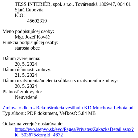
TESS INTERIÉR, spol. s r.o., Továrenská 1809/47, 064 01
Stará Ľubovňa
IČO:
45692319
Meno podpisujúcej osoby:
Mgr. Jozef Kováč
Funkcia podpisujúcej osoby:
starosta obce
Dátum zverejnenia:
20. 5. 2024
Dátum účinnosti zmluvy:
21. 5. 2024
Dátum uzatvorenia/udelenia súhlasu s uzatvorením zmluvy:
20. 5. 2024
Platnosť zmluvy do:
Neuvedené
Zmluva o dielo - Rekonštrukcia vestibulu KD Mníchova Lehota.pdf
Typ súboru: PDF dokument, Veľkosť: 5,84 MB
Odkaz na verejné obstarávanie:
https://evo.isepvo.sk/evo/Pages/Privates/ZakazkaDetail.aspx?
id=503675&orgId=4672