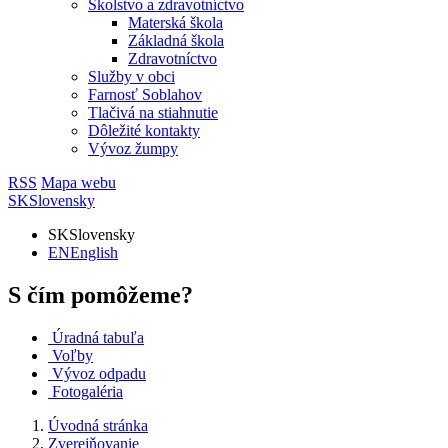
Školstvo a zdravotníctvo
Materská škola
Základná škola
Zdravotníctvo
Služby v obci
Farnosť Soblahov
Tlačivá na stiahnutie
Dôležité kontakty
Vývoz žumpy
RSS
Mapa webu
SK
Slovensky
SK
Slovensky
EN
English
S čím pomôžeme?
Úradná tabuľa
Voľby
Vývoz odpadu
Fotogaléria
Úvodná stránka
Zverejňovanie