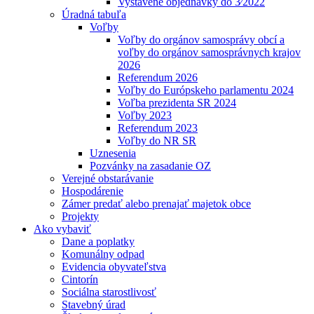
Vystavené objednávky do 3⁄2022
Úradná tabuľa
Voľby
Voľby do orgánov samosprávy obcí a
voľby do orgánov samosprávnych krajov
2026
Referendum 2026
Voľby do Európskeho parlamentu 2024
Voľba prezidenta SR 2024
Voľby 2023
Referendum 2023
Voľby do NR SR
Uznesenia
Pozvánky na zasadanie OZ
Verejné obstarávanie
Hospodárenie
Zámer predať alebo prenajať majetok obce
Projekty
Ako vybaviť
Dane a poplatky
Komunálny odpad
Evidencia obyvateľstva
Cintorín
Sociálna starostlivosť
Stavebný úrad