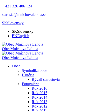
+421 326 486 124
starosta@mnichovalehota.sk
SK
Slovensky
SK
Slovensky
EN
English
Obec
Mníchova Lehota
Obec
Mníchova Lehota
Obec
Symbolika obce
História
Bývalí starostovia
Fotogalérie
Rok 2016
Rok 2015
Rok 2014
Rok 2013
Rok 2012
Rok 2011