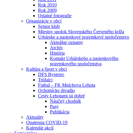
Rok 2010
Rok 2009
Ostatné fotografie
Organizácie v obci
Senior klub
Miestny spolok Slovenského Červeného kríža
Urbárske a pasienkové pozemkové spoločenstvo
Aktuálne oznamy
Archív
História
Kontakt Urbárskeho a pasienkového
pozemkového spoločenstva
Kultúra a šport v obci
DFS Bysterec
Trúfalci
Futbal – FK Mníchova Lehota
Ochotnícke divadlo
Cesty Lehotami sú dobré
Náučný chodník
Pasy
Publikácia
Aktuality
Opatrenia COVID-19
Kalendár akcií