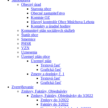
Samospráva
Obecný úrad
Starosta obce
Obecné zastupiteľstvo
Komisie OZ
Hlavný kontrolór Obce Mníchova Lehota
Kontakty a úradné hodiny
Komunitný plán sociálnych služieb
Štatút obce
Smernice
PHSR
VZN
Uznesenia
Územný plán obce
Územný plán
Textová časť
Grafická časť
Zmeny a doplnky č. 1
Textová časť
Grafická časť
Zverejňovanie
Zmluvy, Faktúry, Objednávky
Zmluvy, Faktúry, Objednávky do 3⁄2022
Zmluvy do 3⁄2022
Faktúry do 3⁄2022