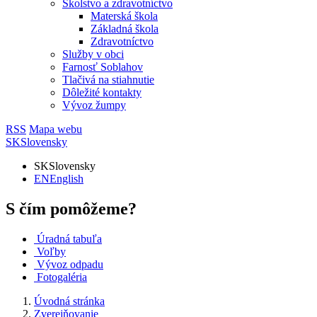
Školstvo a zdravotníctvo
Materská škola
Základná škola
Zdravotníctvo
Služby v obci
Farnosť Soblahov
Tlačivá na stiahnutie
Dôležité kontakty
Vývoz žumpy
RSS
Mapa webu
SK
Slovensky
SK
Slovensky
EN
English
S čím pomôžeme?
Úradná tabuľa
Voľby
Vývoz odpadu
Fotogaléria
Úvodná stránka
Zverejňovanie