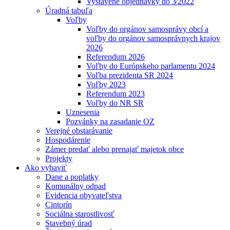
Vystavené objednávky do 3⁄2022
Úradná tabuľa
Voľby
Voľby do orgánov samosprávy obcí a
voľby do orgánov samosprávnych krajov
2026
Referendum 2026
Voľby do Európskeho parlamentu 2024
Voľba prezidenta SR 2024
Voľby 2023
Referendum 2023
Voľby do NR SR
Uznesenia
Pozvánky na zasadanie OZ
Verejné obstarávanie
Hospodárenie
Zámer predať alebo prenajať majetok obce
Projekty
Ako vybaviť
Dane a poplatky
Komunálny odpad
Evidencia obyvateľstva
Cintorín
Sociálna starostlivosť
Stavebný úrad