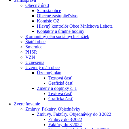
Samospráva
Obecný úrad
Starosta obce
Obecné zastupiteľstvo
Komisie OZ
Hlavný kontrolór Obce Mníchova Lehota
Kontakty a úradné hodiny
Komunitný plán sociálnych služieb
Štatút obce
Smernice
PHSR
VZN
Uznesenia
Územný plán obce
Územný plán
Textová časť
Grafická časť
Zmeny a doplnky č. 1
Textová časť
Grafická časť
Zverejňovanie
Zmluvy, Faktúry, Objednávky
Zmluvy, Faktúry, Objednávky do 3⁄2022
Zmluvy do 3⁄2022
Faktúry do 3⁄2022