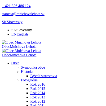
+421 326 486 124
starosta@mnichovalehota.sk
SK
Slovensky
SK
Slovensky
EN
English
Obec
Mníchova Lehota
Obec
Mníchova Lehota
Obec
Symbolika obce
História
Bývalí starostovia
Fotogalérie
Rok 2016
Rok 2015
Rok 2014
Rok 2013
Rok 2012
Rok 2011