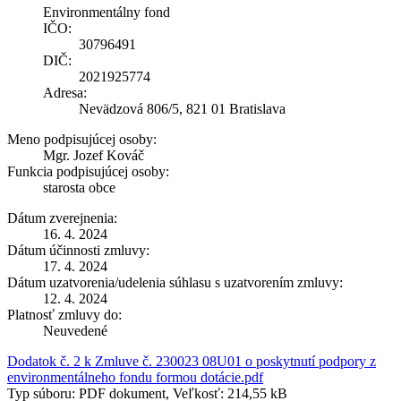
Environmentálny fond
IČO:
30796491
DIČ:
2021925774
Adresa:
Nevädzová 806/5, 821 01 Bratislava
Meno podpisujúcej osoby:
Mgr. Jozef Kováč
Funkcia podpisujúcej osoby:
starosta obce
Dátum zverejnenia:
16. 4. 2024
Dátum účinnosti zmluvy:
17. 4. 2024
Dátum uzatvorenia/udelenia súhlasu s uzatvorením zmluvy:
12. 4. 2024
Platnosť zmluvy do:
Neuvedené
Dodatok č. 2 k Zmluve č. 230023 08U01 o poskytnutí podpory z
environmentálneho fondu formou dotácie.pdf
Typ súboru: PDF dokument, Veľkosť: 214,55 kB