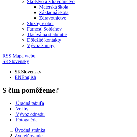
Školstvo a zdravotníctvo
Materská škola
Základná škola
Zdravotníctvo
Služby v obci
Farnosť Soblahov
Tlačivá na stiahnutie
Dôležité kontakty
Vývoz žumpy
RSS
Mapa webu
SK
Slovensky
SK
Slovensky
EN
English
S čím pomôžeme?
Úradná tabuľa
Voľby
Vývoz odpadu
Fotogaléria
Úvodná stránka
Zverejňovanie