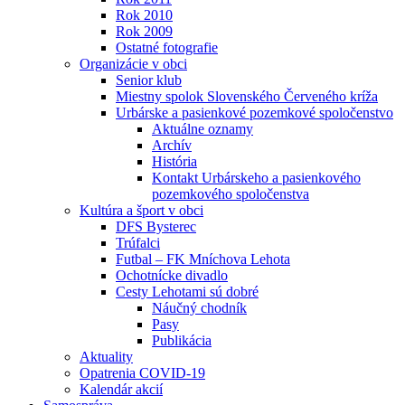
Rok 2010
Rok 2009
Ostatné fotografie
Organizácie v obci
Senior klub
Miestny spolok Slovenského Červeného kríža
Urbárske a pasienkové pozemkové spoločenstvo
Aktuálne oznamy
Archív
História
Kontakt Urbárskeho a pasienkového
pozemkového spoločenstva
Kultúra a šport v obci
DFS Bysterec
Trúfalci
Futbal – FK Mníchova Lehota
Ochotnícke divadlo
Cesty Lehotami sú dobré
Náučný chodník
Pasy
Publikácia
Aktuality
Opatrenia COVID-19
Kalendár akcií