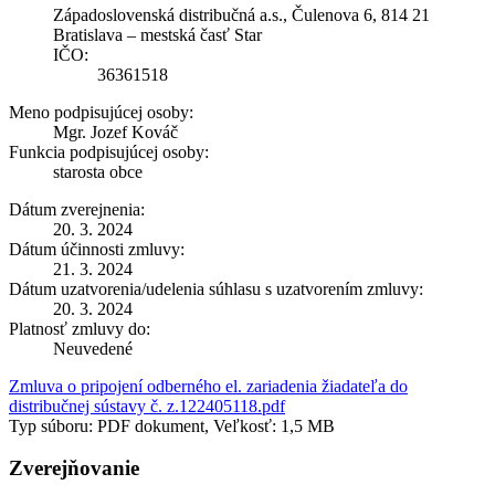
Západoslovenská distribučná a.s., Čulenova 6, 814 21
Bratislava – mestská časť Star
IČO:
36361518
Meno podpisujúcej osoby:
Mgr. Jozef Kováč
Funkcia podpisujúcej osoby:
starosta obce
Dátum zverejnenia:
20. 3. 2024
Dátum účinnosti zmluvy:
21. 3. 2024
Dátum uzatvorenia/udelenia súhlasu s uzatvorením zmluvy:
20. 3. 2024
Platnosť zmluvy do:
Neuvedené
Zmluva o pripojení odberného el. zariadenia žiadateľa do
distribučnej sústavy č. z.122405118.pdf
Typ súboru: PDF dokument, Veľkosť: 1,5 MB
Zverejňovanie