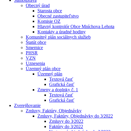
Samospráva
Obecný úrad
Starosta obce
Obecné zastupiteľstvo
Komisie OZ
Hlavný kontrolór Obce Mníchova Lehota
Kontakty a úradné hodiny
Komunitný plán sociálnych služieb
Štatút obce
Smernice
PHSR
VZN
Uznesenia
Územný plán obce
Územný plán
Textová časť
Grafická časť
Zmeny a doplnky č. 1
Textová časť
Grafická časť
Zverejňovanie
Zmluvy, Faktúry, Objednávky
Zmluvy, Faktúry, Objednávky do 3⁄2022
Zmluvy do 3⁄2022
Faktúry do 3⁄2022