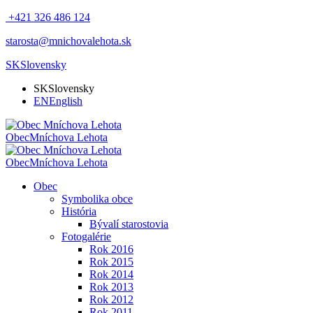
+421 326 486 124
starosta@mnichovalehota.sk
SK
Slovensky
SK
Slovensky
EN
English
Obec
Mníchova Lehota
Obec
Mníchova Lehota
Obec
Symbolika obce
História
Bývalí starostovia
Fotogalérie
Rok 2016
Rok 2015
Rok 2014
Rok 2013
Rok 2012
Rok 2011