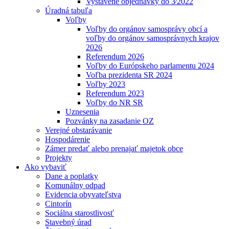
Vystavené objednávky do 3⁄2022
Úradná tabuľa
Voľby
Voľby do orgánov samosprávy obcí a
voľby do orgánov samosprávnych krajov
2026
Referendum 2026
Voľby do Európskeho parlamentu 2024
Voľba prezidenta SR 2024
Voľby 2023
Referendum 2023
Voľby do NR SR
Uznesenia
Pozvánky na zasadanie OZ
Verejné obstarávanie
Hospodárenie
Zámer predať alebo prenajať majetok obce
Projekty
Ako vybaviť
Dane a poplatky
Komunálny odpad
Evidencia obyvateľstva
Cintorín
Sociálna starostlivosť
Stavebný úrad