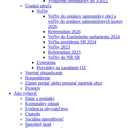
Vystavené objednávky do 3⁄2022
Úradná tabuľa
Voľby
Voľby do orgánov samosprávy obcí a
voľby do orgánov samosprávnych krajov
2026
Referendum 2026
Voľby do Európskeho parlamentu 2024
Voľba prezidenta SR 2024
Voľby 2023
Referendum 2023
Voľby do NR SR
Uznesenia
Pozvánky na zasadanie OZ
Verejné obstarávanie
Hospodárenie
Zámer predať alebo prenajať majetok obce
Projekty
Ako vybaviť
Dane a poplatky
Komunálny odpad
Evidencia obyvateľstva
Cintorín
Sociálna starostlivosť
Stavebný úrad