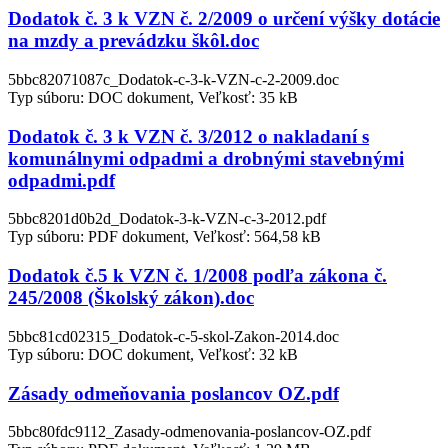
Dodatok č. 3 k VZN č. 2/2009 o určení výšky dotácie
na mzdy a prevádzku škôl.doc
5bbc82071087c_Dodatok-c-3-k-VZN-c-2-2009.doc
Typ súboru: DOC dokument, Veľkosť: 35 kB
Dodatok č. 3 k VZN č. 3/2012 o nakladaní s
komunálnymi odpadmi a drobnými stavebnými
odpadmi.pdf
5bbc8201d0b2d_Dodatok-3-k-VZN-c-3-2012.pdf
Typ súboru: PDF dokument, Veľkosť: 564,58 kB
Dodatok č.5 k VZN č. 1/2008 podľa zákona č.
245/2008 (Školský zákon).doc
5bbc81cd02315_Dodatok-c-5-skol-Zakon-2014.doc
Typ súboru: DOC dokument, Veľkosť: 32 kB
Zásady odmeňovania poslancov OZ.pdf
5bbc80fdc9112_Zasady-odmenovania-poslancov-OZ.pdf