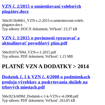
VZN č. 2/2015 o umiestňovaní volebných
plagátov.docx
5bbc813fe86b1_VZN-c-2-2015-o-umiestnovani-voleb-
plagatov.docx
Typ súboru: DOCX dokument, Veľkosť: 23,37 kB
VZN č. 1/2015 o povinnosti vpracovať a
aktualizovať povodňový plán.pdf
5bbc8167a7694_VZN-c-1-2015.pdf
Typ súboru: PDF dokument, Veľkosť: 1,15 MB
PLATNÉ VZN A DODATKY > 2014
Dodatok č. 1 k VZN č. 4/2008 o podmienkach
predaja výrobkov a poskytovania služieb na
trhových miestach.pdf
5bbc823c609bf_Dodatok-c-1-k-VZN-c-4-2008.pdf
Typ súboru: PDF dokument, Veľkosť: 263,85 kB