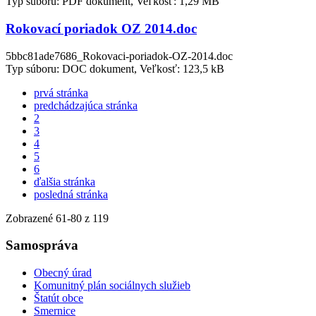
Typ súboru: PDF dokument, Veľkosť: 1,29 MB
Rokovací poriadok OZ 2014.doc
5bbc81ade7686_Rokovaci-poriadok-OZ-2014.doc
Typ súboru: DOC dokument, Veľkosť: 123,5 kB
prvá stránka
predchádzajúca stránka
2
3
4
5
6
ďalšia stránka
posledná stránka
Zobrazené
61
-
80
z 119
Samospráva
Obecný úrad
Komunitný plán sociálnych služieb
Štatút obce
Smernice