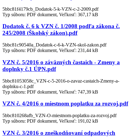
5bbc81f4179cb_Dodatok-5-k-VZN-c-2-2009.pdf
Typ súboru: PDF dokument, Veľkosť: 367,17 kB
Dodatok č. 6 k VZN č. 1/2008 podľa zákona č.
245/2008 (Školský zákon).pdf
5bbc81c90540a_Dodatok-c-6-k-VZN-skol-zakon.pdf
Typ súboru: PDF dokument, Veľkosť: 231,44 kB
VZN č. 5/2016 o záväzných častaich - Zmeny a
doplnky č.1 ÚPN.pdf
5bbc81053058c_VZN-c-5-2016-o-zavaz-castaich-Zmeny-a-
doplnku-c-1.pdf
Typ súboru: PDF dokument, Veľkosť: 747,39 kB
VZN č. 4/2016 o miestnom poplatku za rozvoj.pdf
5bbc810268afb_VZN-O-miestnom-poplatku-za-rozvoj.pdf
Typ súboru: PDF dokument, Veľkosť: 191,02 kB
VZN č. 3/2016 o zneškodňovaní odpadových