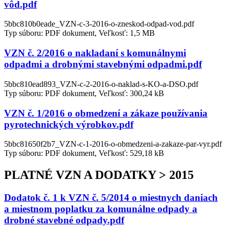
vôd.pdf
5bbc810b0eade_VZN-c-3-2016-o-zneskod-odpad-vod.pdf
Typ súboru: PDF dokument, Veľkosť: 1,5 MB
VZN č. 2/2016 o nakladaní s komunálnymi
odpadmi a drobnými stavebnými odpadmi.pdf
5bbc810ead893_VZN-c-2-2016-o-naklad-s-KO-a-DSO.pdf
Typ súboru: PDF dokument, Veľkosť: 300,24 kB
VZN č. 1/2016 o obmedzení a zákaze používania
pyrotechnických výrobkov.pdf
5bbc81650f2b7_VZN-c-1-2016-o-obmedzeni-a-zakaze-par-vyr.pdf
Typ súboru: PDF dokument, Veľkosť: 529,18 kB
PLATNÉ VZN A DODATKY > 2015
Dodatok č. 1 k VZN č. 5/2014 o miestnych daniach
a miestnom poplatku za komunálne odpady a
drobné stavebné odpady.pdf