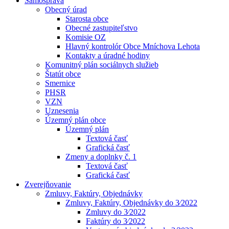
Samospráva
Obecný úrad
Starosta obce
Obecné zastupiteľstvo
Komisie OZ
Hlavný kontrolór Obce Mníchova Lehota
Kontakty a úradné hodiny
Komunitný plán sociálnych služieb
Štatút obce
Smernice
PHSR
VZN
Uznesenia
Územný plán obce
Územný plán
Textová časť
Grafická časť
Zmeny a doplnky č. 1
Textová časť
Grafická časť
Zverejňovanie
Zmluvy, Faktúry, Objednávky
Zmluvy, Faktúry, Objednávky do 3⁄2022
Zmluvy do 3⁄2022
Faktúry do 3⁄2022