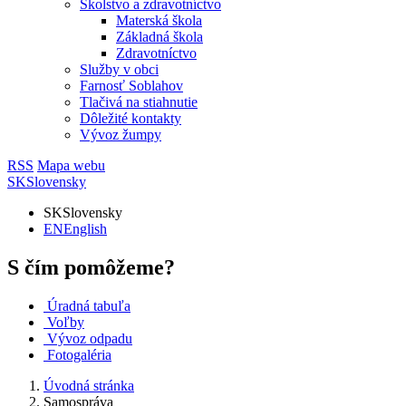
Školstvo a zdravotníctvo
Materská škola
Základná škola
Zdravotníctvo
Služby v obci
Farnosť Soblahov
Tlačivá na stiahnutie
Dôležité kontakty
Vývoz žumpy
RSS
Mapa webu
SK
Slovensky
SK
Slovensky
EN
English
S čím pomôžeme?
Úradná tabuľa
Voľby
Vývoz odpadu
Fotogaléria
Úvodná stránka
Samospráva