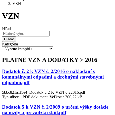
VZN
VZN
Hľadať
Hľadať
Kategória
PLATNÉ VZN A DODATKY > 2016
Dodatok č. 2 k VZN č. 2/2016 o nakladaní s
komunálnymi odpadmi a drobnými stavebnými
odpadmi.pdf
5bbc821a1f5e4_Dodatok-c-2-K-VZN-c-22016.pdf
Typ súboru: PDF dokument, Veľkosť: 300,22 kB
Dodatok 5 k VZN č. 2/2009 o určení výšky dotácie
na mzdy a prevádzku škôl.pdf