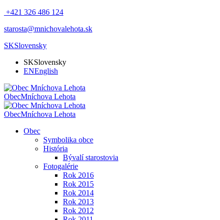
+421 326 486 124
starosta@mnichovalehota.sk
SK
Slovensky
SK
Slovensky
EN
English
Obec
Mníchova Lehota
Obec
Mníchova Lehota
Obec
Symbolika obce
História
Bývalí starostovia
Fotogalérie
Rok 2016
Rok 2015
Rok 2014
Rok 2013
Rok 2012
Rok 2011