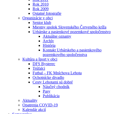
Rok 2010
Rok 2009
Ostatné fotografie
Organizácie v obci
Senior klub
Miestny spolok Slovenského Červeného kríža
Urbárske a pasienkové pozemkové spoločenstvo
Aktuálne oznamy
Archív
História
Kontakt Urbárskeho a pasienkového
pozemkového spoločenstva
Kultúra a šport v obci
DFS Bysterec
Trúfalci
Futbal – FK Mníchova Lehota
Ochotnícke divadlo
Cesty Lehotami sú dobré
Náučný chodník
Pasy
Publikácia
Aktuality
Opatrenia COVID-19
Kalendár akcií