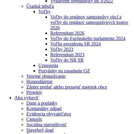
Vystavené objednávky do 3⁄2022
Úradná tabuľa
Voľby
Voľby do orgánov samosprávy obcí a
voľby do orgánov samosprávnych krajov
2026
Referendum 2026
Voľby do Európskeho parlamentu 2024
Voľba prezidenta SR 2024
Voľby 2023
Referendum 2023
Voľby do NR SR
Uznesenia
Pozvánky na zasadanie OZ
Verejné obstarávanie
Hospodárenie
Zámer predať alebo prenajať majetok obce
Projekty
Ako vybaviť
Dane a poplatky
Komunálny odpad
Evidencia obyvateľstva
Cintorín
Sociálna starostlivosť
Stavebný úrad