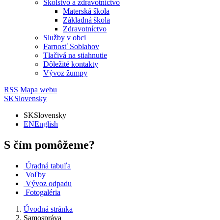
Školstvo a zdravotníctvo
Materská škola
Základná škola
Zdravotníctvo
Služby v obci
Farnosť Soblahov
Tlačivá na stiahnutie
Dôležité kontakty
Vývoz žumpy
RSS
Mapa webu
SK
Slovensky
SK
Slovensky
EN
English
S čím pomôžeme?
Úradná tabuľa
Voľby
Vývoz odpadu
Fotogaléria
Úvodná stránka
Samospráva