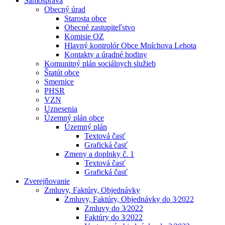
Samospráva
Obecný úrad
Starosta obce
Obecné zastupiteľstvo
Komisie OZ
Hlavný kontrolór Obce Mníchova Lehota
Kontakty a úradné hodiny
Komunitný plán sociálnych služieb
Štatút obce
Smernice
PHSR
VZN
Uznesenia
Územný plán obce
Územný plán
Textová časť
Grafická časť
Zmeny a doplnky č. 1
Textová časť
Grafická časť
Zverejňovanie
Zmluvy, Faktúry, Objednávky
Zmluvy, Faktúry, Objednávky do 3⁄2022
Zmluvy do 3⁄2022
Faktúry do 3⁄2022