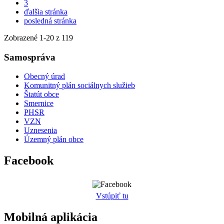
3
ďalšia stránka
posledná stránka
Zobrazené
1
-
20
z 119
Samospráva
Obecný úrad
Komunitný plán sociálnych služieb
Štatút obce
Smernice
PHSR
VZN
Uznesenia
Územný plán obce
Facebook
Vstúpiť tu
Mobilná aplikácia