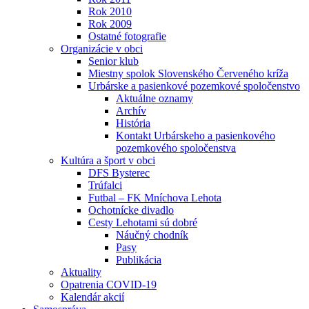
Rok 2010
Rok 2009
Ostatné fotografie
Organizácie v obci
Senior klub
Miestny spolok Slovenského Červeného kríža
Urbárske a pasienkové pozemkové spoločenstvo
Aktuálne oznamy
Archív
História
Kontakt Urbárskeho a pasienkového
pozemkového spoločenstva
Kultúra a šport v obci
DFS Bysterec
Trúfalci
Futbal – FK Mníchova Lehota
Ochotnícke divadlo
Cesty Lehotami sú dobré
Náučný chodník
Pasy
Publikácia
Aktuality
Opatrenia COVID-19
Kalendár akcií