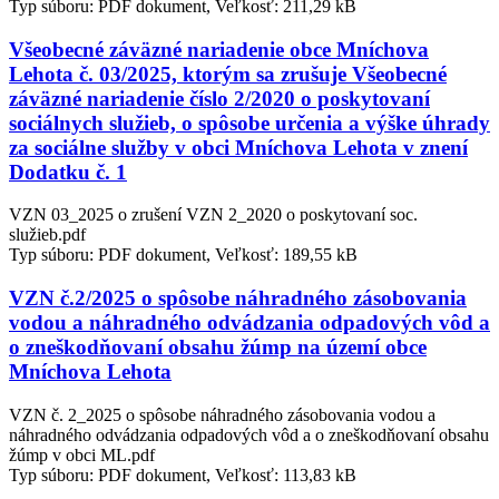
Typ súboru: PDF dokument, Veľkosť: 211,29 kB
Všeobecné záväzné nariadenie obce Mníchova
Lehota č. 03/2025, ktorým sa zrušuje Všeobecné
záväzné nariadenie číslo 2/2020 o poskytovaní
sociálnych služieb, o spôsobe určenia a výške úhrady
za sociálne služby v obci Mníchova Lehota v znení
Dodatku č. 1
VZN 03_2025 o zrušení VZN 2_2020 o poskytovaní soc.
služieb.pdf
Typ súboru: PDF dokument, Veľkosť: 189,55 kB
VZN č.2/2025 o spôsobe náhradného zásobovania
vodou a náhradného odvádzania odpadových vôd a
o zneškodňovaní obsahu žúmp na území obce
Mníchova Lehota
VZN č. 2_2025 o spôsobe náhradného zásobovania vodou a
náhradného odvádzania odpadových vôd a o zneškodňovaní obsahu
žúmp v obci ML.pdf
Typ súboru: PDF dokument, Veľkosť: 113,83 kB