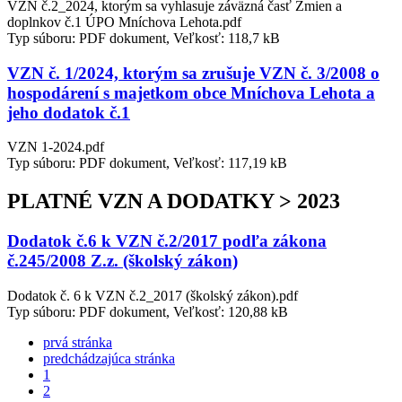
VZN č.2_2024, ktorým sa vyhlasuje záväzná časť Zmien a
doplnkov č.1 ÚPO Mníchova Lehota.pdf
Typ súboru: PDF dokument, Veľkosť: 118,7 kB
VZN č. 1/2024, ktorým sa zrušuje VZN č. 3/2008 o
hospodárení s majetkom obce Mníchova Lehota a
jeho dodatok č.1
VZN 1-2024.pdf
Typ súboru: PDF dokument, Veľkosť: 117,19 kB
PLATNÉ VZN A DODATKY > 2023
Dodatok č.6 k VZN č.2/2017 podľa zákona
č.245/2008 Z.z. (školský zákon)
Dodatok č. 6 k VZN č.2_2017 (školský zákon).pdf
Typ súboru: PDF dokument, Veľkosť: 120,88 kB
prvá stránka
predchádzajúca stránka
1
2