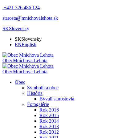
+421 326 486 124
starosta@mnichovalehota.sk
SK
Slovensky
SK
Slovensky
EN
English
Obec
Mníchova Lehota
Obec
Mníchova Lehota
Obec
Symbolika obce
História
Bývalí starostovia
Fotogalérie
Rok 2016
Rok 2015
Rok 2014
Rok 2013
Rok 2012
Rok 2011