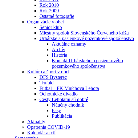
Rok 2010
Rok 2009
Ostatné fotografie
Organizácie v obci
Senior klub
Miestny spolok Slovenského Červeného kríža
Urbárske a pasienkové pozemkové spoločenstvo
Aktuálne oznamy
Archív
História
Kontakt Urbárskeho a pasienkového
pozemkového spoločenstva
Kultúra a šport v obci
DFS Bysterec
Trúfalci
Futbal – FK Mníchova Lehota
Ochotnícke divadlo
Cesty Lehotami sú dobré
Náučný chodník
Pasy
Publikácia
Aktuality
Opatrenia COVID-19
Kalendár akcií