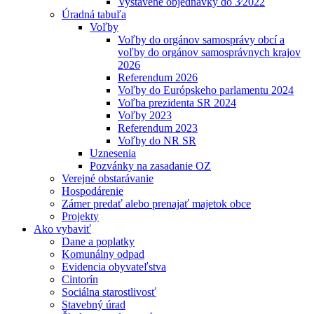
Vystavené objednávky do 3⁄2022
Úradná tabuľa
Voľby
Voľby do orgánov samosprávy obcí a
voľby do orgánov samosprávnych krajov
2026
Referendum 2026
Voľby do Európskeho parlamentu 2024
Voľba prezidenta SR 2024
Voľby 2023
Referendum 2023
Voľby do NR SR
Uznesenia
Pozvánky na zasadanie OZ
Verejné obstarávanie
Hospodárenie
Zámer predať alebo prenajať majetok obce
Projekty
Ako vybaviť
Dane a poplatky
Komunálny odpad
Evidencia obyvateľstva
Cintorín
Sociálna starostlivosť
Stavebný úrad