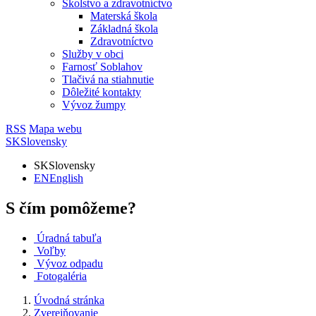
Školstvo a zdravotníctvo
Materská škola
Základná škola
Zdravotníctvo
Služby v obci
Farnosť Soblahov
Tlačivá na stiahnutie
Dôležité kontakty
Vývoz žumpy
RSS
Mapa webu
SK
Slovensky
SK
Slovensky
EN
English
S čím pomôžeme?
Úradná tabuľa
Voľby
Vývoz odpadu
Fotogaléria
Úvodná stránka
Zverejňovanie