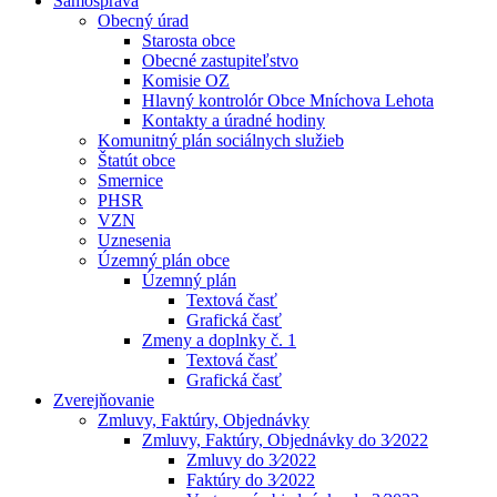
Samospráva
Obecný úrad
Starosta obce
Obecné zastupiteľstvo
Komisie OZ
Hlavný kontrolór Obce Mníchova Lehota
Kontakty a úradné hodiny
Komunitný plán sociálnych služieb
Štatút obce
Smernice
PHSR
VZN
Uznesenia
Územný plán obce
Územný plán
Textová časť
Grafická časť
Zmeny a doplnky č. 1
Textová časť
Grafická časť
Zverejňovanie
Zmluvy, Faktúry, Objednávky
Zmluvy, Faktúry, Objednávky do 3⁄2022
Zmluvy do 3⁄2022
Faktúry do 3⁄2022