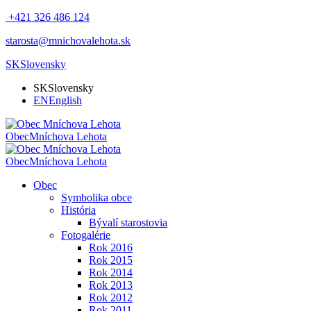
+421 326 486 124
starosta@mnichovalehota.sk
SK
Slovensky
SK
Slovensky
EN
English
Obec
Mníchova Lehota
Obec
Mníchova Lehota
Obec
Symbolika obce
História
Bývalí starostovia
Fotogalérie
Rok 2016
Rok 2015
Rok 2014
Rok 2013
Rok 2012
Rok 2011