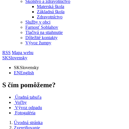
Školstvo a zdravotníctvo
Materská škola
Základná škola
Zdravotníctvo
Služby v obci
Farnosť Soblahov
Tlačivá na stiahnutie
Dôležité kontakty
Vývoz žumpy
RSS
Mapa webu
SK
Slovensky
SK
Slovensky
EN
English
S čím pomôžeme?
Úradná tabuľa
Voľby
Vývoz odpadu
Fotogaléria
Úvodná stránka
Zverejňovanie