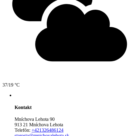
37/19 °C
Kontakt
Mníchova Lehota 90
913 21 Mníchova Lehota
Telefón:
+421326486124
starosta@mnichovalehota.sk