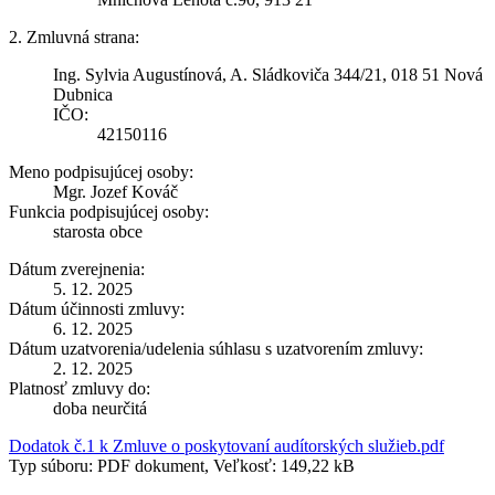
2. Zmluvná strana:
Ing. Sylvia Augustínová, A. Sládkoviča 344/21, 018 51 Nová
Dubnica
IČO:
42150116
Meno podpisujúcej osoby:
Mgr. Jozef Kováč
Funkcia podpisujúcej osoby:
starosta obce
Dátum zverejnenia:
5. 12. 2025
Dátum účinnosti zmluvy:
6. 12. 2025
Dátum uzatvorenia/udelenia súhlasu s uzatvorením zmluvy:
2. 12. 2025
Platnosť zmluvy do:
doba neurčitá
Dodatok č.1 k Zmluve o poskytovaní audítorských služieb.pdf
Typ súboru: PDF dokument, Veľkosť: 149,22 kB