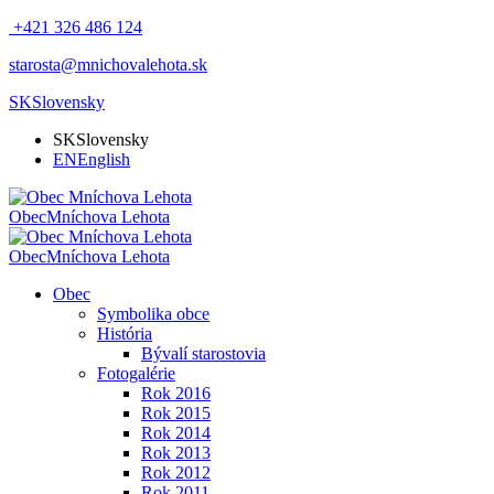
+421 326 486 124
starosta@mnichovalehota.sk
SK
Slovensky
SK
Slovensky
EN
English
Obec
Mníchova Lehota
Obec
Mníchova Lehota
Obec
Symbolika obce
História
Bývalí starostovia
Fotogalérie
Rok 2016
Rok 2015
Rok 2014
Rok 2013
Rok 2012
Rok 2011