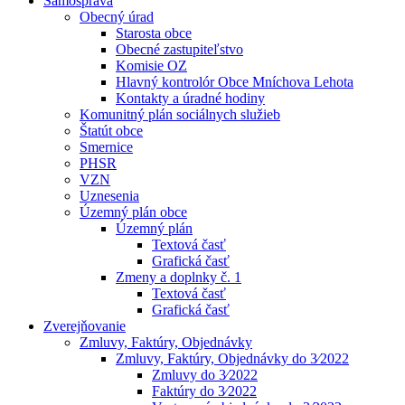
Samospráva
Obecný úrad
Starosta obce
Obecné zastupiteľstvo
Komisie OZ
Hlavný kontrolór Obce Mníchova Lehota
Kontakty a úradné hodiny
Komunitný plán sociálnych služieb
Štatút obce
Smernice
PHSR
VZN
Uznesenia
Územný plán obce
Územný plán
Textová časť
Grafická časť
Zmeny a doplnky č. 1
Textová časť
Grafická časť
Zverejňovanie
Zmluvy, Faktúry, Objednávky
Zmluvy, Faktúry, Objednávky do 3⁄2022
Zmluvy do 3⁄2022
Faktúry do 3⁄2022