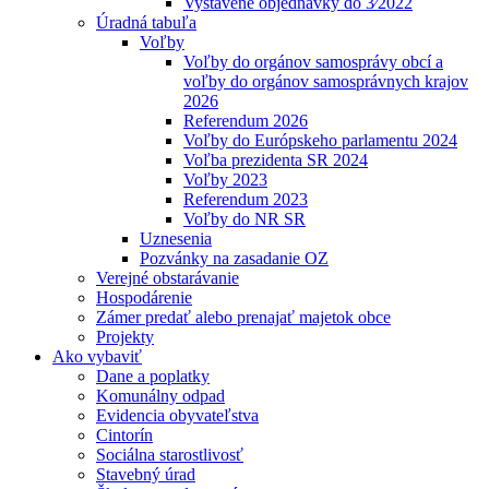
Vystavené objednávky do 3⁄2022
Úradná tabuľa
Voľby
Voľby do orgánov samosprávy obcí a
voľby do orgánov samosprávnych krajov
2026
Referendum 2026
Voľby do Európskeho parlamentu 2024
Voľba prezidenta SR 2024
Voľby 2023
Referendum 2023
Voľby do NR SR
Uznesenia
Pozvánky na zasadanie OZ
Verejné obstarávanie
Hospodárenie
Zámer predať alebo prenajať majetok obce
Projekty
Ako vybaviť
Dane a poplatky
Komunálny odpad
Evidencia obyvateľstva
Cintorín
Sociálna starostlivosť
Stavebný úrad