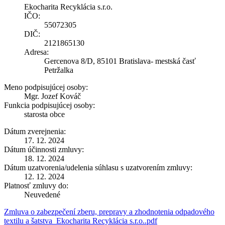
Ekocharita Recyklácia s.r.o.
IČO:
55072305
DIČ:
2121865130
Adresa:
Gercenova 8/D, 85101 Bratislava- mestská časť
Petržalka
Meno podpisujúcej osoby:
Mgr. Jozef Kováč
Funkcia podpisujúcej osoby:
starosta obce
Dátum zverejnenia:
17. 12. 2024
Dátum účinnosti zmluvy:
18. 12. 2024
Dátum uzatvorenia/udelenia súhlasu s uzatvorením zmluvy:
12. 12. 2024
Platnosť zmluvy do:
Neuvedené
Zmluva o zabezpečení zberu, prepravy a zhodnotenia odpadového
textilu a šatstva_Ekocharita Recyklácia s.r.o..pdf