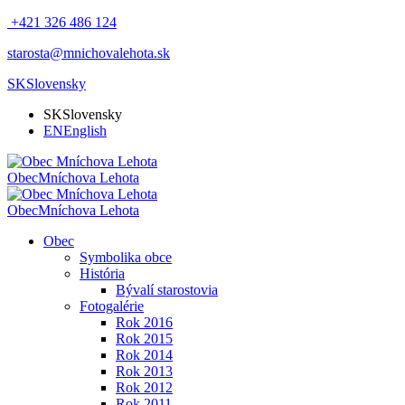
+421 326 486 124
starosta@mnichovalehota.sk
SK
Slovensky
SK
Slovensky
EN
English
Obec
Mníchova Lehota
Obec
Mníchova Lehota
Obec
Symbolika obce
História
Bývalí starostovia
Fotogalérie
Rok 2016
Rok 2015
Rok 2014
Rok 2013
Rok 2012
Rok 2011