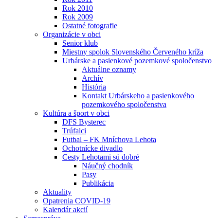
Rok 2010
Rok 2009
Ostatné fotografie
Organizácie v obci
Senior klub
Miestny spolok Slovenského Červeného kríža
Urbárske a pasienkové pozemkové spoločenstvo
Aktuálne oznamy
Archív
História
Kontakt Urbárskeho a pasienkového
pozemkového spoločenstva
Kultúra a šport v obci
DFS Bysterec
Trúfalci
Futbal – FK Mníchova Lehota
Ochotnícke divadlo
Cesty Lehotami sú dobré
Náučný chodník
Pasy
Publikácia
Aktuality
Opatrenia COVID-19
Kalendár akcií