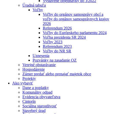
Vystavené objednávky do 3⁄2022
Úradná tabuľa
Voľby
Voľby do orgánov samosprávy obcí a
voľby do orgánov samosprávnych krajov
2026
Referendum 2026
Voľby do Európskeho parlamentu 2024
Voľba prezidenta SR 2024
Voľby 2023
Referendum 2023
Voľby do NR SR
Uznesenia
Pozvánky na zasadanie OZ
Verejné obstarávanie
Hospodárenie
Zámer predať alebo prenajať majetok obce
Projekty
Ako vybaviť
Dane a poplatky
Komunálny odpad
Evidencia obyvateľstva
Cintorín
Sociálna starostlivosť
Stavebný úrad