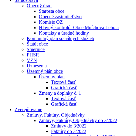
Samospráva
Obecný úrad
Starosta obce
Obecné zastupiteľstvo
Komisie OZ
Hlavný kontrolór Obce Mníchova Lehota
Kontakty a úradné hodiny
Komunitný plán sociálnych služieb
Štatút obce
Smernice
PHSR
VZN
Uznesenia
Územný plán obce
Územný plán
Textová časť
Grafická časť
Zmeny a doplnky č. 1
Textová časť
Grafická časť
Zverejňovanie
Zmluvy, Faktúry, Objednávky
Zmluvy, Faktúry, Objednávky do 3⁄2022
Zmluvy do 3⁄2022
Faktúry do 3⁄2022