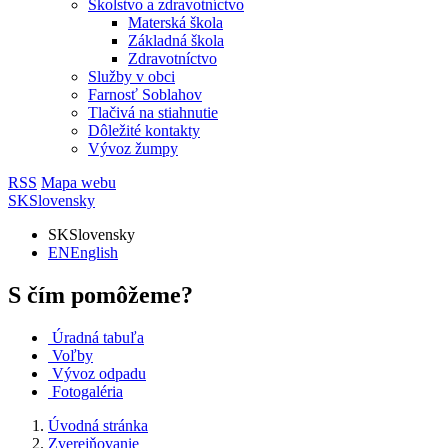
Školstvo a zdravotníctvo
Materská škola
Základná škola
Zdravotníctvo
Služby v obci
Farnosť Soblahov
Tlačivá na stiahnutie
Dôležité kontakty
Vývoz žumpy
RSS
Mapa webu
SK
Slovensky
SK
Slovensky
EN
English
S čím pomôžeme?
Úradná tabuľa
Voľby
Vývoz odpadu
Fotogaléria
Úvodná stránka
Zverejňovanie