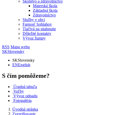
Školstvo a zdravotníctvo
Materská škola
Základná škola
Zdravotníctvo
Služby v obci
Farnosť Soblahov
Tlačivá na stiahnutie
Dôležité kontakty
Vývoz žumpy
RSS
Mapa webu
SK
Slovensky
SK
Slovensky
EN
English
S čím pomôžeme?
Úradná tabuľa
Voľby
Vývoz odpadu
Fotogaléria
Úvodná stránka
Zverejňovanie