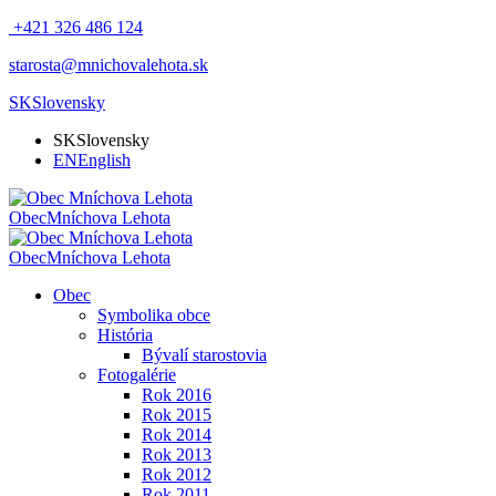
+421 326 486 124
starosta@mnichovalehota.sk
SK
Slovensky
SK
Slovensky
EN
English
Obec
Mníchova Lehota
Obec
Mníchova Lehota
Obec
Symbolika obce
História
Bývalí starostovia
Fotogalérie
Rok 2016
Rok 2015
Rok 2014
Rok 2013
Rok 2012
Rok 2011