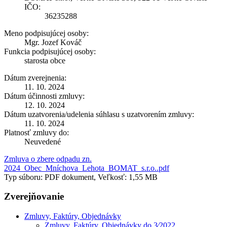
IČO:
36235288
Meno podpisujúcej osoby:
Mgr. Jozef Kováč
Funkcia podpisujúcej osoby:
starosta obce
Dátum zverejnenia:
11. 10. 2024
Dátum účinnosti zmluvy:
12. 10. 2024
Dátum uzatvorenia/udelenia súhlasu s uzatvorením zmluvy:
11. 10. 2024
Platnosť zmluvy do:
Neuvedené
Zmluva o zbere odpadu zn.
2024_Obec_Mníchova_Lehota_BOMAT_s.r.o..pdf
Typ súboru: PDF dokument, Veľkosť: 1,55 MB
Zverejňovanie
Zmluvy, Faktúry, Objednávky
Zmluvy, Faktúry, Objednávky do 3⁄2022