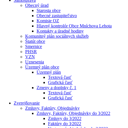
Samospráva
Obecný úrad
Starosta obce
Obecné zastupiteľstvo
Komisie OZ
Hlavný kontrolór Obce Mníchova Lehota
Kontakty a úradné hodiny
Komunitný plán sociálnych služieb
Štatút obce
Smernice
PHSR
VZN
Uznesenia
Územný plán obce
Územný plán
Textová časť
Grafická časť
Zmeny a doplnky č. 1
Textová časť
Grafická časť
Zverejňovanie
Zmluvy, Faktúry, Objednávky
Zmluvy, Faktúry, Objednávky do 3⁄2022
Zmluvy do 3⁄2022
Faktúry do 3⁄2022