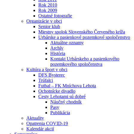
Rok 2010
Rok 2009
Ostatné fotografie
Organizácie v obci
Senior klub
Miestny spolok Slovenského Červeného kríža
Urbárske a pasienkové pozemkové spoločenstvo
Aktuálne oznamy
Archív
História
Kontakt Urbárskeho a pasienkového
pozemkového spoločenstva
Kultúra a šport v obci
DFS Bysterec
Trúfalci
Futbal – FK Mníchova Lehota
Ochotnícke divadlo
Cesty Lehotami sú dobré
Náučný chodník
Pasy
Publikácia
Aktuality
Opatrenia COVID-19
Kalendár akcií