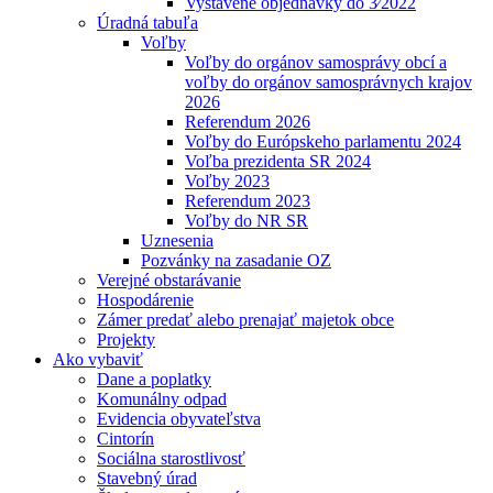
Vystavené objednávky do 3⁄2022
Úradná tabuľa
Voľby
Voľby do orgánov samosprávy obcí a
voľby do orgánov samosprávnych krajov
2026
Referendum 2026
Voľby do Európskeho parlamentu 2024
Voľba prezidenta SR 2024
Voľby 2023
Referendum 2023
Voľby do NR SR
Uznesenia
Pozvánky na zasadanie OZ
Verejné obstarávanie
Hospodárenie
Zámer predať alebo prenajať majetok obce
Projekty
Ako vybaviť
Dane a poplatky
Komunálny odpad
Evidencia obyvateľstva
Cintorín
Sociálna starostlivosť
Stavebný úrad