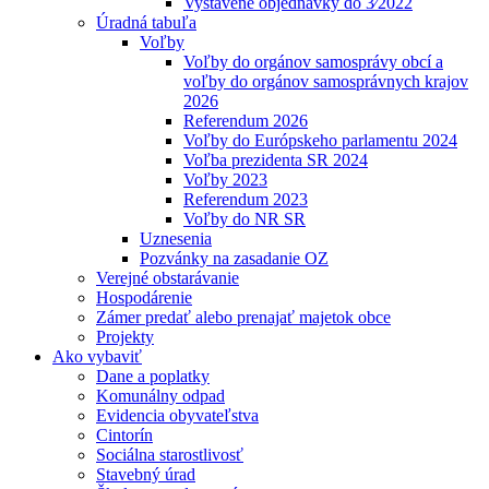
Vystavené objednávky do 3⁄2022
Úradná tabuľa
Voľby
Voľby do orgánov samosprávy obcí a
voľby do orgánov samosprávnych krajov
2026
Referendum 2026
Voľby do Európskeho parlamentu 2024
Voľba prezidenta SR 2024
Voľby 2023
Referendum 2023
Voľby do NR SR
Uznesenia
Pozvánky na zasadanie OZ
Verejné obstarávanie
Hospodárenie
Zámer predať alebo prenajať majetok obce
Projekty
Ako vybaviť
Dane a poplatky
Komunálny odpad
Evidencia obyvateľstva
Cintorín
Sociálna starostlivosť
Stavebný úrad