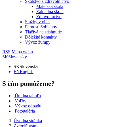
Školstvo a zdravotníctvo
Materská škola
Základná škola
Zdravotníctvo
Služby v obci
Farnosť Soblahov
Tlačivá na stiahnutie
Dôležité kontakty
Vývoz žumpy
RSS
Mapa webu
SK
Slovensky
SK
Slovensky
EN
English
S čím pomôžeme?
Úradná tabuľa
Voľby
Vývoz odpadu
Fotogaléria
Úvodná stránka
Zverejňovanie