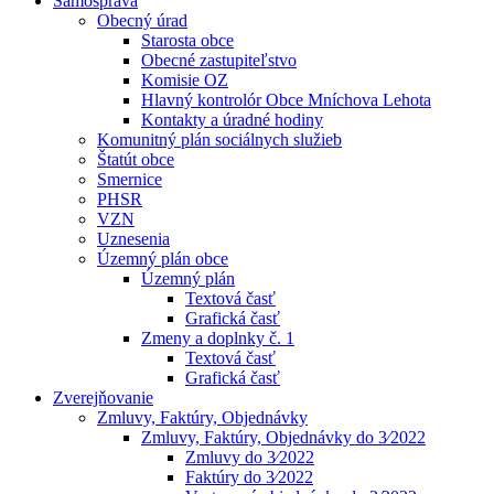
Samospráva
Obecný úrad
Starosta obce
Obecné zastupiteľstvo
Komisie OZ
Hlavný kontrolór Obce Mníchova Lehota
Kontakty a úradné hodiny
Komunitný plán sociálnych služieb
Štatút obce
Smernice
PHSR
VZN
Uznesenia
Územný plán obce
Územný plán
Textová časť
Grafická časť
Zmeny a doplnky č. 1
Textová časť
Grafická časť
Zverejňovanie
Zmluvy, Faktúry, Objednávky
Zmluvy, Faktúry, Objednávky do 3⁄2022
Zmluvy do 3⁄2022
Faktúry do 3⁄2022