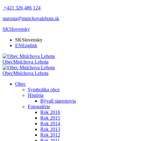
+421 326 486 124
starosta@mnichovalehota.sk
SK
Slovensky
SK
Slovensky
EN
English
Obec
Mníchova Lehota
Obec
Mníchova Lehota
Obec
Symbolika obce
História
Bývalí starostovia
Fotogalérie
Rok 2016
Rok 2015
Rok 2014
Rok 2013
Rok 2012
Rok 2011