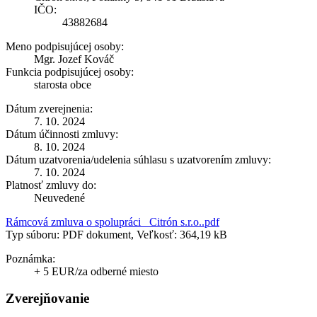
IČO:
43882684
Meno podpisujúcej osoby:
Mgr. Jozef Kováč
Funkcia podpisujúcej osoby:
starosta obce
Dátum zverejnenia:
7. 10. 2024
Dátum účinnosti zmluvy:
8. 10. 2024
Dátum uzatvorenia/udelenia súhlasu s uzatvorením zmluvy:
7. 10. 2024
Platnosť zmluvy do:
Neuvedené
Rámcová zmluva o spolupráci _Citrón s.r.o..pdf
Typ súboru: PDF dokument, Veľkosť: 364,19 kB
Poznámka:
+ 5 EUR/za odberné miesto
Zverejňovanie