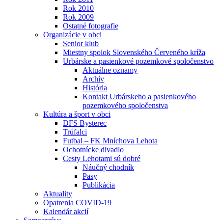
Rok 2010
Rok 2009
Ostatné fotografie
Organizácie v obci
Senior klub
Miestny spolok Slovenského Červeného kríža
Urbárske a pasienkové pozemkové spoločenstvo
Aktuálne oznamy
Archív
História
Kontakt Urbárskeho a pasienkového
pozemkového spoločenstva
Kultúra a šport v obci
DFS Bysterec
Trúfalci
Futbal – FK Mníchova Lehota
Ochotnícke divadlo
Cesty Lehotami sú dobré
Náučný chodník
Pasy
Publikácia
Aktuality
Opatrenia COVID-19
Kalendár akcií