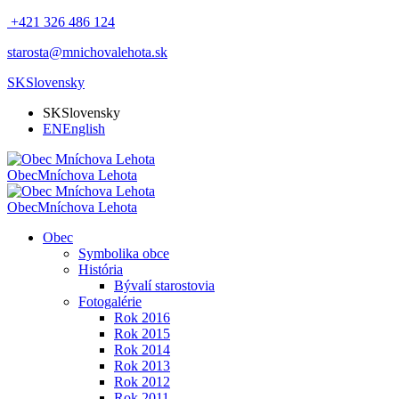
+421 326 486 124
starosta@mnichovalehota.sk
SK
Slovensky
SK
Slovensky
EN
English
Obec
Mníchova Lehota
Obec
Mníchova Lehota
Obec
Symbolika obce
História
Bývalí starostovia
Fotogalérie
Rok 2016
Rok 2015
Rok 2014
Rok 2013
Rok 2012
Rok 2011