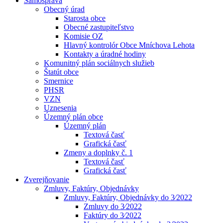
Samospráva
Obecný úrad
Starosta obce
Obecné zastupiteľstvo
Komisie OZ
Hlavný kontrolór Obce Mníchova Lehota
Kontakty a úradné hodiny
Komunitný plán sociálnych služieb
Štatút obce
Smernice
PHSR
VZN
Uznesenia
Územný plán obce
Územný plán
Textová časť
Grafická časť
Zmeny a doplnky č. 1
Textová časť
Grafická časť
Zverejňovanie
Zmluvy, Faktúry, Objednávky
Zmluvy, Faktúry, Objednávky do 3⁄2022
Zmluvy do 3⁄2022
Faktúry do 3⁄2022