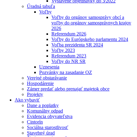
Vystavené objednávky do 3⁄2022
Úradná tabuľa
Voľby
Voľby do orgánov samosprávy obcí a
voľby do orgánov samosprávnych krajov
2026
Referendum 2026
Voľby do Európskeho parlamentu 2024
Voľba prezidenta SR 2024
Voľby 2023
Referendum 2023
Voľby do NR SR
Uznesenia
Pozvánky na zasadanie OZ
Verejné obstarávanie
Hospodárenie
Zámer predať alebo prenajať majetok obce
Projekty
Ako vybaviť
Dane a poplatky
Komunálny odpad
Evidencia obyvateľstva
Cintorín
Sociálna starostlivosť
Stavebný úrad