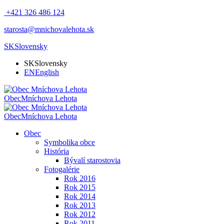
+421 326 486 124
starosta@mnichovalehota.sk
SK
Slovensky
SK
Slovensky
EN
English
Obec
Mníchova Lehota
Obec
Mníchova Lehota
Obec
Symbolika obce
História
Bývalí starostovia
Fotogalérie
Rok 2016
Rok 2015
Rok 2014
Rok 2013
Rok 2012
Rok 2011