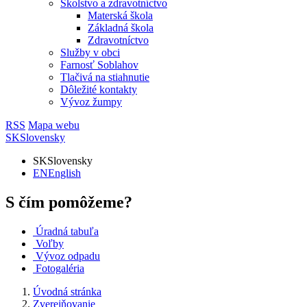
Školstvo a zdravotníctvo
Materská škola
Základná škola
Zdravotníctvo
Služby v obci
Farnosť Soblahov
Tlačivá na stiahnutie
Dôležité kontakty
Vývoz žumpy
RSS
Mapa webu
SK
Slovensky
SK
Slovensky
EN
English
S čím pomôžeme?
Úradná tabuľa
Voľby
Vývoz odpadu
Fotogaléria
Úvodná stránka
Zverejňovanie