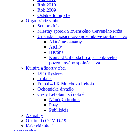
Rok 2010
Rok 2009
Ostatné fotografie
Organizácie v obci
Senior klub
Miestny spolok Slovenského Červeného kríža
Urbárske a pasienkové pozemkové spoločenstvo
Aktuálne oznamy
Archív
História
Kontakt Urbárskeho a pasienkového
pozemkového spoločenstva
Kultúra a šport v obci
DFS Bysterec
Trúfalci
Futbal – FK Mníchova Lehota
Ochotnícke divadlo
Cesty Lehotami sú dobré
Náučný chodník
Pasy
Publikácia
Aktuality
Opatrenia COVID-19
Kalendár akcií