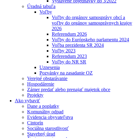
Vystavené objednávky do 3⁄2022
Úradná tabuľa
Voľby
Voľby do orgánov samosprávy obcí a
voľby do orgánov samosprávnych krajov
2026
Referendum 2026
Voľby do Európskeho parlamentu 2024
Voľba prezidenta SR 2024
Voľby 2023
Referendum 2023
Voľby do NR SR
Uznesenia
Pozvánky na zasadanie OZ
Verejné obstarávanie
Hospodárenie
Zámer predať alebo prenajať majetok obce
Projekty
Ako vybaviť
Dane a poplatky
Komunálny odpad
Evidencia obyvateľstva
Cintorín
Sociálna starostlivosť
Stavebný úrad