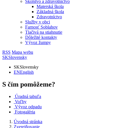
Školstvo a zdravotníctvo
Materská škola
Základná škola
Zdravotníctvo
Služby v obci
Farnosť Soblahov
Tlačivá na stiahnutie
Dôležité kontakty
Vývoz žumpy
RSS
Mapa webu
SK
Slovensky
SK
Slovensky
EN
English
S čím pomôžeme?
Úradná tabuľa
Voľby
Vývoz odpadu
Fotogaléria
Úvodná stránka
Zverejňovanie