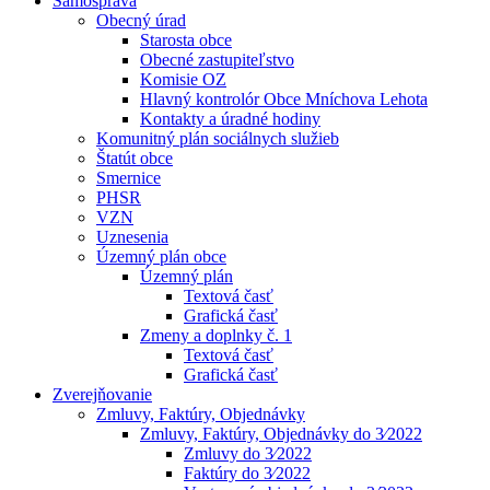
Samospráva
Obecný úrad
Starosta obce
Obecné zastupiteľstvo
Komisie OZ
Hlavný kontrolór Obce Mníchova Lehota
Kontakty a úradné hodiny
Komunitný plán sociálnych služieb
Štatút obce
Smernice
PHSR
VZN
Uznesenia
Územný plán obce
Územný plán
Textová časť
Grafická časť
Zmeny a doplnky č. 1
Textová časť
Grafická časť
Zverejňovanie
Zmluvy, Faktúry, Objednávky
Zmluvy, Faktúry, Objednávky do 3⁄2022
Zmluvy do 3⁄2022
Faktúry do 3⁄2022