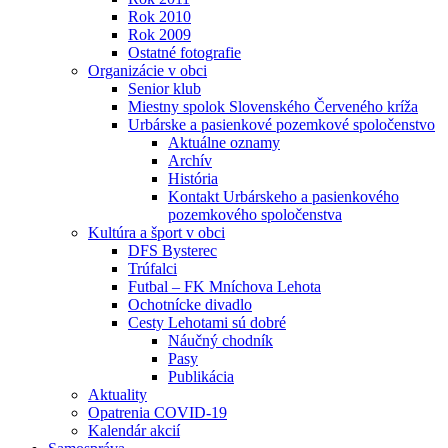
Rok 2010
Rok 2009
Ostatné fotografie
Organizácie v obci
Senior klub
Miestny spolok Slovenského Červeného kríža
Urbárske a pasienkové pozemkové spoločenstvo
Aktuálne oznamy
Archív
História
Kontakt Urbárskeho a pasienkového
pozemkového spoločenstva
Kultúra a šport v obci
DFS Bysterec
Trúfalci
Futbal – FK Mníchova Lehota
Ochotnícke divadlo
Cesty Lehotami sú dobré
Náučný chodník
Pasy
Publikácia
Aktuality
Opatrenia COVID-19
Kalendár akcií