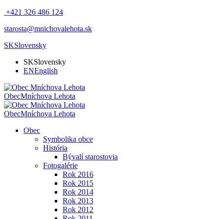
+421 326 486 124
starosta@mnichovalehota.sk
SK
Slovensky
SK
Slovensky
EN
English
Obec
Mníchova Lehota
Obec
Mníchova Lehota
Obec
Symbolika obce
História
Bývalí starostovia
Fotogalérie
Rok 2016
Rok 2015
Rok 2014
Rok 2013
Rok 2012
Rok 2011