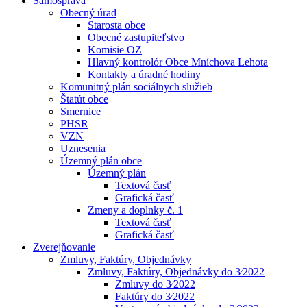
Samospráva
Obecný úrad
Starosta obce
Obecné zastupiteľstvo
Komisie OZ
Hlavný kontrolór Obce Mníchova Lehota
Kontakty a úradné hodiny
Komunitný plán sociálnych služieb
Štatút obce
Smernice
PHSR
VZN
Uznesenia
Územný plán obce
Územný plán
Textová časť
Grafická časť
Zmeny a doplnky č. 1
Textová časť
Grafická časť
Zverejňovanie
Zmluvy, Faktúry, Objednávky
Zmluvy, Faktúry, Objednávky do 3⁄2022
Zmluvy do 3⁄2022
Faktúry do 3⁄2022