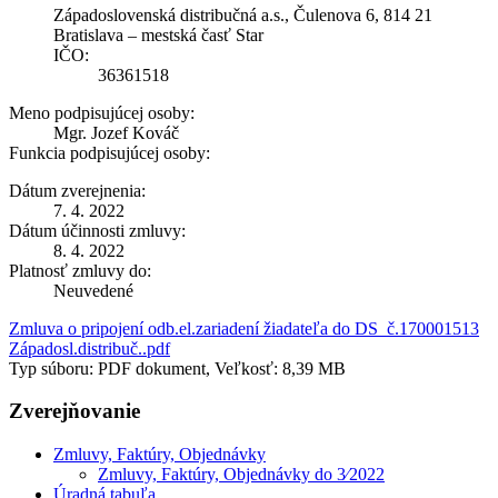
Západoslovenská distribučná a.s., Čulenova 6, 814 21
Bratislava – mestská časť Star
IČO:
36361518
Meno podpisujúcej osoby:
Mgr. Jozef Kováč
Funkcia podpisujúcej osoby:
Dátum zverejnenia:
7. 4. 2022
Dátum účinnosti zmluvy:
8. 4. 2022
Platnosť zmluvy do:
Neuvedené
Zmluva o pripojení odb.el.zariadení žiadateľa do DS_č.170001513
Západosl.distribuč..pdf
Typ súboru: PDF dokument, Veľkosť: 8,39 MB
Zverejňovanie
Zmluvy, Faktúry, Objednávky
Zmluvy, Faktúry, Objednávky do 3⁄2022
Úradná tabuľa