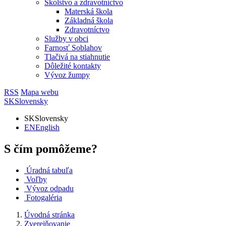
Školstvo a zdravotníctvo
Materská škola
Základná škola
Zdravotníctvo
Služby v obci
Farnosť Soblahov
Tlačivá na stiahnutie
Dôležité kontakty
Vývoz žumpy
RSS
Mapa webu
SK
Slovensky
SK
Slovensky
EN
English
S čím pomôžeme?
Úradná tabuľa
Voľby
Vývoz odpadu
Fotogaléria
Úvodná stránka
Zverejňovanie