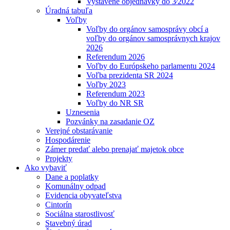
Vystavené objednávky do 3⁄2022
Úradná tabuľa
Voľby
Voľby do orgánov samosprávy obcí a
voľby do orgánov samosprávnych krajov
2026
Referendum 2026
Voľby do Európskeho parlamentu 2024
Voľba prezidenta SR 2024
Voľby 2023
Referendum 2023
Voľby do NR SR
Uznesenia
Pozvánky na zasadanie OZ
Verejné obstarávanie
Hospodárenie
Zámer predať alebo prenajať majetok obce
Projekty
Ako vybaviť
Dane a poplatky
Komunálny odpad
Evidencia obyvateľstva
Cintorín
Sociálna starostlivosť
Stavebný úrad