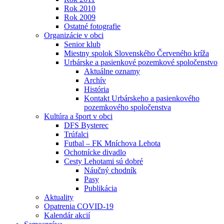
Rok 2010
Rok 2009
Ostatné fotografie
Organizácie v obci
Senior klub
Miestny spolok Slovenského Červeného kríža
Urbárske a pasienkové pozemkové spoločenstvo
Aktuálne oznamy
Archív
História
Kontakt Urbárskeho a pasienkového
pozemkového spoločenstva
Kultúra a šport v obci
DFS Bysterec
Trúfalci
Futbal – FK Mníchova Lehota
Ochotnícke divadlo
Cesty Lehotami sú dobré
Náučný chodník
Pasy
Publikácia
Aktuality
Opatrenia COVID-19
Kalendár akcií