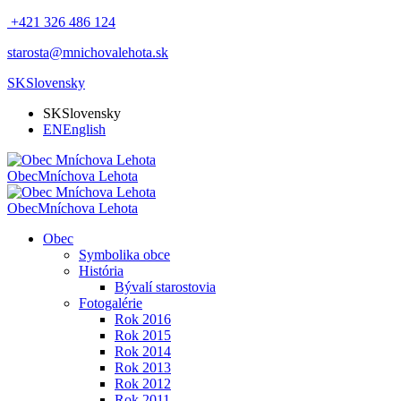
+421 326 486 124
starosta@mnichovalehota.sk
SK
Slovensky
SK
Slovensky
EN
English
Obec
Mníchova Lehota
Obec
Mníchova Lehota
Obec
Symbolika obce
História
Bývalí starostovia
Fotogalérie
Rok 2016
Rok 2015
Rok 2014
Rok 2013
Rok 2012
Rok 2011