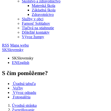
Školstvo a zdravotníctvo
Materská škola
Základná škola
Zdravotníctvo
Služby v obci
Farnosť Soblahov
Tlačivá na stiahnutie
Dôležité kontakty
Vývoz žumpy
RSS
Mapa webu
SK
Slovensky
SK
Slovensky
EN
English
S čím pomôžeme?
Úradná tabuľa
Voľby
Vývoz odpadu
Fotogaléria
Úvodná stránka
Zverejňovanie