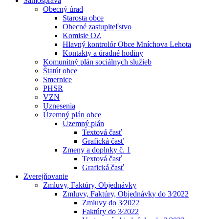
Samospráva
Obecný úrad
Starosta obce
Obecné zastupiteľstvo
Komisie OZ
Hlavný kontrolór Obce Mníchova Lehota
Kontakty a úradné hodiny
Komunitný plán sociálnych služieb
Štatút obce
Smernice
PHSR
VZN
Uznesenia
Územný plán obce
Územný plán
Textová časť
Grafická časť
Zmeny a doplnky č. 1
Textová časť
Grafická časť
Zverejňovanie
Zmluvy, Faktúry, Objednávky
Zmluvy, Faktúry, Objednávky do 3⁄2022
Zmluvy do 3⁄2022
Faktúry do 3⁄2022