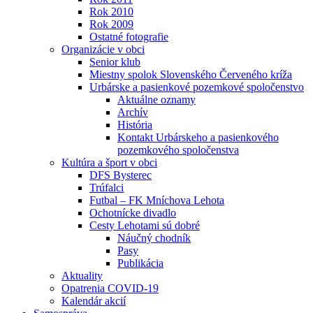
Rok 2010
Rok 2009
Ostatné fotografie
Organizácie v obci
Senior klub
Miestny spolok Slovenského Červeného kríža
Urbárske a pasienkové pozemkové spoločenstvo
Aktuálne oznamy
Archív
História
Kontakt Urbárskeho a pasienkového
pozemkového spoločenstva
Kultúra a šport v obci
DFS Bysterec
Trúfalci
Futbal – FK Mníchova Lehota
Ochotnícke divadlo
Cesty Lehotami sú dobré
Náučný chodník
Pasy
Publikácia
Aktuality
Opatrenia COVID-19
Kalendár akcií