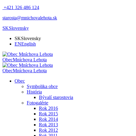
+421 326 486 124
starosta@mnichovalehota.sk
SK
Slovensky
SK
Slovensky
EN
English
Obec
Mníchova Lehota
Obec
Mníchova Lehota
Obec
Symbolika obce
História
Bývalí starostovia
Fotogalérie
Rok 2016
Rok 2015
Rok 2014
Rok 2013
Rok 2012
Rok 2011