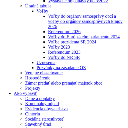
Vystavené objednávky do 3⁄2022
Úradná tabuľa
Voľby
Voľby do orgánov samosprávy obcí a
voľby do orgánov samosprávnych krajov
2026
Referendum 2026
Voľby do Európskeho parlamentu 2024
Voľba prezidenta SR 2024
Voľby 2023
Referendum 2023
Voľby do NR SR
Uznesenia
Pozvánky na zasadanie OZ
Verejné obstarávanie
Hospodárenie
Zámer predať alebo prenajať majetok obce
Projekty
Ako vybaviť
Dane a poplatky
Komunálny odpad
Evidencia obyvateľstva
Cintorín
Sociálna starostlivosť
Stavebný úrad