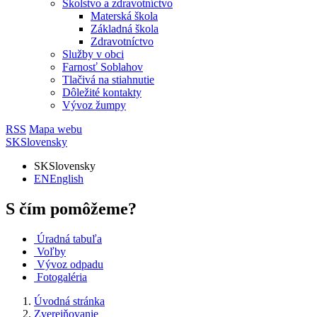
Školstvo a zdravotníctvo
Materská škola
Základná škola
Zdravotníctvo
Služby v obci
Farnosť Soblahov
Tlačivá na stiahnutie
Dôležité kontakty
Vývoz žumpy
RSS
Mapa webu
SK
Slovensky
SK
Slovensky
EN
English
S čím pomôžeme?
Úradná tabuľa
Voľby
Vývoz odpadu
Fotogaléria
Úvodná stránka
Zverejňovanie