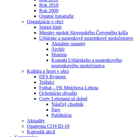
Rok 2010
Rok 2009
Ostatné fotografie
Organizácie v obci
Senior klub
Miestny spolok Slovenského Červeného kríža
Urbárske a pasienkové pozemkové spoločenstvo
Aktuálne oznamy
Archív
História
Kontakt Urbárskeho a pasienkového
pozemkového spoločenstva
Kultúra a šport v obci
DFS Bysterec
Trúfalci
Futbal – FK Mníchova Lehota
Ochotnícke divadlo
Cesty Lehotami sú dobré
Náučný chodník
Pasy
Publikácia
Aktuality
Opatrenia COVID-19
Kalendár akcií