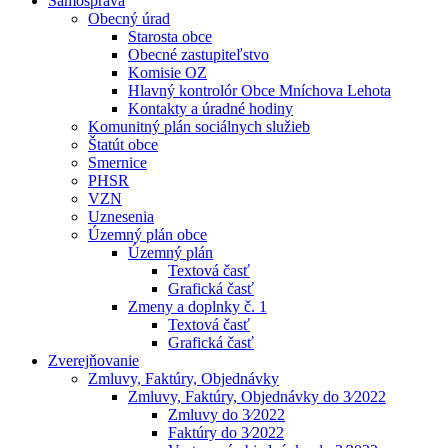
Samospráva
Obecný úrad
Starosta obce
Obecné zastupiteľstvo
Komisie OZ
Hlavný kontrolór Obce Mníchova Lehota
Kontakty a úradné hodiny
Komunitný plán sociálnych služieb
Štatút obce
Smernice
PHSR
VZN
Uznesenia
Územný plán obce
Územný plán
Textová časť
Grafická časť
Zmeny a doplnky č. 1
Textová časť
Grafická časť
Zverejňovanie
Zmluvy, Faktúry, Objednávky
Zmluvy, Faktúry, Objednávky do 3⁄2022
Zmluvy do 3⁄2022
Faktúry do 3⁄2022