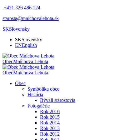
+421 326 486 124
starosta@mnichovalehota.sk
SK
Slovensky
SK
Slovensky
EN
English
Obec
Mníchova Lehota
Obec
Mníchova Lehota
Obec
Symbolika obce
História
Bývalí starostovia
Fotogalérie
Rok 2016
Rok 2015
Rok 2014
Rok 2013
Rok 2012
Rok 2011