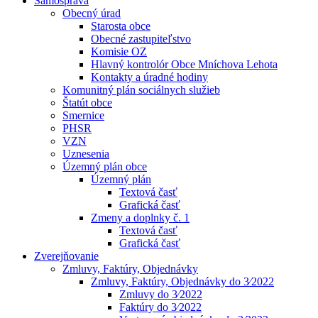
Samospráva
Obecný úrad
Starosta obce
Obecné zastupiteľstvo
Komisie OZ
Hlavný kontrolór Obce Mníchova Lehota
Kontakty a úradné hodiny
Komunitný plán sociálnych služieb
Štatút obce
Smernice
PHSR
VZN
Uznesenia
Územný plán obce
Územný plán
Textová časť
Grafická časť
Zmeny a doplnky č. 1
Textová časť
Grafická časť
Zverejňovanie
Zmluvy, Faktúry, Objednávky
Zmluvy, Faktúry, Objednávky do 3⁄2022
Zmluvy do 3⁄2022
Faktúry do 3⁄2022