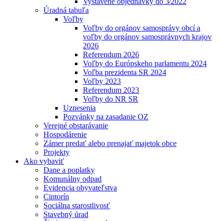
Vystavené objednávky do 3⁄2022
Úradná tabuľa
Voľby
Voľby do orgánov samosprávy obcí a
voľby do orgánov samosprávnych krajov
2026
Referendum 2026
Voľby do Európskeho parlamentu 2024
Voľba prezidenta SR 2024
Voľby 2023
Referendum 2023
Voľby do NR SR
Uznesenia
Pozvánky na zasadanie OZ
Verejné obstarávanie
Hospodárenie
Zámer predať alebo prenajať majetok obce
Projekty
Ako vybaviť
Dane a poplatky
Komunálny odpad
Evidencia obyvateľstva
Cintorín
Sociálna starostlivosť
Stavebný úrad