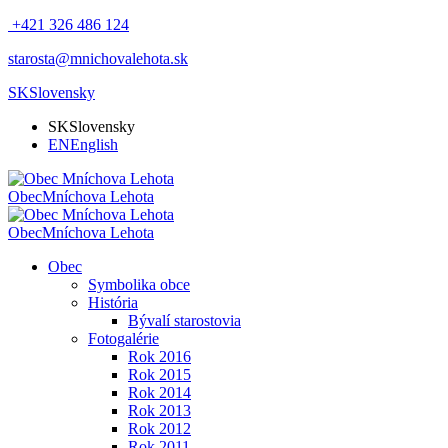
+421 326 486 124
starosta@mnichovalehota.sk
SK
Slovensky
SK
Slovensky
EN
English
Obec
Mníchova Lehota
Obec
Mníchova Lehota
Obec
Symbolika obce
História
Bývalí starostovia
Fotogalérie
Rok 2016
Rok 2015
Rok 2014
Rok 2013
Rok 2012
Rok 2011