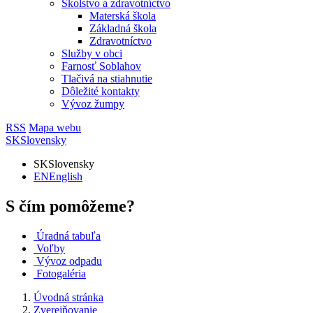
Školstvo a zdravotníctvo
Materská škola
Základná škola
Zdravotníctvo
Služby v obci
Farnosť Soblahov
Tlačivá na stiahnutie
Dôležité kontakty
Vývoz žumpy
RSS
Mapa webu
SK
Slovensky
SK
Slovensky
EN
English
S čím pomôžeme?
Úradná tabuľa
Voľby
Vývoz odpadu
Fotogaléria
Úvodná stránka
Zverejňovanie