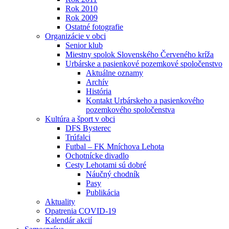
Rok 2010
Rok 2009
Ostatné fotografie
Organizácie v obci
Senior klub
Miestny spolok Slovenského Červeného kríža
Urbárske a pasienkové pozemkové spoločenstvo
Aktuálne oznamy
Archív
História
Kontakt Urbárskeho a pasienkového
pozemkového spoločenstva
Kultúra a šport v obci
DFS Bysterec
Trúfalci
Futbal – FK Mníchova Lehota
Ochotnícke divadlo
Cesty Lehotami sú dobré
Náučný chodník
Pasy
Publikácia
Aktuality
Opatrenia COVID-19
Kalendár akcií