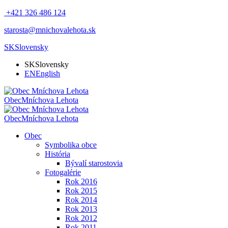
+421 326 486 124
starosta@mnichovalehota.sk
SK
Slovensky
SK
Slovensky
EN
English
Obec
Mníchova Lehota
Obec
Mníchova Lehota
Obec
Symbolika obce
História
Bývalí starostovia
Fotogalérie
Rok 2016
Rok 2015
Rok 2014
Rok 2013
Rok 2012
Rok 2011