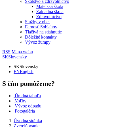
Školstvo a zdravotníctvo
Materská škola
Základná škola
Zdravotníctvo
Služby v obci
Farnosť Soblahov
Tlačivá na stiahnutie
Dôležité kontakty
Vývoz žumpy
RSS
Mapa webu
SK
Slovensky
SK
Slovensky
EN
English
S čím pomôžeme?
Úradná tabuľa
Voľby
Vývoz odpadu
Fotogaléria
Úvodná stránka
Zverejňovanie