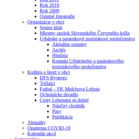
Rok 2010
Rok 2009
Ostatné fotografie
Organizácie v obci
Senior klub
Miestny spolok Slovenského Červeného kríža
Urbárske a pasienkové pozemkové spoločenstvo
Aktuálne oznamy
Archív
História
Kontakt Urbárskeho a pasienkového
pozemkového spoločenstva
Kultúra a šport v obci
DFS Bysterec
Trúfalci
Futbal – FK Mníchova Lehota
Ochotnícke divadlo
Cesty Lehotami sú dobré
Náučný chodník
Pasy
Publikácia
Aktuality
Opatrenia COVID-19
Kalendár akcií