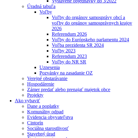
Vystavené objednávky do 3⁄2022
Úradná tabuľa
Voľby
Voľby do orgánov samosprávy obcí a
voľby do orgánov samosprávnych krajov
2026
Referendum 2026
Voľby do Európskeho parlamentu 2024
Voľba prezidenta SR 2024
Voľby 2023
Referendum 2023
Voľby do NR SR
Uznesenia
Pozvánky na zasadanie OZ
Verejné obstarávanie
Hospodárenie
Zámer predať alebo prenajať majetok obce
Projekty
Ako vybaviť
Dane a poplatky
Komunálny odpad
Evidencia obyvateľstva
Cintorín
Sociálna starostlivosť
Stavebný úrad