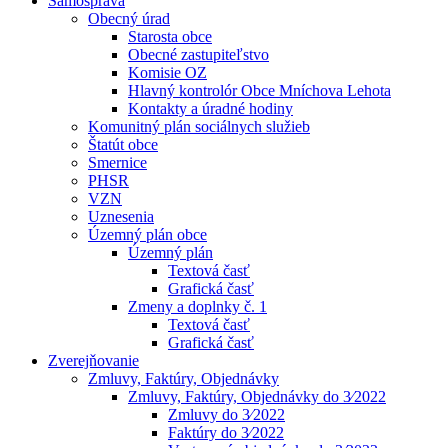
Samospráva
Obecný úrad
Starosta obce
Obecné zastupiteľstvo
Komisie OZ
Hlavný kontrolór Obce Mníchova Lehota
Kontakty a úradné hodiny
Komunitný plán sociálnych služieb
Štatút obce
Smernice
PHSR
VZN
Uznesenia
Územný plán obce
Územný plán
Textová časť
Grafická časť
Zmeny a doplnky č. 1
Textová časť
Grafická časť
Zverejňovanie
Zmluvy, Faktúry, Objednávky
Zmluvy, Faktúry, Objednávky do 3⁄2022
Zmluvy do 3⁄2022
Faktúry do 3⁄2022