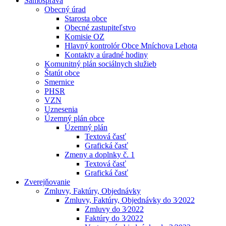
Samospráva
Obecný úrad
Starosta obce
Obecné zastupiteľstvo
Komisie OZ
Hlavný kontrolór Obce Mníchova Lehota
Kontakty a úradné hodiny
Komunitný plán sociálnych služieb
Štatút obce
Smernice
PHSR
VZN
Uznesenia
Územný plán obce
Územný plán
Textová časť
Grafická časť
Zmeny a doplnky č. 1
Textová časť
Grafická časť
Zverejňovanie
Zmluvy, Faktúry, Objednávky
Zmluvy, Faktúry, Objednávky do 3⁄2022
Zmluvy do 3⁄2022
Faktúry do 3⁄2022