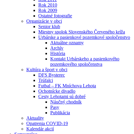
Rok 2010
Rok 2009
Ostatné fotografie
Organizácie v obci
Senior klub
Miestny spolok Slovenského Červeného kríža
Urbárske a pasienkové pozemkové spoločenstvo
Aktuálne oznamy
Archív
História
Kontakt Urbárskeho a pasienkového
pozemkového spoločenstva
Kultúra a šport v obci
DFS Bysterec
Trúfalci
Futbal – FK Mníchova Lehota
Ochotnícke divadlo
Cesty Lehotami sú dobré
Náučný chodník
Pasy
Publikácia
Aktuality
Opatrenia COVID-19
Kalendár akcií