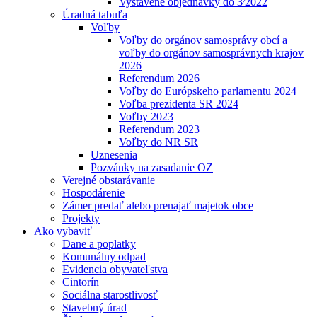
Vystavené objednávky do 3⁄2022
Úradná tabuľa
Voľby
Voľby do orgánov samosprávy obcí a
voľby do orgánov samosprávnych krajov
2026
Referendum 2026
Voľby do Európskeho parlamentu 2024
Voľba prezidenta SR 2024
Voľby 2023
Referendum 2023
Voľby do NR SR
Uznesenia
Pozvánky na zasadanie OZ
Verejné obstarávanie
Hospodárenie
Zámer predať alebo prenajať majetok obce
Projekty
Ako vybaviť
Dane a poplatky
Komunálny odpad
Evidencia obyvateľstva
Cintorín
Sociálna starostlivosť
Stavebný úrad