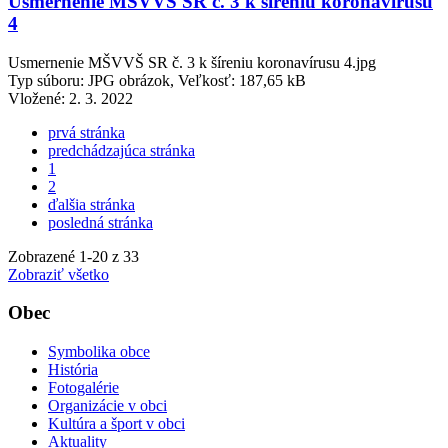
Usmernenie MŠVVŠ SR č. 3 k šíreniu koronavírusu
4
Usmernenie MŠVVŠ SR č. 3 k šíreniu koronavírusu 4.jpg
Typ súboru: JPG obrázok, Veľkosť: 187,65 kB
Vložené:
2. 3. 2022
prvá stránka
predchádzajúca stránka
1
2
ďalšia stránka
posledná stránka
Zobrazené
1
-
20
z 33
Zobraziť všetko
Obec
Symbolika obce
História
Fotogalérie
Organizácie v obci
Kultúra a šport v obci
Aktuality