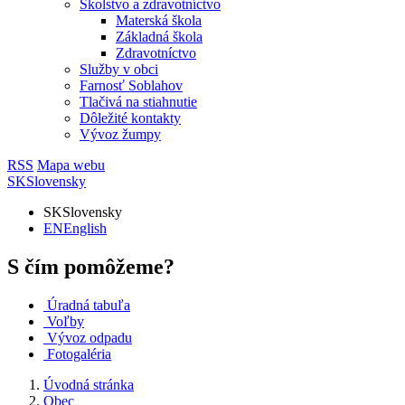
Školstvo a zdravotníctvo
Materská škola
Základná škola
Zdravotníctvo
Služby v obci
Farnosť Soblahov
Tlačivá na stiahnutie
Dôležité kontakty
Vývoz žumpy
RSS
Mapa webu
SK
Slovensky
SK
Slovensky
EN
English
S čím pomôžeme?
Úradná tabuľa
Voľby
Vývoz odpadu
Fotogaléria
Úvodná stránka
Obec