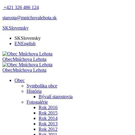
+421 326 486 124
starosta@mnichovalehota.sk
SK
Slovensky
SK
Slovensky
EN
English
Obec
Mníchova Lehota
Obec
Mníchova Lehota
Obec
Symbolika obce
História
Bývalí starostovia
Fotogalérie
Rok 2016
Rok 2015
Rok 2014
Rok 2013
Rok 2012
Rok 2011