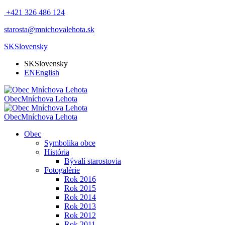
+421 326 486 124
starosta@mnichovalehota.sk
SK
Slovensky
SK
Slovensky
EN
English
Obec
Mníchova Lehota
Obec
Mníchova Lehota
Obec
Symbolika obce
História
Bývalí starostovia
Fotogalérie
Rok 2016
Rok 2015
Rok 2014
Rok 2013
Rok 2012
Rok 2011