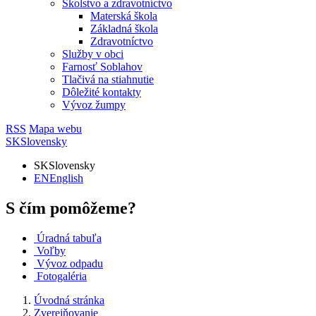
Školstvo a zdravotníctvo
Materská škola
Základná škola
Zdravotníctvo
Služby v obci
Farnosť Soblahov
Tlačivá na stiahnutie
Dôležité kontakty
Vývoz žumpy
RSS
Mapa webu
SK
Slovensky
SK
Slovensky
EN
English
S čím pomôžeme?
Úradná tabuľa
Voľby
Vývoz odpadu
Fotogaléria
Úvodná stránka
Zverejňovanie