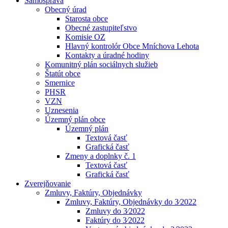
Samospráva
Obecný úrad
Starosta obce
Obecné zastupiteľstvo
Komisie OZ
Hlavný kontrolór Obce Mníchova Lehota
Kontakty a úradné hodiny
Komunitný plán sociálnych služieb
Štatút obce
Smernice
PHSR
VZN
Uznesenia
Územný plán obce
Územný plán
Textová časť
Grafická časť
Zmeny a doplnky č. 1
Textová časť
Grafická časť
Zverejňovanie
Zmluvy, Faktúry, Objednávky
Zmluvy, Faktúry, Objednávky do 3⁄2022
Zmluvy do 3⁄2022
Faktúry do 3⁄2022