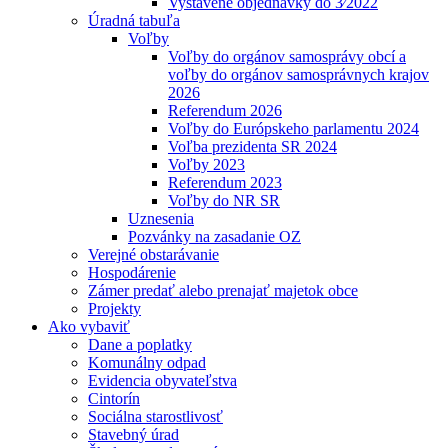
Vystavené objednávky do 3⁄2022
Úradná tabuľa
Voľby
Voľby do orgánov samosprávy obcí a
voľby do orgánov samosprávnych krajov
2026
Referendum 2026
Voľby do Európskeho parlamentu 2024
Voľba prezidenta SR 2024
Voľby 2023
Referendum 2023
Voľby do NR SR
Uznesenia
Pozvánky na zasadanie OZ
Verejné obstarávanie
Hospodárenie
Zámer predať alebo prenajať majetok obce
Projekty
Ako vybaviť
Dane a poplatky
Komunálny odpad
Evidencia obyvateľstva
Cintorín
Sociálna starostlivosť
Stavebný úrad