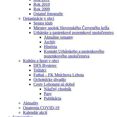
Rok 2010
Rok 2009
Ostatné fotografie
Organizácie v obci
Senior klub
Miestny spolok Slovenského Červeného kríža
Urbárske a pasienkové pozemkové spoločenstvo
Aktuálne oznamy
Archív
História
Kontakt Urbárskeho a pasienkového
pozemkového spoločenstva
Kultúra a šport v obci
DFS Bysterec
Trúfalci
Futbal – FK Mníchova Lehota
Ochotnícke divadlo
Cesty Lehotami sú dobré
Náučný chodník
Pasy
Publikácia
Aktuality
Opatrenia COVID-19
Kalendár akcií