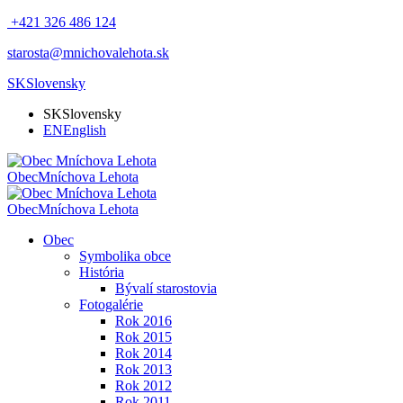
+421 326 486 124
starosta@mnichovalehota.sk
SK
Slovensky
SK
Slovensky
EN
English
Obec
Mníchova Lehota
Obec
Mníchova Lehota
Obec
Symbolika obce
História
Bývalí starostovia
Fotogalérie
Rok 2016
Rok 2015
Rok 2014
Rok 2013
Rok 2012
Rok 2011