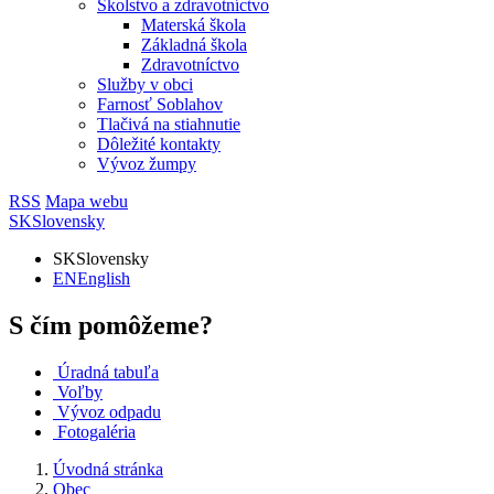
Školstvo a zdravotníctvo
Materská škola
Základná škola
Zdravotníctvo
Služby v obci
Farnosť Soblahov
Tlačivá na stiahnutie
Dôležité kontakty
Vývoz žumpy
RSS
Mapa webu
SK
Slovensky
SK
Slovensky
EN
English
S čím pomôžeme?
Úradná tabuľa
Voľby
Vývoz odpadu
Fotogaléria
Úvodná stránka
Obec