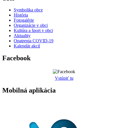
Symbolika obce
História
Fotogalérie
Organizácie v obci
Kultúra a šport v obci
Aktuality
Opatrenia COVID-19
Kalendár akcií
Facebook
Vstúpiť tu
Mobilná aplikácia