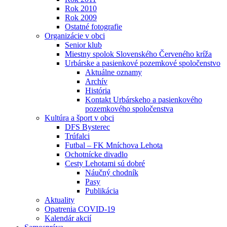
Rok 2010
Rok 2009
Ostatné fotografie
Organizácie v obci
Senior klub
Miestny spolok Slovenského Červeného kríža
Urbárske a pasienkové pozemkové spoločenstvo
Aktuálne oznamy
Archív
História
Kontakt Urbárskeho a pasienkového
pozemkového spoločenstva
Kultúra a šport v obci
DFS Bysterec
Trúfalci
Futbal – FK Mníchova Lehota
Ochotnícke divadlo
Cesty Lehotami sú dobré
Náučný chodník
Pasy
Publikácia
Aktuality
Opatrenia COVID-19
Kalendár akcií