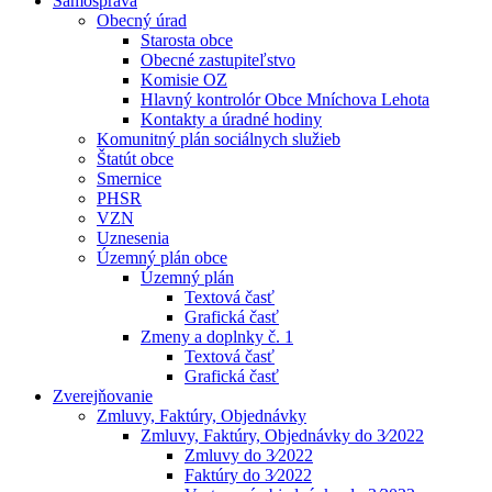
Samospráva
Obecný úrad
Starosta obce
Obecné zastupiteľstvo
Komisie OZ
Hlavný kontrolór Obce Mníchova Lehota
Kontakty a úradné hodiny
Komunitný plán sociálnych služieb
Štatút obce
Smernice
PHSR
VZN
Uznesenia
Územný plán obce
Územný plán
Textová časť
Grafická časť
Zmeny a doplnky č. 1
Textová časť
Grafická časť
Zverejňovanie
Zmluvy, Faktúry, Objednávky
Zmluvy, Faktúry, Objednávky do 3⁄2022
Zmluvy do 3⁄2022
Faktúry do 3⁄2022