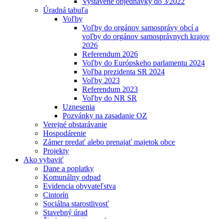
Vystavené objednávky do 3⁄2022
Úradná tabuľa
Voľby
Voľby do orgánov samosprávy obcí a
voľby do orgánov samosprávnych krajov
2026
Referendum 2026
Voľby do Európskeho parlamentu 2024
Voľba prezidenta SR 2024
Voľby 2023
Referendum 2023
Voľby do NR SR
Uznesenia
Pozvánky na zasadanie OZ
Verejné obstarávanie
Hospodárenie
Zámer predať alebo prenajať majetok obce
Projekty
Ako vybaviť
Dane a poplatky
Komunálny odpad
Evidencia obyvateľstva
Cintorín
Sociálna starostlivosť
Stavebný úrad