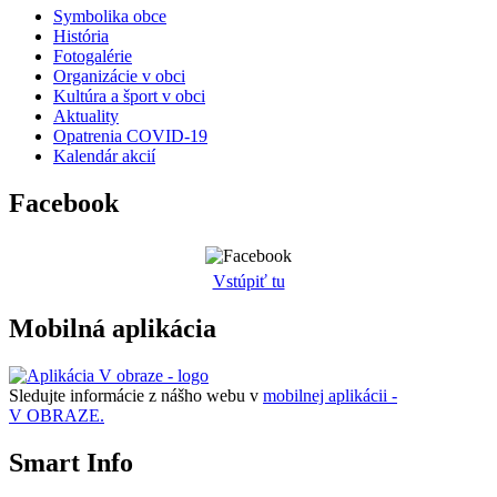
Symbolika obce
História
Fotogalérie
Organizácie v obci
Kultúra a šport v obci
Aktuality
Opatrenia COVID-19
Kalendár akcií
Facebook
Vstúpiť tu
Mobilná aplikácia
Sledujte informácie z nášho webu v
mobilnej aplikácii -
V OBRAZE.
Smart Info