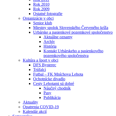
Rok 2010
Rok 2009
Ostatné fotografie
Organizácie v obci
Senior klub
Miestny spolok Slovenského Červeného kríža
Urbárske a pasienkové pozemkové spoločenstvo
Aktuálne oznamy
Archív
História
Kontakt Urbárskeho a pasienkového
pozemkového spoločenstva
Kultúra a šport v obci
DFS Bysterec
Trúfalci
Futbal – FK Mníchova Lehota
Ochotnícke divadlo
Cesty Lehotami sú dobré
Náučný chodník
Pasy
Publikácia
Aktuality
Opatrenia COVID-19
Kalendár akcií