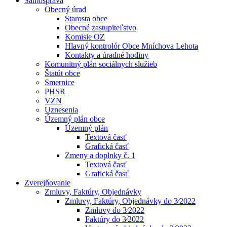
Samospráva
Obecný úrad
Starosta obce
Obecné zastupiteľstvo
Komisie OZ
Hlavný kontrolór Obce Mníchova Lehota
Kontakty a úradné hodiny
Komunitný plán sociálnych služieb
Štatút obce
Smernice
PHSR
VZN
Uznesenia
Územný plán obce
Územný plán
Textová časť
Grafická časť
Zmeny a doplnky č. 1
Textová časť
Grafická časť
Zverejňovanie
Zmluvy, Faktúry, Objednávky
Zmluvy, Faktúry, Objednávky do 3⁄2022
Zmluvy do 3⁄2022
Faktúry do 3⁄2022