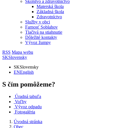
Školstvo a zdravotníctvo
Materská škola
Základná škola
Zdravotníctvo
Služby v obci
Farnosť Soblahov
Tlačivá na stiahnutie
Dôležité kontakty
Vývoz žumpy
RSS
Mapa webu
SK
Slovensky
SK
Slovensky
EN
English
S čím pomôžeme?
Úradná tabuľa
Voľby
Vývoz odpadu
Fotogaléria
Úvodná stránka
Obec