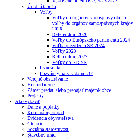
Vystavené objednávky do 3⁄2022
Úradná tabuľa
Voľby
Voľby do orgánov samosprávy obcí a
voľby do orgánov samosprávnych krajov
2026
Referendum 2026
Voľby do Európskeho parlamentu 2024
Voľba prezidenta SR 2024
Voľby 2023
Referendum 2023
Voľby do NR SR
Uznesenia
Pozvánky na zasadanie OZ
Verejné obstarávanie
Hospodárenie
Zámer predať alebo prenajať majetok obce
Projekty
Ako vybaviť
Dane a poplatky
Komunálny odpad
Evidencia obyvateľstva
Cintorín
Sociálna starostlivosť
Stavebný úrad