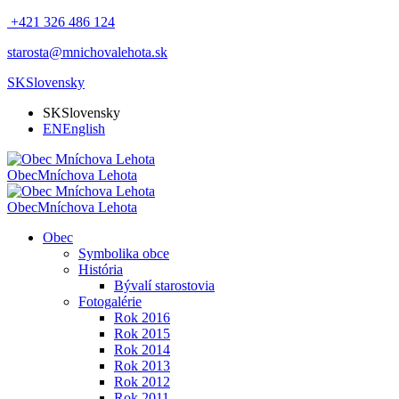
+421 326 486 124
starosta@mnichovalehota.sk
SK
Slovensky
SK
Slovensky
EN
English
Obec
Mníchova Lehota
Obec
Mníchova Lehota
Obec
Symbolika obce
História
Bývalí starostovia
Fotogalérie
Rok 2016
Rok 2015
Rok 2014
Rok 2013
Rok 2012
Rok 2011