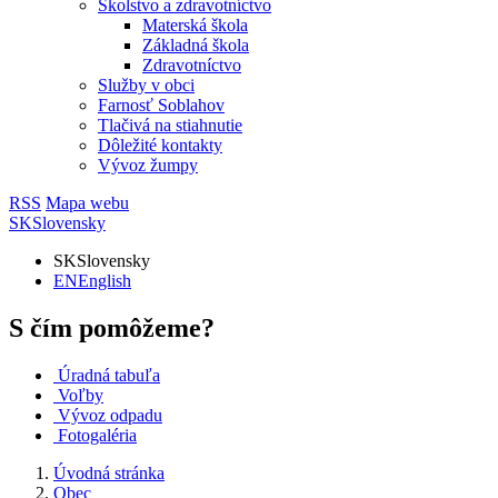
Školstvo a zdravotníctvo
Materská škola
Základná škola
Zdravotníctvo
Služby v obci
Farnosť Soblahov
Tlačivá na stiahnutie
Dôležité kontakty
Vývoz žumpy
RSS
Mapa webu
SK
Slovensky
SK
Slovensky
EN
English
S čím pomôžeme?
Úradná tabuľa
Voľby
Vývoz odpadu
Fotogaléria
Úvodná stránka
Obec