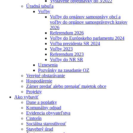
Vystavené objednávky do 3⁄2022
Úradná tabuľa
Voľby
Voľby do orgánov samosprávy obcí a
voľby do orgánov samosprávnych krajov
2026
Referendum 2026
Voľby do Európskeho parlamentu 2024
Voľba prezidenta SR 2024
Voľby 2023
Referendum 2023
Voľby do NR SR
Uznesenia
Pozvánky na zasadanie OZ
Verejné obstarávanie
Hospodárenie
Zámer predať alebo prenajať majetok obce
Projekty
Ako vybaviť
Dane a poplatky
Komunálny odpad
Evidencia obyvateľstva
Cintorín
Sociálna starostlivosť
Stavebný úrad