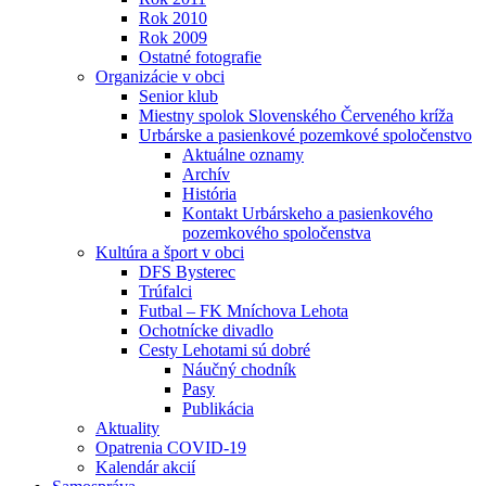
Rok 2010
Rok 2009
Ostatné fotografie
Organizácie v obci
Senior klub
Miestny spolok Slovenského Červeného kríža
Urbárske a pasienkové pozemkové spoločenstvo
Aktuálne oznamy
Archív
História
Kontakt Urbárskeho a pasienkového
pozemkového spoločenstva
Kultúra a šport v obci
DFS Bysterec
Trúfalci
Futbal – FK Mníchova Lehota
Ochotnícke divadlo
Cesty Lehotami sú dobré
Náučný chodník
Pasy
Publikácia
Aktuality
Opatrenia COVID-19
Kalendár akcií