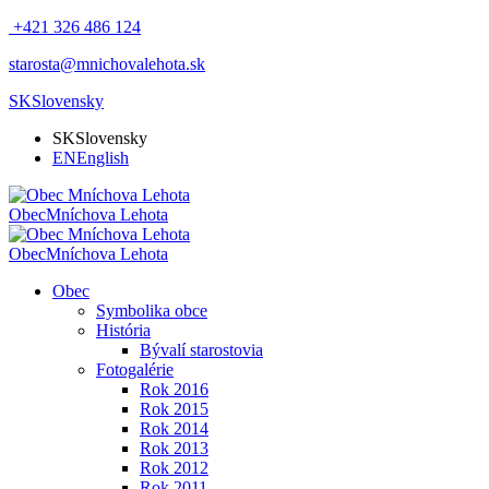
+421 326 486 124
starosta@mnichovalehota.sk
SK
Slovensky
SK
Slovensky
EN
English
Obec
Mníchova Lehota
Obec
Mníchova Lehota
Obec
Symbolika obce
História
Bývalí starostovia
Fotogalérie
Rok 2016
Rok 2015
Rok 2014
Rok 2013
Rok 2012
Rok 2011