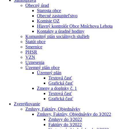
Samospráva
Obecný úrad
Starosta obce
Obecné zastupiteľstvo
Komisie OZ
Hlavný kontrolór Obce Mníchova Lehota
Kontakty a úradné hodiny
Komunitný plán sociálnych služieb
Štatút obce
Smernice
PHSR
VZN
Uznesenia
Územný plán obce
Územný plán
Textová časť
Grafická časť
Zmeny a doplnky č. 1
Textová časť
Grafická časť
Zverejňovanie
Zmluvy, Faktúry, Objednávky
Zmluvy, Faktúry, Objednávky do 3⁄2022
Zmluvy do 3⁄2022
Faktúry do 3⁄2022