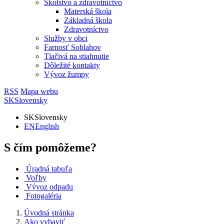
Školstvo a zdravotníctvo
Materská škola
Základná škola
Zdravotníctvo
Služby v obci
Farnosť Soblahov
Tlačivá na stiahnutie
Dôležité kontakty
Vývoz žumpy
RSS
Mapa webu
SK
Slovensky
SK
Slovensky
EN
English
S čím pomôžeme?
Úradná tabuľa
Voľby
Vývoz odpadu
Fotogaléria
Úvodná stránka
Ako vybaviť