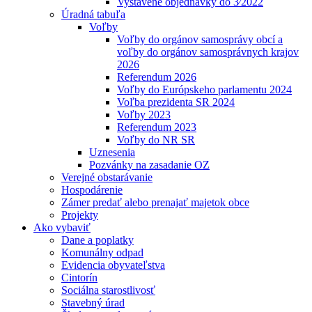
Vystavené objednávky do 3⁄2022
Úradná tabuľa
Voľby
Voľby do orgánov samosprávy obcí a
voľby do orgánov samosprávnych krajov
2026
Referendum 2026
Voľby do Európskeho parlamentu 2024
Voľba prezidenta SR 2024
Voľby 2023
Referendum 2023
Voľby do NR SR
Uznesenia
Pozvánky na zasadanie OZ
Verejné obstarávanie
Hospodárenie
Zámer predať alebo prenajať majetok obce
Projekty
Ako vybaviť
Dane a poplatky
Komunálny odpad
Evidencia obyvateľstva
Cintorín
Sociálna starostlivosť
Stavebný úrad