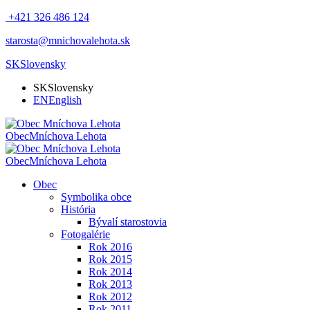
+421 326 486 124
starosta@mnichovalehota.sk
SK
Slovensky
SK
Slovensky
EN
English
Obec
Mníchova Lehota
Obec
Mníchova Lehota
Obec
Symbolika obce
História
Bývalí starostovia
Fotogalérie
Rok 2016
Rok 2015
Rok 2014
Rok 2013
Rok 2012
Rok 2011