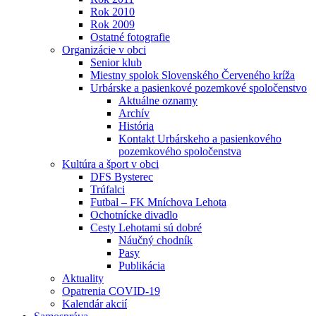
Rok 2010
Rok 2009
Ostatné fotografie
Organizácie v obci
Senior klub
Miestny spolok Slovenského Červeného kríža
Urbárske a pasienkové pozemkové spoločenstvo
Aktuálne oznamy
Archív
História
Kontakt Urbárskeho a pasienkového
pozemkového spoločenstva
Kultúra a šport v obci
DFS Bysterec
Trúfalci
Futbal – FK Mníchova Lehota
Ochotnícke divadlo
Cesty Lehotami sú dobré
Náučný chodník
Pasy
Publikácia
Aktuality
Opatrenia COVID-19
Kalendár akcií