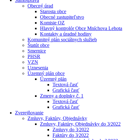
Samospráva
Obecný úrad
Starosta obce
Obecné zastupiteľstvo
Komisie OZ
Hlavný kontrolór Obce Mníchova Lehota
Kontakty a úradné hodiny
Komunitný plán sociálnych služieb
Štatút obce
Smernice
PHSR
VZN
Uznesenia
Územný plán obce
Územný plán
Textová časť
Grafická časť
Zmeny a doplnky č. 1
Textová časť
Grafická časť
Zverejňovanie
Zmluvy, Faktúry, Objednávky
Zmluvy, Faktúry, Objednávky do 3⁄2022
Zmluvy do 3⁄2022
Faktúry do 3⁄2022