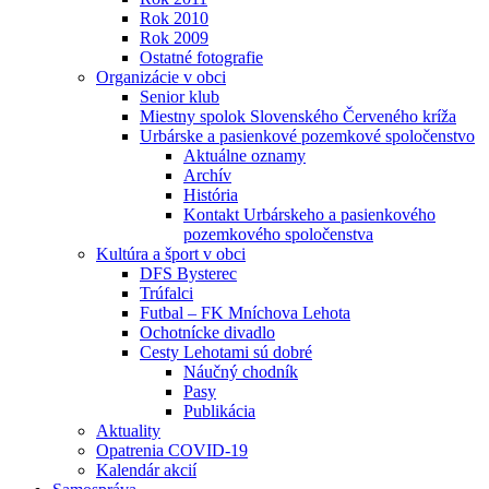
Rok 2010
Rok 2009
Ostatné fotografie
Organizácie v obci
Senior klub
Miestny spolok Slovenského Červeného kríža
Urbárske a pasienkové pozemkové spoločenstvo
Aktuálne oznamy
Archív
História
Kontakt Urbárskeho a pasienkového
pozemkového spoločenstva
Kultúra a šport v obci
DFS Bysterec
Trúfalci
Futbal – FK Mníchova Lehota
Ochotnícke divadlo
Cesty Lehotami sú dobré
Náučný chodník
Pasy
Publikácia
Aktuality
Opatrenia COVID-19
Kalendár akcií