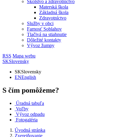
Školstvo a zdravotníctvo
Materská škola
Základná škola
Zdravotníctvo
Služby v obci
Farnosť Soblahov
Tlačivá na stiahnutie
Dôležité kontakty
Vývoz žumpy
RSS
Mapa webu
SK
Slovensky
SK
Slovensky
EN
English
S čím pomôžeme?
Úradná tabuľa
Voľby
Vývoz odpadu
Fotogaléria
Úvodná stránka
Zverejňovanie