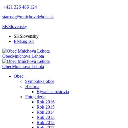
+421 326 486 124
starosta@mnichovalehota.sk
SK
Slovensky
SK
Slovensky
EN
English
Obec
Mníchova Lehota
Obec
Mníchova Lehota
Obec
Symbolika obce
História
Bývalí starostovia
Fotogalérie
Rok 2016
Rok 2015
Rok 2014
Rok 2013
Rok 2012
Rok 2011