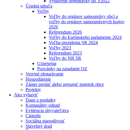
Vystavené objednávky do 3⁄2022
Úradná tabuľa
Voľby
Voľby do orgánov samosprávy obcí a
voľby do orgánov samosprávnych krajov
2026
Referendum 2026
Voľby do Európskeho parlamentu 2024
Voľba prezidenta SR 2024
Voľby 2023
Referendum 2023
Voľby do NR SR
Uznesenia
Pozvánky na zasadanie OZ
Verejné obstarávanie
Hospodárenie
Zámer predať alebo prenajať majetok obce
Projekty
Ako vybaviť
Dane a poplatky
Komunálny odpad
Evidencia obyvateľstva
Cintorín
Sociálna starostlivosť
Stavebný úrad