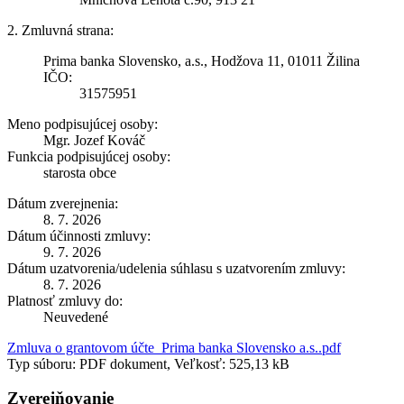
2. Zmluvná strana:
Prima banka Slovensko, a.s., Hodžova 11, 01011 Žilina
IČO:
31575951
Meno podpisujúcej osoby:
Mgr. Jozef Kováč
Funkcia podpisujúcej osoby:
starosta obce
Dátum zverejnenia:
8. 7. 2026
Dátum účinnosti zmluvy:
9. 7. 2026
Dátum uzatvorenia/udelenia súhlasu s uzatvorením zmluvy:
8. 7. 2026
Platnosť zmluvy do:
Neuvedené
Zmluva o grantovom účte_Prima banka Slovensko a.s..pdf
Typ súboru: PDF dokument, Veľkosť: 525,13 kB
Zverejňovanie