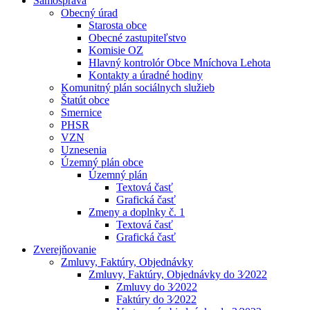
Samospráva
Obecný úrad
Starosta obce
Obecné zastupiteľstvo
Komisie OZ
Hlavný kontrolór Obce Mníchova Lehota
Kontakty a úradné hodiny
Komunitný plán sociálnych služieb
Štatút obce
Smernice
PHSR
VZN
Uznesenia
Územný plán obce
Územný plán
Textová časť
Grafická časť
Zmeny a doplnky č. 1
Textová časť
Grafická časť
Zverejňovanie
Zmluvy, Faktúry, Objednávky
Zmluvy, Faktúry, Objednávky do 3⁄2022
Zmluvy do 3⁄2022
Faktúry do 3⁄2022