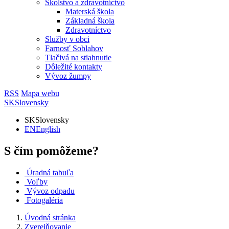
Školstvo a zdravotníctvo
Materská škola
Základná škola
Zdravotníctvo
Služby v obci
Farnosť Soblahov
Tlačivá na stiahnutie
Dôležité kontakty
Vývoz žumpy
RSS
Mapa webu
SK
Slovensky
SK
Slovensky
EN
English
S čím pomôžeme?
Úradná tabuľa
Voľby
Vývoz odpadu
Fotogaléria
Úvodná stránka
Zverejňovanie