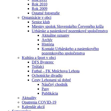
Rok 2010
Rok 2009
Ostatné fotografie
Organizácie v obci
Senior klub
Miestny spolok Slovenského Červeného kríža
Urbárske a pasienkové pozemkové spoločenstvo
Aktuálne oznamy
Archív
História
Kontakt Urbárskeho a pasienkového
pozemkového spoločenstva
Kultúra a šport v obci
DFS Bysterec
Trúfalci
Futbal – FK Mníchova Lehota
Ochotnícke divadlo
Cesty Lehotami sú dobré
Náučný chodník
Pasy
Publikácia
Aktuality
Opatrenia COVID-19
Kalendár akcií