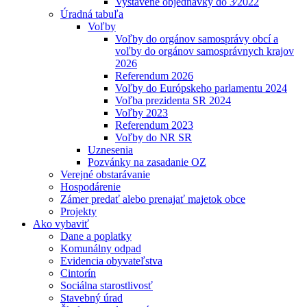
Vystavené objednávky do 3⁄2022
Úradná tabuľa
Voľby
Voľby do orgánov samosprávy obcí a
voľby do orgánov samosprávnych krajov
2026
Referendum 2026
Voľby do Európskeho parlamentu 2024
Voľba prezidenta SR 2024
Voľby 2023
Referendum 2023
Voľby do NR SR
Uznesenia
Pozvánky na zasadanie OZ
Verejné obstarávanie
Hospodárenie
Zámer predať alebo prenajať majetok obce
Projekty
Ako vybaviť
Dane a poplatky
Komunálny odpad
Evidencia obyvateľstva
Cintorín
Sociálna starostlivosť
Stavebný úrad