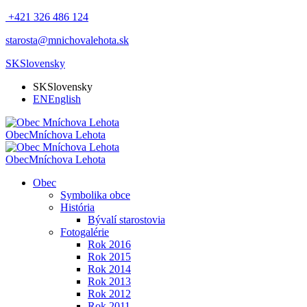
+421 326 486 124
starosta@mnichovalehota.sk
SK
Slovensky
SK
Slovensky
EN
English
Obec
Mníchova Lehota
Obec
Mníchova Lehota
Obec
Symbolika obce
História
Bývalí starostovia
Fotogalérie
Rok 2016
Rok 2015
Rok 2014
Rok 2013
Rok 2012
Rok 2011