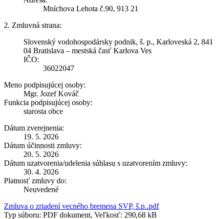
Mníchova Lehota č.90, 913 21
2. Zmluvná strana:
Slovenský vodohospodársky podnik, š. p., Karloveská 2, 841
04 Bratislava – mestská časť Karlova Ves
IČO:
36022047
Meno podpisujúcej osoby:
Mgr. Jozef Kováč
Funkcia podpisujúcej osoby:
starosta obce
Dátum zverejnenia:
19. 5. 2026
Dátum účinnosti zmluvy:
20. 5. 2026
Dátum uzatvorenia/udelenia súhlasu s uzatvorením zmluvy:
30. 4. 2026
Platnosť zmluvy do:
Neuvedené
Zmluva o zriadení vecného bremena SVP, š.p..pdf
Typ súboru: PDF dokument, Veľkosť: 290,68 kB