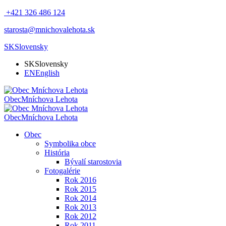
+421 326 486 124
starosta@mnichovalehota.sk
SK
Slovensky
SK
Slovensky
EN
English
Obec
Mníchova Lehota
Obec
Mníchova Lehota
Obec
Symbolika obce
História
Bývalí starostovia
Fotogalérie
Rok 2016
Rok 2015
Rok 2014
Rok 2013
Rok 2012
Rok 2011