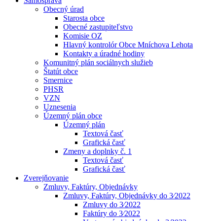
Samospráva
Obecný úrad
Starosta obce
Obecné zastupiteľstvo
Komisie OZ
Hlavný kontrolór Obce Mníchova Lehota
Kontakty a úradné hodiny
Komunitný plán sociálnych služieb
Štatút obce
Smernice
PHSR
VZN
Uznesenia
Územný plán obce
Územný plán
Textová časť
Grafická časť
Zmeny a doplnky č. 1
Textová časť
Grafická časť
Zverejňovanie
Zmluvy, Faktúry, Objednávky
Zmluvy, Faktúry, Objednávky do 3⁄2022
Zmluvy do 3⁄2022
Faktúry do 3⁄2022