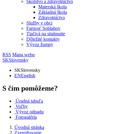
Školstvo a zdravotníctvo
Materská škola
Základná škola
Zdravotníctvo
Služby v obci
Farnosť Soblahov
Tlačivá na stiahnutie
Dôležité kontakty
Vývoz žumpy
RSS
Mapa webu
SK
Slovensky
SK
Slovensky
EN
English
S čím pomôžeme?
Úradná tabuľa
Voľby
Vývoz odpadu
Fotogaléria
Úvodná stránka
Zverejňovanie