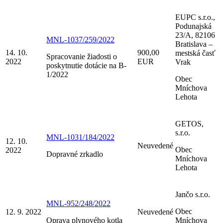
EUPC s.r.o.,
Podunajská
23/A, 82106
MNL-1037/259/2022
Bratislava –
14. 10.
900,00
mestská časť
Spracovanie žiadosti o
2022
EUR
Vrak
poskytnutie dotácie na B-
1/2022
Obec
Mníchova
Lehota
GETOS,
s.r.o.
MNL-1031/184/2022
12. 10.
Neuvedené
Obec
2022
Dopravné zrkadlo
Mníchova
Lehota
Jančo s.r.o.
MNL-952/248/2022
Obec
12. 9. 2022
Neuvedené
Oprava plynového kotla
Mníchova