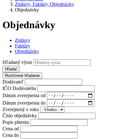
Zmluvy, Faktúry, Objednávky
Objednávky
Objednávky
Zmluvy
Faktúry
Objednávky
Hľadaný výraz
Hľadať
Rozšírené hľadanie
Dodávateľ
IČO Dodávatelia
Dátum zverejnenia od
Dátum zverejnenia do
Zverejnený v roku
Číslo objednávky
Popis plnenia
Cena od
Cena do