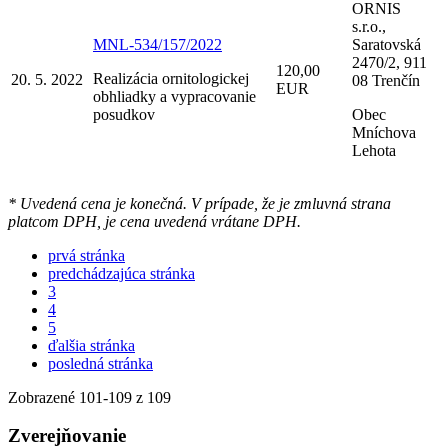
ORNIS
s.r.o.,
MNL-534/157/2022
Saratovská
2470/2, 911
120,00
Realizácia ornitologickej
20. 5. 2022
08 Trenčín
EUR
obhliadky a vypracovanie
posudkov
Obec
Mníchova
Lehota
* Uvedená cena je konečná. V prípade, že je zmluvná strana
platcom DPH, je cena uvedená vrátane DPH.
prvá stránka
predchádzajúca stránka
3
4
5
ďalšia stránka
posledná stránka
Zobrazené
101
-
109
z 109
Zverejňovanie