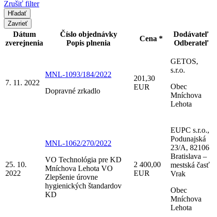
Zrušiť filter
Zavrieť
Dátum
Číslo objednávky
Dodávateľ
Cena *
zverejnenia
Popis plnenia
Odberateľ
GETOS,
s.r.o.
MNL-1093/184/2022
201,30
7. 11. 2022
Obec
EUR
Dopravné zrkadlo
Mníchova
Lehota
EUPC s.r.o.,
Podunajská
MNL-1062/270/2022
23/A, 82106
Bratislava –
VO Technológia pre KD
25. 10.
2 400,00
mestská časť
Mníchova Lehota VO
2022
EUR
Vrak
Zlepšenie úrovne
hygienických štandardov
Obec
KD
Mníchova
Lehota