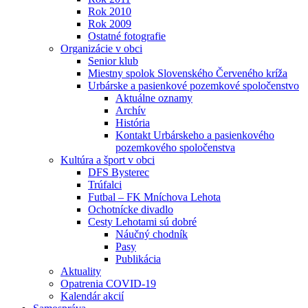
Rok 2010
Rok 2009
Ostatné fotografie
Organizácie v obci
Senior klub
Miestny spolok Slovenského Červeného kríža
Urbárske a pasienkové pozemkové spoločenstvo
Aktuálne oznamy
Archív
História
Kontakt Urbárskeho a pasienkového
pozemkového spoločenstva
Kultúra a šport v obci
DFS Bysterec
Trúfalci
Futbal – FK Mníchova Lehota
Ochotnícke divadlo
Cesty Lehotami sú dobré
Náučný chodník
Pasy
Publikácia
Aktuality
Opatrenia COVID-19
Kalendár akcií