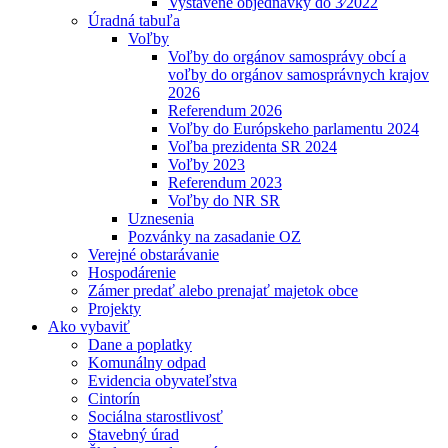
Vystavené objednávky do 3⁄2022
Úradná tabuľa
Voľby
Voľby do orgánov samosprávy obcí a
voľby do orgánov samosprávnych krajov
2026
Referendum 2026
Voľby do Európskeho parlamentu 2024
Voľba prezidenta SR 2024
Voľby 2023
Referendum 2023
Voľby do NR SR
Uznesenia
Pozvánky na zasadanie OZ
Verejné obstarávanie
Hospodárenie
Zámer predať alebo prenajať majetok obce
Projekty
Ako vybaviť
Dane a poplatky
Komunálny odpad
Evidencia obyvateľstva
Cintorín
Sociálna starostlivosť
Stavebný úrad