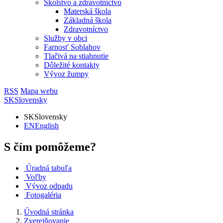
Školstvo a zdravotníctvo
Materská škola
Základná škola
Zdravotníctvo
Služby v obci
Farnosť Soblahov
Tlačivá na stiahnutie
Dôležité kontakty
Vývoz žumpy
RSS
Mapa webu
SK
Slovensky
SK
Slovensky
EN
English
S čím pomôžeme?
Úradná tabuľa
Voľby
Vývoz odpadu
Fotogaléria
Úvodná stránka
Zverejňovanie