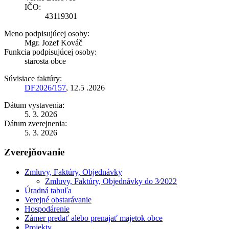
IČO:
43119301
Meno podpisujúcej osoby:
Mgr. Jozef Kováč
Funkcia podpisujúcej osoby:
starosta obce
Súvisiace faktúry:
DF2026/157
, 12.5 .2026
Dátum vystavenia:
5. 3. 2026
Dátum zverejnenia:
5. 3. 2026
Zverejňovanie
Zmluvy, Faktúry, Objednávky
Zmluvy, Faktúry, Objednávky do 3⁄2022
Úradná tabuľa
Verejné obstarávanie
Hospodárenie
Zámer predať alebo prenajať majetok obce
Projekty