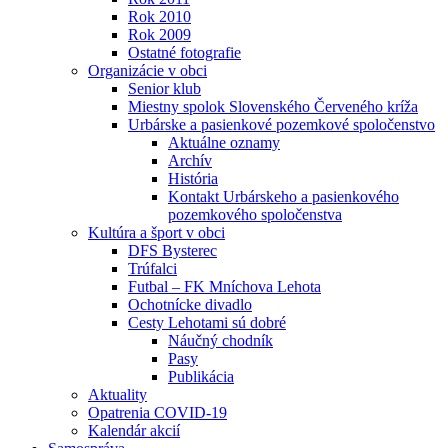
Rok 2010
Rok 2009
Ostatné fotografie
Organizácie v obci
Senior klub
Miestny spolok Slovenského Červeného kríža
Urbárske a pasienkové pozemkové spoločenstvo
Aktuálne oznamy
Archív
História
Kontakt Urbárskeho a pasienkového
pozemkového spoločenstva
Kultúra a šport v obci
DFS Bysterec
Trúfalci
Futbal – FK Mníchova Lehota
Ochotnícke divadlo
Cesty Lehotami sú dobré
Náučný chodník
Pasy
Publikácia
Aktuality
Opatrenia COVID-19
Kalendár akcií