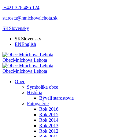
+421 326 486 124
starosta@mnichovalehota.sk
SK
Slovensky
SK
Slovensky
EN
English
Obec
Mníchova Lehota
Obec
Mníchova Lehota
Obec
Symbolika obce
História
Bývalí starostovia
Fotogalérie
Rok 2016
Rok 2015
Rok 2014
Rok 2013
Rok 2012
Rok 2011