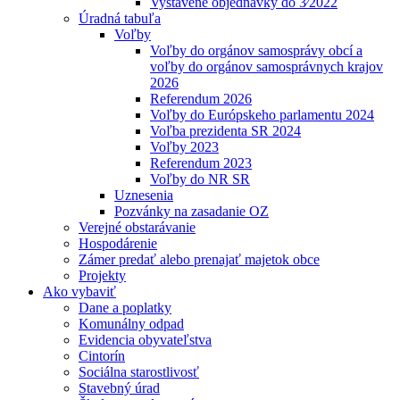
Vystavené objednávky do 3⁄2022
Úradná tabuľa
Voľby
Voľby do orgánov samosprávy obcí a
voľby do orgánov samosprávnych krajov
2026
Referendum 2026
Voľby do Európskeho parlamentu 2024
Voľba prezidenta SR 2024
Voľby 2023
Referendum 2023
Voľby do NR SR
Uznesenia
Pozvánky na zasadanie OZ
Verejné obstarávanie
Hospodárenie
Zámer predať alebo prenajať majetok obce
Projekty
Ako vybaviť
Dane a poplatky
Komunálny odpad
Evidencia obyvateľstva
Cintorín
Sociálna starostlivosť
Stavebný úrad