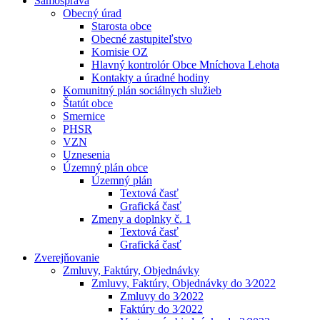
Samospráva
Obecný úrad
Starosta obce
Obecné zastupiteľstvo
Komisie OZ
Hlavný kontrolór Obce Mníchova Lehota
Kontakty a úradné hodiny
Komunitný plán sociálnych služieb
Štatút obce
Smernice
PHSR
VZN
Uznesenia
Územný plán obce
Územný plán
Textová časť
Grafická časť
Zmeny a doplnky č. 1
Textová časť
Grafická časť
Zverejňovanie
Zmluvy, Faktúry, Objednávky
Zmluvy, Faktúry, Objednávky do 3⁄2022
Zmluvy do 3⁄2022
Faktúry do 3⁄2022