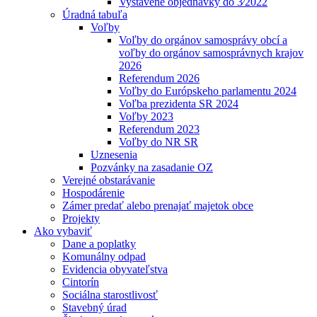
Vystavené objednávky do 3⁄2022
Úradná tabuľa
Voľby
Voľby do orgánov samosprávy obcí a
voľby do orgánov samosprávnych krajov
2026
Referendum 2026
Voľby do Európskeho parlamentu 2024
Voľba prezidenta SR 2024
Voľby 2023
Referendum 2023
Voľby do NR SR
Uznesenia
Pozvánky na zasadanie OZ
Verejné obstarávanie
Hospodárenie
Zámer predať alebo prenajať majetok obce
Projekty
Ako vybaviť
Dane a poplatky
Komunálny odpad
Evidencia obyvateľstva
Cintorín
Sociálna starostlivosť
Stavebný úrad