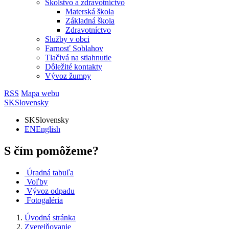
Školstvo a zdravotníctvo
Materská škola
Základná škola
Zdravotníctvo
Služby v obci
Farnosť Soblahov
Tlačivá na stiahnutie
Dôležité kontakty
Vývoz žumpy
RSS
Mapa webu
SK
Slovensky
SK
Slovensky
EN
English
S čím pomôžeme?
Úradná tabuľa
Voľby
Vývoz odpadu
Fotogaléria
Úvodná stránka
Zverejňovanie