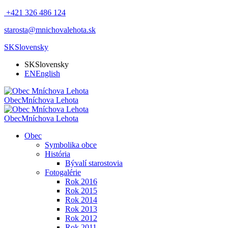
+421 326 486 124
starosta@mnichovalehota.sk
SK
Slovensky
SK
Slovensky
EN
English
Obec
Mníchova Lehota
Obec
Mníchova Lehota
Obec
Symbolika obce
História
Bývalí starostovia
Fotogalérie
Rok 2016
Rok 2015
Rok 2014
Rok 2013
Rok 2012
Rok 2011