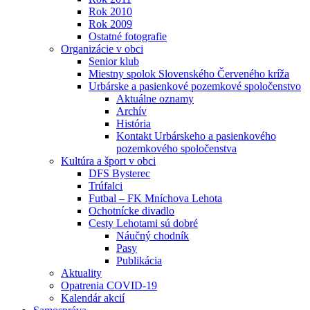
Rok 2010
Rok 2009
Ostatné fotografie
Organizácie v obci
Senior klub
Miestny spolok Slovenského Červeného kríža
Urbárske a pasienkové pozemkové spoločenstvo
Aktuálne oznamy
Archív
História
Kontakt Urbárskeho a pasienkového
pozemkového spoločenstva
Kultúra a šport v obci
DFS Bysterec
Trúfalci
Futbal – FK Mníchova Lehota
Ochotnícke divadlo
Cesty Lehotami sú dobré
Náučný chodník
Pasy
Publikácia
Aktuality
Opatrenia COVID-19
Kalendár akcií