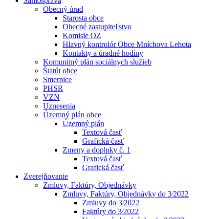
Samospráva
Obecný úrad
Starosta obce
Obecné zastupiteľstvo
Komisie OZ
Hlavný kontrolór Obce Mníchova Lehota
Kontakty a úradné hodiny
Komunitný plán sociálnych služieb
Štatút obce
Smernice
PHSR
VZN
Uznesenia
Územný plán obce
Územný plán
Textová časť
Grafická časť
Zmeny a doplnky č. 1
Textová časť
Grafická časť
Zverejňovanie
Zmluvy, Faktúry, Objednávky
Zmluvy, Faktúry, Objednávky do 3⁄2022
Zmluvy do 3⁄2022
Faktúry do 3⁄2022