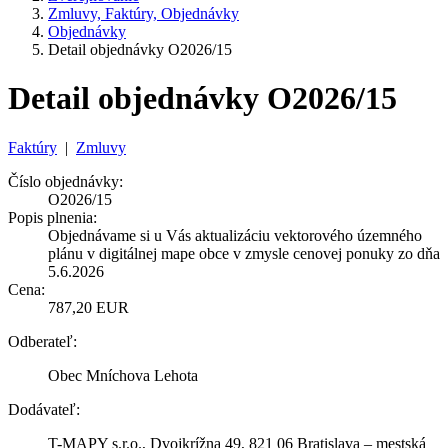
Zmluvy, Faktúry, Objednávky
Objednávky
Detail objednávky O2026/15
Detail objednávky O2026/15
Faktúry
|
Zmluvy
Číslo objednávky:
O2026/15
Popis plnenia:
Objednávame si u Vás aktualizáciu vektorového územného
plánu v digitálnej mape obce v zmysle cenovej ponuky zo dňa
5.6.2026
Cena:
787,20 EUR
Odberateľ:
Obec Mníchova Lehota
Dodávateľ:
T-MAPY s.r.o., Dvojkrížna 49, 821 06 Bratislava – mestská